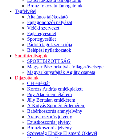
Ezüst fokozatú támogatóink
Bronz fokozatú támogatóink
Tagfelvétel
Általános tájékoztató
Fajtagondozói pályázat
Vidéki szervezet
Fajta egyesület
Sportegyesület
Pártoló tagok szekciója
Belépési nyilatkozatok
Sportbizottságok
SPORTBIZOTTSÁG
Magyar Pásztorkutyák Világszövetsége
Magyar kutyafajták Agility csapata
Díjazottaink
CH értéktár
Korózs András emlékplakett
Puy Aladár emlékérem
Jilly Bertalan emlékérem
A Kutyás Sportért érdemérem
Babérkoszorús aranyjelvény
Aranykoszorús jelvény
Ezüstkoszorús jelvény
Bronzkoszorús jelvény
Szövetség Elnöke Elismerő Oklevél