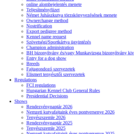
online alombejelentés menete
Teljesítményfüzet
Német Juhászkutya törzskönyvezésének menete
Ownerchange method
Nostrification
Export pedigree method
Kennel name request
Szövetségi/Sportkártya ügyintézés
Champion administration
BH bizonyítvány és/vagy Munkavizsga bizonyítvány kiv
Entry for a dog show
Breeds
Fajtagondozó szervezetek
Elismert tenyésztői szervezetek
Regulations
FCI regulations
Hungarian Kennel Club General Rules
Presidential Decisions
Shows
Rendezvénynaptár 2026
Nemzeti kutyafajtaink éves pontversenye 2026
Tenyészszemle 2026
Rendezvénynaptár 2025
Tenyészszemle 2025
Nemzeti kutyafajtaink éves pontversenye 2025