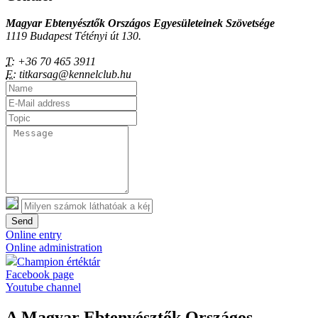
Magyar Ebtenyésztők Országos Egyesületeinek Szövetsége
1119 Budapest Tétényi út 130.
T:
+36 70 465 3911
E:
titkarsag@kennelclub.hu
Send
Online entry
Online administration
Champion értéktár
Facebook page
Youtube channel
A Magyar Ebtenyésztők Országos