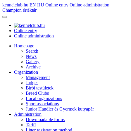
kennelclub.hu
EN
HU
Online entry
Online administration
Champion értéktár
Online entry
Online administration
Homepage
Search
News
Gallery
Archive
Organization
Management
Judges
Bírói testületek
Breed Clubs
Local organizations
Sport associations
Junior Handler és Gyermek kutyapár
Administration
Downloadable forms
Tariff
Litter registration method