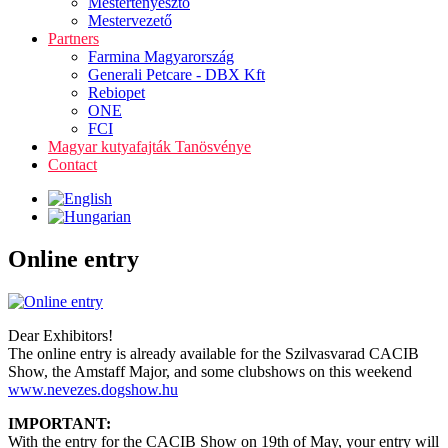
Mestertenyésztő
Mestervezető
Partners
Farmina Magyarország
Generali Petcare - DBX Kft
Rebiopet
ONE
FCI
Magyar kutyafajták Tanösvénye
Contact
Online entry
Dear Exhibitors!
The online entry is already available for the Szilvasvarad CACIB
Show, the Amstaff Major, and some clubshows on this weekend
www.nevezes.dogshow.hu
IMPORTANT:
With the entry for the CACIB Show on 19th of May, your entry will