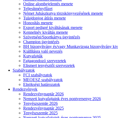
Online alombejelentés menete
Teljesítményfűzet
Német Juhászkutya törzskönyvezésének menete
Tulajdonjog átírás menete
Honosítás menete
Export pedigré kiváltásának menete
Kennelnév kiváltás menete
Szövetségi/Sportkártya ügyintézés
Champion ügyintézés
BH bizonyítvány és/vagy Munkavizsga bizonyítvány kiv
Kiállításra való nevezés
Kutyafajták
Fajtagondozó szervezetek
Elismert tenyésztői szervezetek
Szabályzatok
FCI szabályzatok
MEOESZ szabályzatok
Elnökségi határozatok
Rendezvények
Rendezvénynaptár 2026
Nemzeti kutyafajtaink éves pontversenye 2026
Tenyészszemle 2026
Rendezvénynaptár 2025
Tenyészszemle 2025
Nemzeti kutyafajtaink éves pontversenye 2025