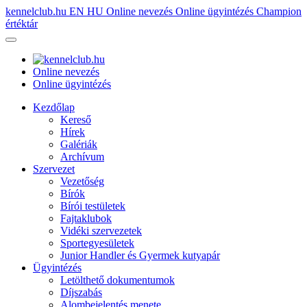
kennelclub.hu
EN
HU
Online nevezés
Online ügyintézés
Champion
értéktár
Online nevezés
Online ügyintézés
Kezdőlap
Kereső
Hírek
Galériák
Archívum
Szervezet
Vezetőség
Bírók
Bírói testületek
Fajtaklubok
Vidéki szervezetek
Sportegyesületek
Junior Handler és Gyermek kutyapár
Ügyintézés
Letölthető dokumentumok
Díjszabás
Alombejelentés menete