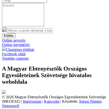
Küldés
Online nevezés
Online ügyintézés
Champion értéktár
Facebook oldal
Youtube csatorna
A Magyar Ebtenyésztők Országos
Egyesületeinek Szövetsége hivatalos
weboldala
© 2026 Magyar Ebtenyésztők Országos Egyesületeinek Szövetsége
(MEOESZ) |
Impresszum
|
Kapcsolat
| Készítette:
Simon Nándor,
Simonszoft