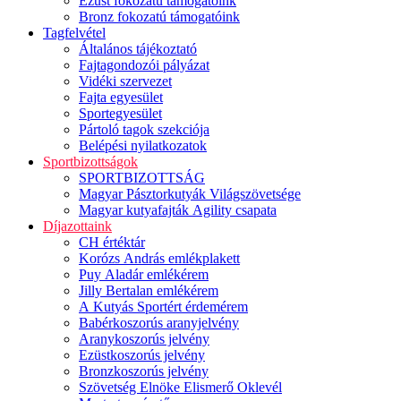
Ezüst fokozatú támogatóink
Bronz fokozatú támogatóink
Tagfelvétel
Általános tájékoztató
Fajtagondozói pályázat
Vidéki szervezet
Fajta egyesület
Sportegyesület
Pártoló tagok szekciója
Belépési nyilatkozatok
Sportbizottságok
SPORTBIZOTTSÁG
Magyar Pásztorkutyák Világszövetsége
Magyar kutyafajták Agility csapata
Díjazottaink
CH értéktár
Korózs András emlékplakett
Puy Aladár emlékérem
Jilly Bertalan emlékérem
A Kutyás Sportért érdemérem
Babérkoszorús aranyjelvény
Aranykoszorús jelvény
Ezüstkoszorús jelvény
Bronzkoszorús jelvény
Szövetség Elnöke Elismerő Oklevél