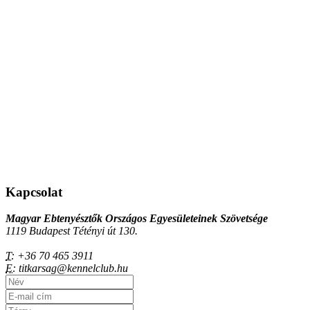
Kapcsolat
Magyar Ebtenyésztők Országos Egyesületeinek Szövetsége
1119 Budapest Tétényi út 130.
T:
+36 70 465 3911
E:
titkarsag@kennelclub.hu