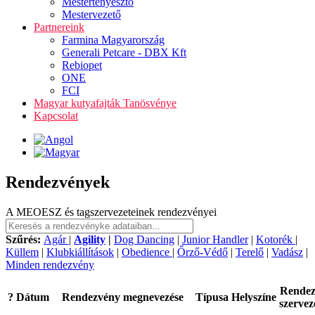
Mestertenyésztő
Mestervezető
Partnereink
Farmina Magyarország
Generali Petcare - DBX Kft
Rebiopet
ONE
FCI
Magyar kutyafajták Tanösvénye
Kapcsolat
Rendezvények
A MEOESZ és tagszervezeteinek rendezvényei
Szűrés:
Agár
|
Agility
|
Dog Dancing
|
Junior Handler
|
Kotorék
|
Küllem
|
Klubkiállítások
|
Obedience
|
Őrző-Védő
|
Terelő
|
Vadász
|
Minden rendezvény
Rende
?
Dátum
Rendezvény megnevezése
Típusa
Helyszíne
szervez