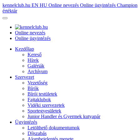
kennelclub.hu
EN
HU
Online nevezés
Online ügyintézés
Champion
értéktár
Online nevezés
Online ügyintézés
Kezdőlap
Kereső
Hírek
Galériák
Archívum
Szervezet
Vezetőség
Bírók
Bírói testületek
Fajtaklubok
Vidéki szervezetek
Sportegyesületek
Junior Handler és Gyermek kutyapár
Ügyintézés
Letölthető dokumentumok
Díjszabás
Alombejelentés menete