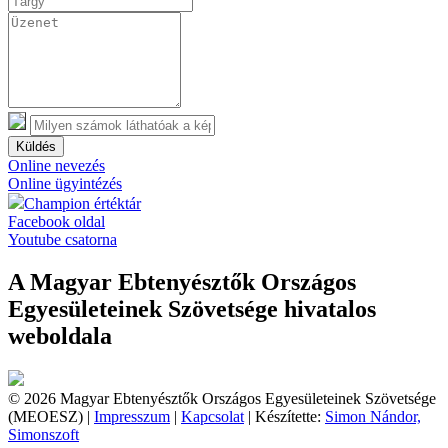
Küldés
Online nevezés
Online ügyintézés
Champion értéktár
Facebook oldal
Youtube csatorna
A Magyar Ebtenyésztők Országos
Egyesületeinek Szövetsége hivatalos
weboldala
© 2026 Magyar Ebtenyésztők Országos Egyesületeinek Szövetsége
(MEOESZ) |
Impresszum
|
Kapcsolat
| Készítette:
Simon Nándor,
Simonszoft