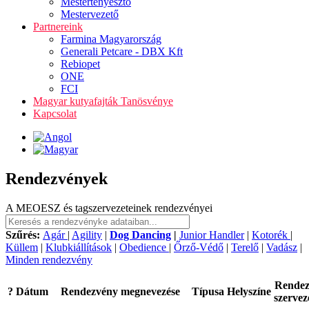
Mestertenyésztő
Mestervezető
Partnereink
Farmina Magyarország
Generali Petcare - DBX Kft
Rebiopet
ONE
FCI
Magyar kutyafajták Tanösvénye
Kapcsolat
Rendezvények
A MEOESZ és tagszervezeteinek rendezvényei
Szűrés:
Agár
|
Agility
|
Dog Dancing
|
Junior Handler
|
Kotorék
|
Küllem
|
Klubkiállítások
|
Obedience
|
Őrző-Védő
|
Terelő
|
Vadász
|
Minden rendezvény
Rende
?
Dátum
Rendezvény megnevezése
Típusa
Helyszíne
szervez