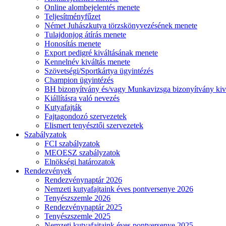
Online alombejelentés menete
Teljesítményfűzet
Német Juhászkutya törzskönyvezésének menete
Tulajdonjog átírás menete
Honosítás menete
Export pedigré kiváltásának menete
Kennelnév kiváltás menete
Szövetségi/Sportkártya ügyintézés
Champion ügyintézés
BH bizonyítvány és/vagy Munkavizsga bizonyítvány kiv
Kiállításra való nevezés
Kutyafajták
Fajtagondozó szervezetek
Elismert tenyésztői szervezetek
Szabályzatok
FCI szabályzatok
MEOESZ szabályzatok
Elnökségi határozatok
Rendezvények
Rendezvénynaptár 2026
Nemzeti kutyafajtaink éves pontversenye 2026
Tenyészszemle 2026
Rendezvénynaptár 2025
Tenyészszemle 2025
Nemzeti kutyafajtaink éves pontversenye 2025