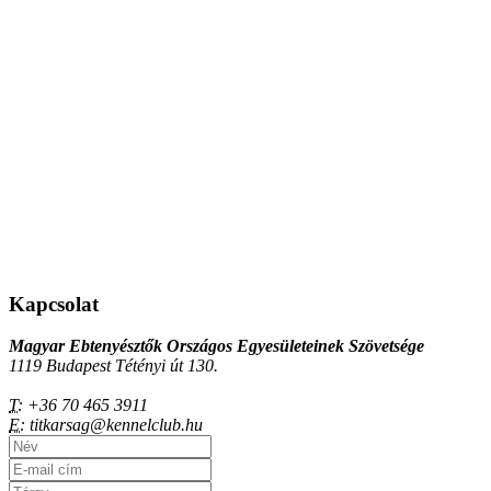
Kapcsolat
Magyar Ebtenyésztők Országos Egyesületeinek Szövetsége
1119 Budapest Tétényi út 130.
T:
+36 70 465 3911
E:
titkarsag@kennelclub.hu