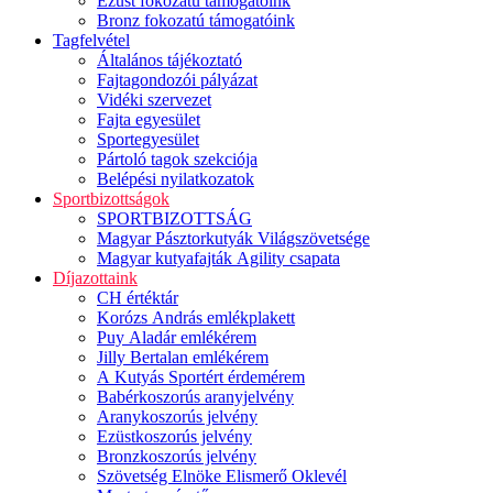
Ezüst fokozatú támogatóink
Bronz fokozatú támogatóink
Tagfelvétel
Általános tájékoztató
Fajtagondozói pályázat
Vidéki szervezet
Fajta egyesület
Sportegyesület
Pártoló tagok szekciója
Belépési nyilatkozatok
Sportbizottságok
SPORTBIZOTTSÁG
Magyar Pásztorkutyák Világszövetsége
Magyar kutyafajták Agility csapata
Díjazottaink
CH értéktár
Korózs András emlékplakett
Puy Aladár emlékérem
Jilly Bertalan emlékérem
A Kutyás Sportért érdemérem
Babérkoszorús aranyjelvény
Aranykoszorús jelvény
Ezüstkoszorús jelvény
Bronzkoszorús jelvény
Szövetség Elnöke Elismerő Oklevél