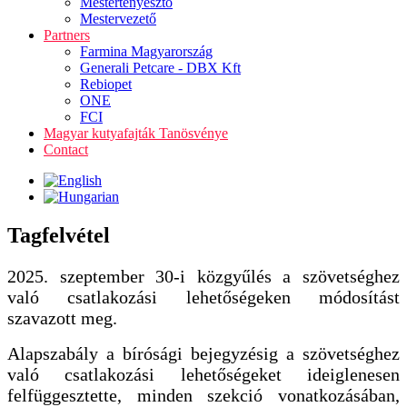
Mestertenyésztő
Mestervezető
Partners
Farmina Magyarország
Generali Petcare - DBX Kft
Rebiopet
ONE
FCI
Magyar kutyafajták Tanösvénye
Contact
Tagfelvétel
2025. szeptember 30-i közgyűlés a szövetséghez
való csatlakozási lehetőségeken módosítást
szavazott meg.
Alapszabály a bírósági bejegyzésig a szövetséghez
való csatlakozási lehetőségeket ideiglenesen
felfüggesztette, minden szekció vonatkozásában,