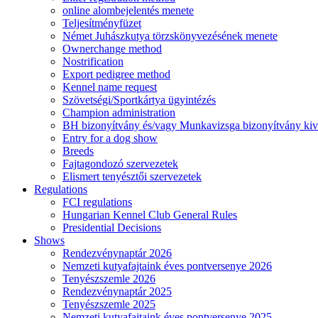
online alombejelentés menete
Teljesítményfüzet
Német Juhászkutya törzskönyvezésének menete
Ownerchange method
Nostrification
Export pedigree method
Kennel name request
Szövetségi/Sportkártya ügyintézés
Champion administration
BH bizonyítvány és/vagy Munkavizsga bizonyítvány kiv
Entry for a dog show
Breeds
Fajtagondozó szervezetek
Elismert tenyésztői szervezetek
Regulations
FCI regulations
Hungarian Kennel Club General Rules
Presidential Decisions
Shows
Rendezvénynaptár 2026
Nemzeti kutyafajtaink éves pontversenye 2026
Tenyészszemle 2026
Rendezvénynaptár 2025
Tenyészszemle 2025
Nemzeti kutyafajtaink éves pontversenye 2025