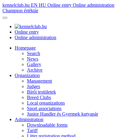
kennelclub.hu
EN
HU
Online entry
Online administration
Champion értéktár
Online entry
Online administration
Homepage
Search
News
Gallery
Archive
Organization
Management
Judges
Bírói testületek
Breed Clubs
Local organizations
Sport associations
Junior Handler és Gyermek kutyapár
Administration
Downloadable forms
Tariff
Litter registration method