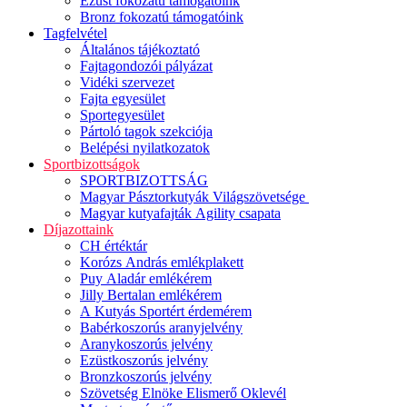
Ezüst fokozatú támogatóink
Bronz fokozatú támogatóink
Tagfelvétel
Általános tájékoztató
Fajtagondozói pályázat
Vidéki szervezet
Fajta egyesület
Sportegyesület
Pártoló tagok szekciója
Belépési nyilatkozatok
Sportbizottságok
SPORTBIZOTTSÁG
Magyar Pásztorkutyák Világszövetsége
Magyar kutyafajták Agility csapata
Díjazottaink
CH értéktár
Korózs András emlékplakett
Puy Aladár emlékérem
Jilly Bertalan emlékérem
A Kutyás Sportért érdemérem
Babérkoszorús aranyjelvény
Aranykoszorús jelvény
Ezüstkoszorús jelvény
Bronzkoszorús jelvény
Szövetség Elnöke Elismerő Oklevél