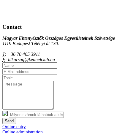
Contact
Magyar Ebtenyésztők Országos Egyesületeinek Szövetsége
1119 Budapest Tétényi út 130.
T:
+36 70 465 3911
E:
titkarsag@kennelclub.hu
Send
Online entry
Online administration