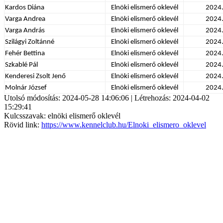
Kardos Diána
Elnöki elismerő oklevél
2024
Varga Andrea
Elnöki elismerő oklevél
2024
Varga András
Elnöki elismerő oklevél
2024
Szilágyi Zoltánné
Elnöki elismerő oklevél
2024
Fehér Bettina
Elnöki elismerő oklevél
2024
Szkablé Pál
Elnöki elismerő oklevél
2024
Kenderesi Zsolt Jenő
Elnöki elismerő oklevél
2024
Molnár József
Elnöki elismerő oklevél
2024
Utolsó módosítás: 2024-05-28 14:06:06 | Létrehozás: 2024-04-02
15:29:41
Kulcsszavak: elnöki elismerő oklevél
Rövid link:
https://www.kennelclub.hu/Elnoki_elismero_oklevel