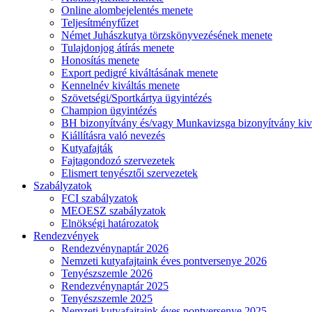
Online alombejelentés menete
Teljesítményfűzet
Német Juhászkutya törzskönyvezésének menete
Tulajdonjog átírás menete
Honosítás menete
Export pedigré kiváltásának menete
Kennelnév kiváltás menete
Szövetségi/Sportkártya ügyintézés
Champion ügyintézés
BH bizonyítvány és/vagy Munkavizsga bizonyítvány kiv
Kiállításra való nevezés
Kutyafajták
Fajtagondozó szervezetek
Elismert tenyésztői szervezetek
Szabályzatok
FCI szabályzatok
MEOESZ szabályzatok
Elnökségi határozatok
Rendezvények
Rendezvénynaptár 2026
Nemzeti kutyafajtaink éves pontversenye 2026
Tenyészszemle 2026
Rendezvénynaptár 2025
Tenyészszemle 2025
Nemzeti kutyafajtaink éves pontversenye 2025