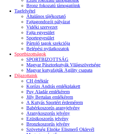
Ezüst fokozatú támogatóink
Bronz fokozatú támogatóink
Tagfelvétel
Általános tájékoztató
Fajtagondozói pályázat
Vidéki szervezet
Fajta egyesület
Sportegyesület
Pártoló tagok szekciója
Belépési nyilatkozatok
Sportbizottságok
SPORTBIZOTTSÁG
Magyar Pásztorkutyák Világszövetsége
Magyar kutyafajták Agility csapata
Díjazottaink
CH értéktár
Korózs András emlékplakett
Puy Aladár emlékérem
Jilly Bertalan emlékérem
A Kutyás Sportért érdemérem
Babérkoszorús aranyjelvény
Aranykoszorús jelvény
Ezüstkoszorús jelvény
Bronzkoszorús jelvény
Szövetség Elnöke Elismerő Oklevél