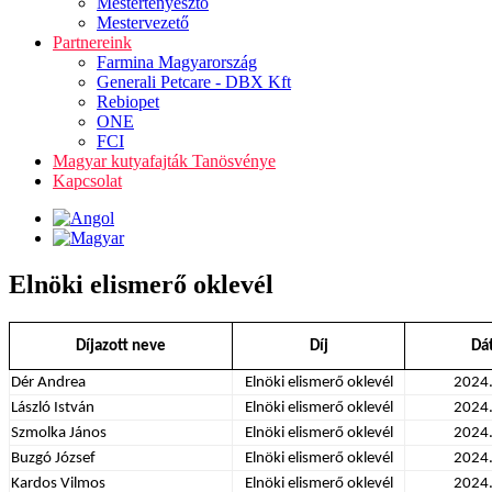
Mestertenyésztő
Mestervezető
Partnereink
Farmina Magyarország
Generali Petcare - DBX Kft
Rebiopet
ONE
FCI
Magyar kutyafajták Tanösvénye
Kapcsolat
Elnöki elismerő oklevél
Díjazott neve
Díj
Dá
Dér Andrea
Elnöki elismerő oklevél
2024
László István
Elnöki elismerő oklevél
2024
Szmolka János
Elnöki elismerő oklevél
2024
Buzgó József
Elnöki elismerő oklevél
2024
Kardos Vilmos
Elnöki elismerő oklevél
2024