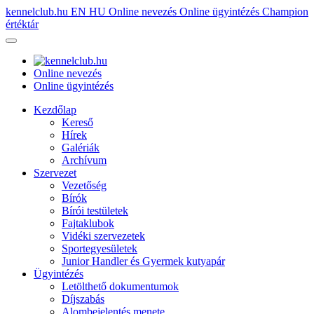
kennelclub.hu
EN
HU
Online nevezés
Online ügyintézés
Champion
értéktár
Online nevezés
Online ügyintézés
Kezdőlap
Kereső
Hírek
Galériák
Archívum
Szervezet
Vezetőség
Bírók
Bírói testületek
Fajtaklubok
Vidéki szervezetek
Sportegyesületek
Junior Handler és Gyermek kutyapár
Ügyintézés
Letölthető dokumentumok
Díjszabás
Alombejelentés menete