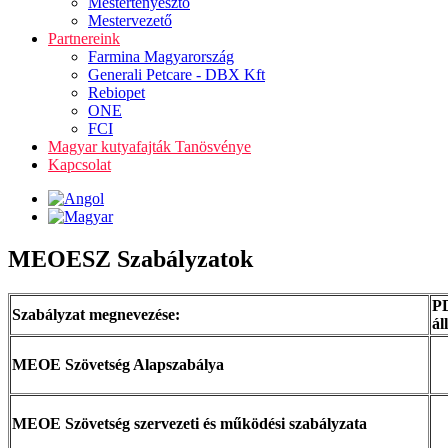
Mestertenyésztő
Mestervezető
Partnereink
Farmina Magyarország
Generali Petcare - DBX Kft
Rebiopet
ONE
FCI
Magyar kutyafajták Tanösvénye
Kapcsolat
MEOESZ Szabályzatok
P
Szabályzat megnevezése:
ál
MEOE Szövetség Alapszabálya
MEOE Szövetség szervezeti és működési szabályzata