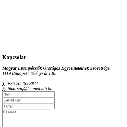
Kapcsolat
Magyar Ebtenyésztők Országos Egyesületeinek Szövetsége
1119 Budapest Tétényi út 130.
T:
+36 70 465 3911
E:
titkarsag@kennelclub.hu