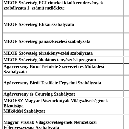
MEOE Szövetség FCI címeket kiadó rendezvények
szabályzata 1. számú melléklete
MEOE Szövetség Etikai szabályzata
MEOE Szövetség panaszkezelési szabályzata
MEOE Szövetség törzskönyvezési szabályzata
MEOE Szövetség általános tenyésztési program
Agárverseny Bírói Testülete Szervezeti és Működési
Szabályzata
Agárverseny Bírói Testülete Fegyelmi Szabályzata
Agárverseny és Coursing Szabályzat
MEOESZ Magyar Pásztorkutyák Világszövetségének
Bizottsága
Működési Szabályzat
Magyar Vizslák Világszövetségének Nemzetközi
Főtenyészvizsga Szabályzata