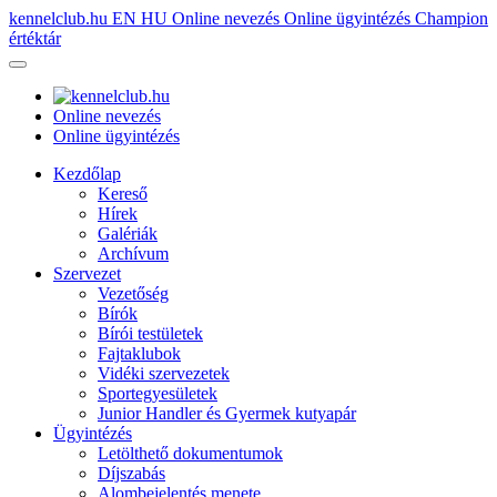
kennelclub.hu
EN
HU
Online nevezés
Online ügyintézés
Champion
értéktár
Online nevezés
Online ügyintézés
Kezdőlap
Kereső
Hírek
Galériák
Archívum
Szervezet
Vezetőség
Bírók
Bírói testületek
Fajtaklubok
Vidéki szervezetek
Sportegyesületek
Junior Handler és Gyermek kutyapár
Ügyintézés
Letölthető dokumentumok
Díjszabás
Alombejelentés menete