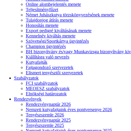
Online alombejelentés menete
Teljesítményfűzet
Német Juhászkutya törzskönyvezésének menete
Tulajdonjog átírás menete
Honosítás menete
Export pedigré kiváltásának menete
Kennelnév kiváltás menete
Szövetségi/Sportkártya ügyintézés
Champion ügyintézés
BH bizonyítvány és/vagy Munkavizsga bizonyítvány kiv
Kiállításra való nevezés
Kutyafajták
Fajtagondozó szervezetek
Elismert tenyésztői szervezetek
Szabályzatok
FCI szabályzatok
MEOESZ szabályzatok
Elnökségi határozatok
Rendezvények
Rendezvénynaptár 2026
Nemzeti kutyafajtaink éves pontversenye 2026
Tenyészszemle 2026
Rendezvénynaptár 2025
Tenyészszemle 2025
Nemzeti kutyafajtaink éves pontversenye 2025