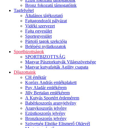
Ezüst fokozatú támogatóink
Bronz fokozatú támogatóink
Tagfelvétel
Általános tájékoztató
Fajtagondozói pályázat
Vidéki szervezet
Fajta egyesület
Sportegyesület
Pártoló tagok szekciója
Belépési nyilatkozatok
Sportbizottságok
SPORTBIZOTTSÁG
Magyar Pásztorkutyák Világszövetsége
Magyar kutyafajták Agility csapata
Díjazottaink
CH értéktár
Korózs András emlékplakett
Puy Aladár emlékérem
Jilly Bertalan emlékérem
A Kutyás Sportért érdemérem
Babérkoszorús aranyjelvény
Aranykoszorús jelvény
Ezüstkoszorús jelvény
Bronzkoszorús jelvény
Szövetség Elnöke Elismerő Oklevél