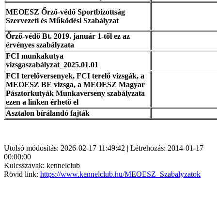
MEOESZ Őrző-védő Sportbizottság
Szervezeti és Működési Szabályzat
Őrző-védő Bt. 2019. január 1-től ez az
érvényes szabályzata
FCI munkakutya
vizsgaszabályzat_2025.01.01
FCI terelőversenyek, FCI terelő vizsgák, a
MEOESZ BE vizsga, a MEOESZ Magyar
Pásztorkutyák Munkaverseny szabályzata
ezen a linken érhető el
Asztalon bírálandó fajták
Utolsó módosítás: 2026-02-17 11:49:42 | Létrehozás: 2014-01-17
00:00:00
Kulcsszavak: kennelclub
Rövid link:
https://www.kennelclub.hu/MEOESZ_Szabalyzatok