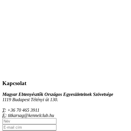
Kapcsolat
Magyar Ebtenyésztők Országos Egyesületeinek Szövetsége
1119 Budapest Tétényi út 130.
T:
+36 70 465 3911
E:
titkarsag@kennelclub.hu