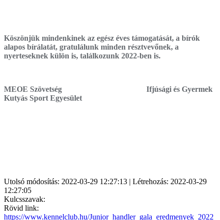
Köszönjük mindenkinek az egész éves támogatását, a bírók
alapos bírálatát, gratulálunk minden résztvevőnek, a
nyerteseknek külön is, találkozunk 2022-ben is.
MEOE Szövetség Ifjúsági és Gyermek
Kutyás Sport Egyesület
Utolsó módosítás: 2022-03-29 12:27:13 | Létrehozás: 2022-03-29
12:27:05
Kulcsszavak:
Rövid link:
https://www.kennelclub.hu/Junior_handler_gala_eredmenyek_2022