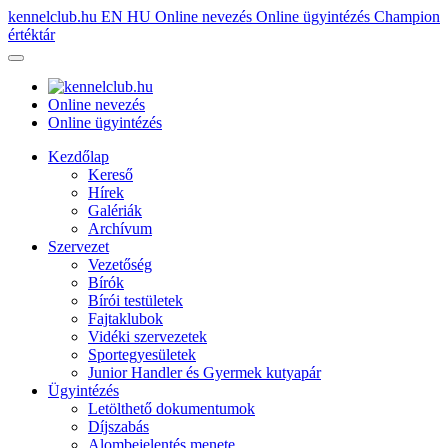
kennelclub.hu
EN
HU
Online nevezés
Online ügyintézés
Champion
értéktár
Online nevezés
Online ügyintézés
Kezdőlap
Kereső
Hírek
Galériák
Archívum
Szervezet
Vezetőség
Bírók
Bírói testületek
Fajtaklubok
Vidéki szervezetek
Sportegyesületek
Junior Handler és Gyermek kutyapár
Ügyintézés
Letölthető dokumentumok
Díjszabás
Alombejelentés menete