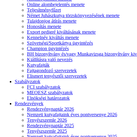
Online alombejelentés menete
Teljesítményfűzet
Német Juhászkutya törzskönyvezésének menete
Tulajdonjog átírás menete
Honosítás menete
Export pedigré kiváltásának menete
Kennelnév kiváltás menete
Szövetségi/Sportkártya ügyintézés
Champion ügyintézés
BH bizonyítvány és/vagy Munkavizsga bizonyítvány kiv
Kiállításra való nevezés
Kutyafajták
Fajtagondozó szervezetek
Elismert tenyésztői szervezetek
Szabályzatok
FCI szabályzatok
MEOESZ szabályzatok
Elnökségi határozatok
Rendezvények
Rendezvénynaptár 2026
Nemzeti kutyafajtaink éves pontversenye 2026
Tenyészszemle 2026
Rendezvénynaptár 2025
Tenyészszemle 2025
Nemzeti kutyafajtaink éves pontversenye 2025