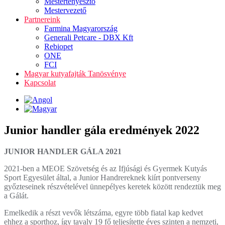
Mestertenyésztő
Mestervezető
Partnereink
Farmina Magyarország
Generali Petcare - DBX Kft
Rebiopet
ONE
FCI
Magyar kutyafajták Tanösvénye
Kapcsolat
Junior handler gála eredmények 2022
JUNIOR HANDLER GÁLA 2021
2021-ben a MEOE Szövetség és az Ifjúsági és Gyermek Kutyás
Sport Egyesület által, a Junior Handrereknek kiírt pontverseny
győzteseinek részvételével ünnepélyes keretek között rendeztük meg
a Gálát.
Emelkedik a részt vevők létszáma, egyre több fiatal kap kedvet
ehhez a sporthoz, így tavaly 19 fő teljesítette éves szinten a nemzeti,