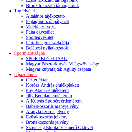
Ezüst fokozatú támogatóink
Bronz fokozatú támogatóink
Tagfelvétel
Általános tájékoztató
Fajtagondozói pályázat
Vidéki szervezet
Fajta egyesület
Sportegyesület
Pártoló tagok szekciója
Belépési nyilatkozatok
Sportbizottságok
SPORTBIZOTTSÁG
Magyar Pásztorkutyák Világszövetsége
Magyar kutyafajták Agility csapata
Díjazottaink
CH értéktár
Korózs András emlékplakett
Puy Aladár emlékérem
Jilly Bertalan emlékérem
A Kutyás Sportért érdemérem
Babérkoszorús aranyjelvény
Aranykoszorús jelvény
Ezüstkoszorús jelvény
Bronzkoszorús jelvény
Szövetség Elnöke Elismerő Oklevél