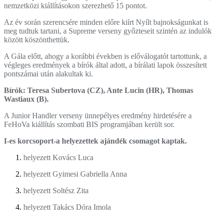
nemzetközi kiállításokon szerezhető 15 pontot.
Az év során szerencsére minden előre kiírt Nyílt bajnokságunkat is
meg tudtuk tartani, a Supreme verseny győzteseit szintén az indulók
között köszönthettük.
A Gála előtt, ahogy a korábbi években is előválogatót tartottunk, a
végleges eredmények a bírók által adott, a bírálati lapok összesített
pontszámai után alakultak ki.
Bírók: Teresa Subertova (CZ), Ante Lucin (HR), Thomas
Wastiaux (B).
A Junior Handler verseny ünnepélyes eredmény hirdetésére a
FeHoVa kiállítás szombati BIS programjában került sor.
I-es korcsoport-a helyezettek ajándék csomagot kaptak.
helyezett Kovács Luca
helyezett Gyimesi Gabriella Anna
helyezett Soltész Zita
helyezett Takács Dóra Imola