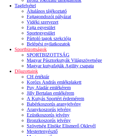
Bronz fokozatú támogatóink
Tagfelvétel
Általános tájékoztató
Fajtagondozói pályázat
Vidéki szervezet
Fajta egyesület
Sportegyesület
Pártoló tagok szekciója
Belépési nyilatkozatok
Sportbizottságok
SPORTBIZOTTSÁG
Magyar Pásztorkutyák Világszövetsége
Magyar kutyafajták Agility csapata
Díjazottaink
CH értéktár
Korózs András emlékplakett
Puy Aladár emlékérem
Jilly Bertalan emlékérem
A Kutyás Sportért érdemérem
Babérkoszorús aranyjelvény
Aranykoszorús jelvény
Ezüstkoszorús jelvény
Bronzkoszorús jelvény
Szövetség Elnöke Elismerő Oklevél
Mestertenyésztő