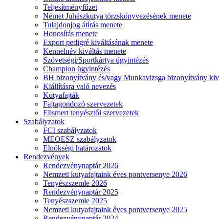
Teljesítményfűzet
Német Juhászkutya törzskönyvezésének menete
Tulajdonjog átírás menete
Honosítás menete
Export pedigré kiváltásának menete
Kennelnév kiváltás menete
Szövetségi/Sportkártya ügyintézés
Champion ügyintézés
BH bizonyítvány és/vagy Munkavizsga bizonyítvány kiv
Kiállításra való nevezés
Kutyafajták
Fajtagondozó szervezetek
Elismert tenyésztői szervezetek
Szabályzatok
FCI szabályzatok
MEOESZ szabályzatok
Elnökségi határozatok
Rendezvények
Rendezvénynaptár 2026
Nemzeti kutyafajtaink éves pontversenye 2026
Tenyészszemle 2026
Rendezvénynaptár 2025
Tenyészszemle 2025
Nemzeti kutyafajtaink éves pontversenye 2025
Rendezvénynaptár 2024