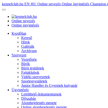
kennelclub.hu
EN
HU
Online nevezés
Online ügyintézés
Champion é
Online nevezés
Online ügyintézés
Kezdőlap
Kereső
Hírek
Galériák
Archívum
Szervezet
Vezetőség
Bírók
Bírói testületek
Fajtaklubok
Vidéki szervezetek
Sportegyesületek
Junior Handler és Gyermek kutyapár
Ügyintézés
Letölthető dokumentumok
Díjszabás
Alombejelentés menete
Online alombejelentés menete