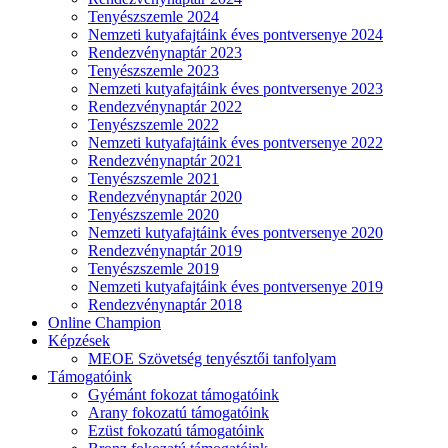
Tenyészszemle 2024
Nemzeti kutyafajtáink éves pontversenye 2024
Rendezvénynaptár 2023
Tenyészszemle 2023
Nemzeti kutyafajtáink éves pontversenye 2023
Rendezvénynaptár 2022
Tenyészszemle 2022
Nemzeti kutyafajtáink éves pontversenye 2022
Rendezvénynaptár 2021
Tenyészszemle 2021
Rendezvénynaptár 2020
Tenyészszemle 2020
Nemzeti kutyafajtáink éves pontversenye 2020
Rendezvénynaptár 2019
Tenyészszemle 2019
Nemzeti kutyafajtáink éves pontversenye 2019
Rendezvénynaptár 2018
Online Champion
Képzések
MEOE Szövetség tenyésztői tanfolyam
Támogatóink
Gyémánt fokozat támogatóink
Arany fokozatú támogatóink
Ezüst fokozatú támogatóink