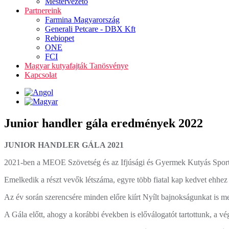
Mestervezető
Partnereink
Farmina Magyarország
Generali Petcare - DBX Kft
Rebiopet
ONE
FCI
Magyar kutyafajták Tanösvénye
Kapcsolat
Junior handler gála eredmények 2022
JUNIOR HANDLER GÁLA 2021
2021-ben a MEOE Szövetség és az Ifjúsági és Gyermek Kutyás Sport Eg
Emelkedik a részt vevők létszáma, egyre több fiatal kap kedvet ehhez a
Az év során szerencsére minden előre kiírt Nyílt bajnokságunkat is me
A Gála előtt, ahogy a korábbi években is előválogatót tartottunk, a vég