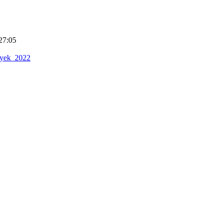
27:05
nyek_2022