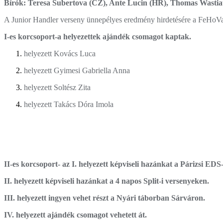
Bírók: Teresa Subertova (CZ), Ante Lucin (HR), Thomas Wastia
A Junior Handler verseny ünnepélyes eredmény hirdetésére a FeHoVa k
I-es korcsoport-a helyezettek ajándék csomagot kaptak.
helyezett Kovács Luca
helyezett Gyimesi Gabriella Anna
helyezett Soltész Zita
helyezett Takács Dóra Imola
II-es korcsoport- az I. helyezett képviseli hazánkat a Párizsi EDS
II. helyezett képviseli hazánkat a 4 napos Split-i versenyeken.
III. helyezett ingyen vehet részt a Nyári táborban Sárváron.
IV. helyezett ajándék csomagot vehetett át.