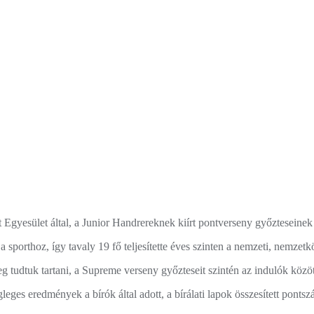
yesület által, a Junior Handrereknek kiírt pontverseny győzteseinek 
 sporthoz, így tavaly 19 fő teljesítette éves szinten a nemzeti, nemzetk
g tudtuk tartani, a Supreme verseny győzteseit szintén az indulók közö
leges eredmények a bírók által adott, a bírálati lapok összesített pontsz