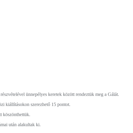
részvételével ünnepélyes keretek között rendeztük meg a Gálát.
özi kiállításokon szerezhető 15 pontot.
tt köszönthettük.
ámai után alakultak ki.