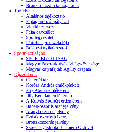
Ezüst fokozatú támogatóink
Bronz fokozatú támogatóink
Tagfelvétel
Általános tájékoztató
Fajtagondozói pályázat
Vidéki szervezet
Fajta egyesület
Sportegyesület
Pártoló tagok szekciója
Belépési nyilatkozatok
Sportbizottságok
SPORTBIZOTTSÁG
Magyar Pásztorkutyák Világszövetsége
Magyar kutyafajták Agility csapata
Díjazottaink
CH értéktár
Korózs András emlékplakett
Puy Aladár emlékérem
Jilly Bertalan emlékérem
A Kutyás Sportért érdemérem
Babérkoszorús aranyjelvény
Aranykoszorús jelvény
Ezüstkoszorús jelvény
Bronzkoszorús jelvény
Szövetség Elnöke Elismerő Oklevél