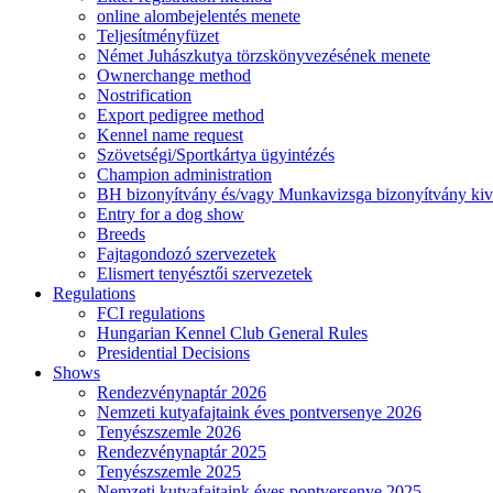
online alombejelentés menete
Teljesítményfüzet
Német Juhászkutya törzskönyvezésének menete
Ownerchange method
Nostrification
Export pedigree method
Kennel name request
Szövetségi/Sportkártya ügyintézés
Champion administration
BH bizonyítvány és/vagy Munkavizsga bizonyítvány kiv
Entry for a dog show
Breeds
Fajtagondozó szervezetek
Elismert tenyésztői szervezetek
Regulations
FCI regulations
Hungarian Kennel Club General Rules
Presidential Decisions
Shows
Rendezvénynaptár 2026
Nemzeti kutyafajtaink éves pontversenye 2026
Tenyészszemle 2026
Rendezvénynaptár 2025
Tenyészszemle 2025
Nemzeti kutyafajtaink éves pontversenye 2025