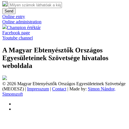
Send
Online entry
Online administration
Champion értéktár
Facebook page
Youtube channel
A Magyar Ebtenyésztők Országos
Egyesületeinek Szövetsége hivatalos
weboldala
© 2026 Magyar Ebtenyésztők Országos Egyesületeinek Szövetsége
(MEOESZ) |
Impresszum
|
Contact
| Made by:
Simon Nándor,
Simonszoft