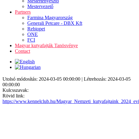
Mestertenyésztő
Mestervezető
Partners
Farmina Magyarország
Generali Petcare - DBX Kft
Rebiopet
ONE
FCI
Magyar kutyafajták Tanösvénye
Contact
Utolsó módosítás: 2024-03-05 00:00:00 | Létrehozás: 2024-03-05
00:00:00
Kulcsszavak:
Rövid link:
https://www.kennelclub.hu/Magyar_Nemzeti_kutyafajtaink_2024_ev