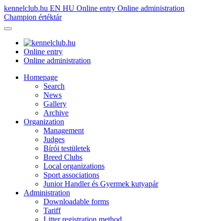
kennelclub.hu
EN
HU
Online entry
Online administration
Champion értéktár
Online entry
Online administration
Homepage
Search
News
Gallery
Archive
Organization
Management
Judges
Bírói testületek
Breed Clubs
Local organizations
Sport associations
Junior Handler és Gyermek kutyapár
Administration
Downloadable forms
Tariff
Litter registration method