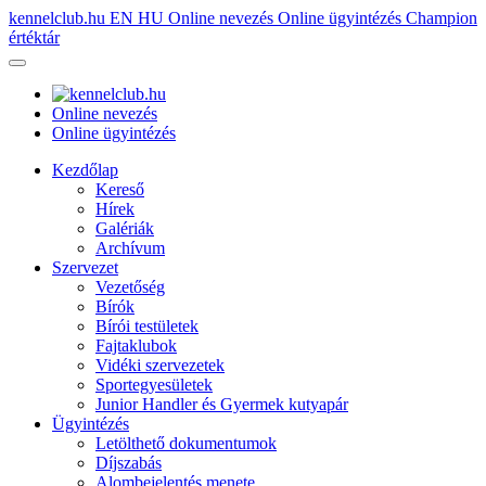
kennelclub.hu
EN
HU
Online nevezés
Online ügyintézés
Champion
értéktár
Online nevezés
Online ügyintézés
Kezdőlap
Kereső
Hírek
Galériák
Archívum
Szervezet
Vezetőség
Bírók
Bírói testületek
Fajtaklubok
Vidéki szervezetek
Sportegyesületek
Junior Handler és Gyermek kutyapár
Ügyintézés
Letölthető dokumentumok
Díjszabás
Alombejelentés menete