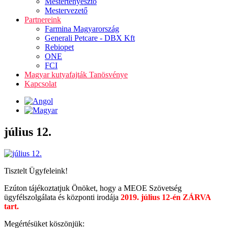
Mestertenyésztő
Mestervezető
Partnereink
Farmina Magyarország
Generali Petcare - DBX Kft
Rebiopet
ONE
FCI
Magyar kutyafajták Tanösvénye
Kapcsolat
július 12.
Tisztelt Ügyfeleink!
Ezúton tájékoztatjuk Önöket, hogy a MEOE Szövetség
ügyfélszolgálata és központi irodája
2019. július 12-én ZÁRVA
tart.
Megértésüket köszönjük: