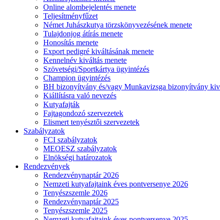
Online alombejelentés menete
Teljesítményfűzet
Német Juhászkutya törzskönyvezésének menete
Tulajdonjog átírás menete
Honosítás menete
Export pedigré kiváltásának menete
Kennelnév kiváltás menete
Szövetségi/Sportkártya ügyintézés
Champion ügyintézés
BH bizonyítvány és/vagy Munkavizsga bizonyítvány kiv
Kiállításra való nevezés
Kutyafajták
Fajtagondozó szervezetek
Elismert tenyésztői szervezetek
Szabályzatok
FCI szabályzatok
MEOESZ szabályzatok
Elnökségi határozatok
Rendezvények
Rendezvénynaptár 2026
Nemzeti kutyafajtaink éves pontversenye 2026
Tenyészszemle 2026
Rendezvénynaptár 2025
Tenyészszemle 2025
Nemzeti kutyafajtaink éves pontversenye 2025