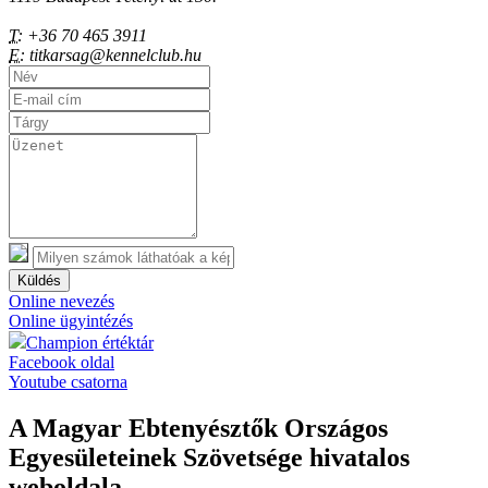
T:
+36 70 465 3911
E:
titkarsag@kennelclub.hu
Küldés
Online nevezés
Online ügyintézés
Champion értéktár
Facebook oldal
Youtube csatorna
A Magyar Ebtenyésztők Országos
Egyesületeinek Szövetsége hivatalos
weboldala