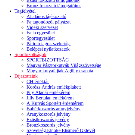
Ezüst fokozatú támogatóink
Bronz fokozatú támogatóink
Tagfelvétel
Általános tájékoztató
Fajtagondozói pályázat
Vidéki szervezet
Fajta egyesület
Sportegyesület
Pártoló tagok szekciója
Belépési nyilatkozatok
Sportbizottságok
SPORTBIZOTTSÁG
Magyar Pásztorkutyák Világszövetsége
Magyar kutyafajták Agility csapata
Díjazottaink
CH értéktár
Korózs András emlékplakett
Puy Aladár emlékérem
Jilly Bertalan emlékérem
A Kutyás Sportért érdemérem
Babérkoszorús aranyjelvény
Aranykoszorús jelvény
Ezüstkoszorús jelvény
Bronzkoszorús jelvény
Szövetség Elnöke Elismerő Oklevél