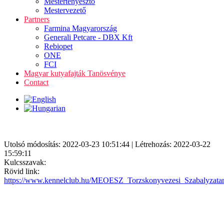
Mestertenyésztő
Mestervezető
Partners
Farmina Magyarország
Generali Petcare - DBX Kft
Rebiopet
ONE
FCI
Magyar kutyafajták Tanösvénye
Contact
Utolsó módosítás: 2022-03-23 10:51:44 | Létrehozás: 2022-03-22
15:59:11
Kulcsszavak:
Rövid link:
https://www.kennelclub.hu/MEOESZ_Torzskonyvezesi_Szabalyzatan