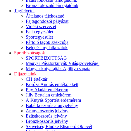
Ezüst fokozatú támogatóink
Bronz fokozatú támogatóink
Tagfelvétel
Általános tájékoztató
Fajtagondozói pályázat
Vidéki szervezet
Fajta egyesület
Sportegyesület
Pártoló tagok szekciója
Belépési nyilatkozatok
Sportbizottságok
SPORTBIZOTTSÁG
Magyar Pásztorkutyák Világszövetsége
Magyar kutyafajták Agility csapata
Díjazottaink
CH értéktár
Korózs András emlékplakett
Puy Aladár emlékérem
Jilly Bertalan emlékérem
A Kutyás Sportért érdemérem
Babérkoszorús aranyjelvény
Aranykoszorús jelvény
Ezüstkoszorús jelvény
Bronzkoszorús jelvény
Szövetség Elnöke Elismerő Oklevél