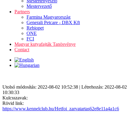
Mestertenyésztő
Mestervezető
Partners
Farmina Magyarország
Generali Petcare - DBX Kft
Rebiopet
ONE
FCI
Magyar kutyafajták Tanösvénye
Contact
Utolsó módosítás: 2022-08-02 10:52:38 | Létrehozás: 2022-08-02
10:30:33
Kulcsszavak:
Rövid link:
https://www.kennelclub.hu/Hetfoi_zarvatartas62e8e11a4a1c6