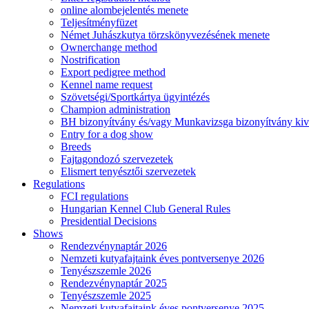
online alombejelentés menete
Teljesítményfüzet
Német Juhászkutya törzskönyvezésének menete
Ownerchange method
Nostrification
Export pedigree method
Kennel name request
Szövetségi/Sportkártya ügyintézés
Champion administration
BH bizonyítvány és/vagy Munkavizsga bizonyítvány kiv
Entry for a dog show
Breeds
Fajtagondozó szervezetek
Elismert tenyésztői szervezetek
Regulations
FCI regulations
Hungarian Kennel Club General Rules
Presidential Decisions
Shows
Rendezvénynaptár 2026
Nemzeti kutyafajtaink éves pontversenye 2026
Tenyészszemle 2026
Rendezvénynaptár 2025
Tenyészszemle 2025
Nemzeti kutyafajtaink éves pontversenye 2025