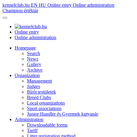
kennelclub.hu
EN
HU
Online entry
Online administration
Champion értéktár
Online entry
Online administration
Homepage
Search
News
Gallery
Archive
Organization
Management
Judges
Bírói testületek
Breed Clubs
Local organizations
Sport associations
Junior Handler és Gyermek kutyapár
Administration
Downloadable forms
Tariff
Litter registration method