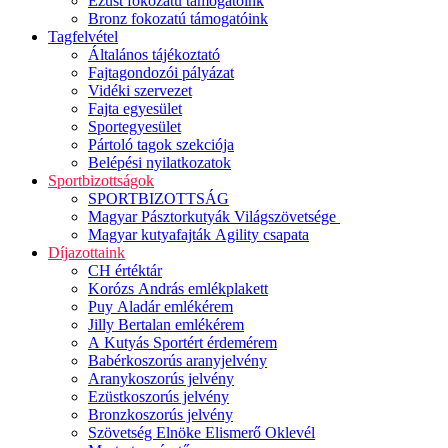
Ezüst fokozatú támogatóink
Bronz fokozatú támogatóink
Tagfelvétel
Általános tájékoztató
Fajtagondozói pályázat
Vidéki szervezet
Fajta egyesület
Sportegyesület
Pártoló tagok szekciója
Belépési nyilatkozatok
Sportbizottságok
SPORTBIZOTTSÁG
Magyar Pásztorkutyák Világszövetsége
Magyar kutyafajták Agility csapata
Díjazottaink
CH értéktár
Korózs András emlékplakett
Puy Aladár emlékérem
Jilly Bertalan emlékérem
A Kutyás Sportért érdemérem
Babérkoszorús aranyjelvény
Aranykoszorús jelvény
Ezüstkoszorús jelvény
Bronzkoszorús jelvény
Szövetség Elnöke Elismerő Oklevél