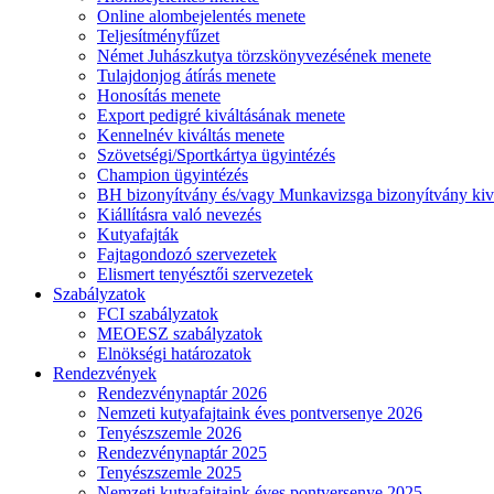
Online alombejelentés menete
Teljesítményfűzet
Német Juhászkutya törzskönyvezésének menete
Tulajdonjog átírás menete
Honosítás menete
Export pedigré kiváltásának menete
Kennelnév kiváltás menete
Szövetségi/Sportkártya ügyintézés
Champion ügyintézés
BH bizonyítvány és/vagy Munkavizsga bizonyítvány kiv
Kiállításra való nevezés
Kutyafajták
Fajtagondozó szervezetek
Elismert tenyésztői szervezetek
Szabályzatok
FCI szabályzatok
MEOESZ szabályzatok
Elnökségi határozatok
Rendezvények
Rendezvénynaptár 2026
Nemzeti kutyafajtaink éves pontversenye 2026
Tenyészszemle 2026
Rendezvénynaptár 2025
Tenyészszemle 2025
Nemzeti kutyafajtaink éves pontversenye 2025