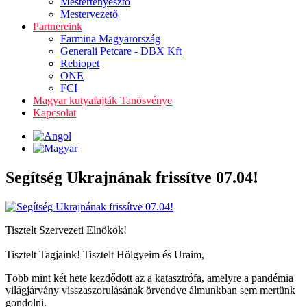
Mestertenyésztő
Mestervezető
Partnereink
Farmina Magyarország
Generali Petcare - DBX Kft
Rebiopet
ONE
FCI
Magyar kutyafajták Tanösvénye
Kapcsolat
Segítség Ukrajnának frissítve 07.04!
Tisztelt Szervezeti Elnökök!
Tisztelt Tagjaink! Tisztelt Hölgyeim és Uraim,
Több mint két hete kezdődött az a katasztrófa, amelyre a pandémia
világjárvány visszaszorulásának örvendve álmunkban sem mertünk
gondolni.