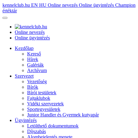
kennelclub.hu
EN
HU
Online nevezés
Online ügyintézés
Champion
értéktár
Online nevezés
Online ügyintézés
Kezdőlap
Kereső
Hírek
Galériák
Archívum
Szervezet
Vezetőség
Bírók
Bírói testületek
Fajtaklubok
Vidéki szervezetek
Sportegyesületek
Junior Handler és Gyermek kutyapár
Ügyintézés
Letölthető dokumentumok
Díjszabás
Alombejelentés menete