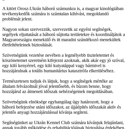
A kitört Orosz-Ukrán háború számunkra is, a magyar kinológiában
tevékenykedők számára is számtalan kihívást, megoldandó
problémát jelent.
Nagyon sokan szervezzük, szervezetik az egyéni segítségek,
segélyek eljuttatását a háború sújtotta területekre és koordináljátok a
Magyarországra menekülő és itt maradni szándékozó menekültek
életfeltételeinek biztosítását.
Szövetségünk vezetése nevében a legmélyebb tiszteletemet és
köszönetemet szeretném kifejezni azoknak, akik akár egy jó szóval,
egy kiló kenyérrel, egy kiló kutyatáppal vagy bármivel is
hozzájárulnak a totális humanitárius katasztrófa elkerüléséhez.
Természetesen tudjuk és látjuk, hogy a segítségek mértéke az
általam felvázoltnál jóval jelentősebb, és bízom benne, hogy
hozzájárul az átmeneti időszak nehézségeinek megoldásában.
Szövetségünk elnöksége egyhangúlag úgy határozott, hogy a
háború befejezése utáni időszakot, az újjáépítés időszakát aktív és
jelentős anyagi hozzájárulással kívánja segíteni.
Segítségünket az Ukrán Kennel Club számára kívánjuk felajánlani,
annak tovább működése és rehabilitációjának biztosítása érdekében.