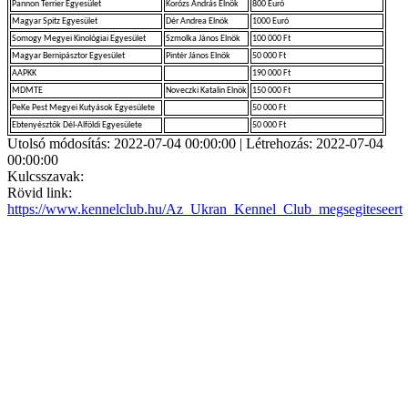
Pannon Terrier Egyesület
Korózs András Elnök
800 Euró
Magyar Spitz Egyesület
Dér Andrea Elnök
1000 Euró
Somogy Megyei Kinológiai Egyesület
Szmolka János Elnök
100 000 Ft
Magyar Bernipásztor Egyesület
Pintér János Elnök
50 000 Ft
AAPKK
190 000 Ft
MDMTE
Noveczki Katalin Elnök
150 000 Ft
PeKe Pest Megyei Kutyások Egyesülete
50 000 Ft
Ebtenyésztők Dél-Alföldi Egyesülete
50 000 Ft
Utolsó módosítás: 2022-07-04 00:00:00 | Létrehozás: 2022-07-04
00:00:00
Kulcsszavak:
Rövid link:
https://www.kennelclub.hu/Az_Ukran_Kennel_Club_megsegiteseert