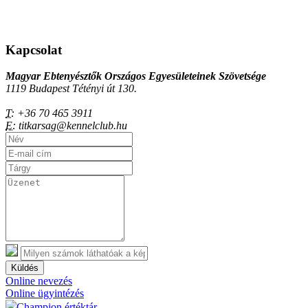
Kapcsolat
Magyar Ebtenyésztők Országos Egyesületeinek Szövetsége
1119 Budapest Tétényi út 130.
T:
+36 70 465 3911
E:
titkarsag@kennelclub.hu
Küldés
Online nevezés
Online ügyintézés
Champion értéktár