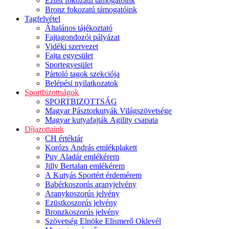
Ezüst fokozatú támogatóink
Bronz fokozatú támogatóink
Tagfelvétel
Általános tájékoztató
Fajtagondozói pályázat
Vidéki szervezet
Fajta egyesület
Sportegyesület
Pártoló tagok szekciója
Belépési nyilatkozatok
Sportbizottságok
SPORTBIZOTTSÁG
Magyar Pásztorkutyák Világszövetsége
Magyar kutyafajták Agility csapata
Díjazottaink
CH értéktár
Korózs András emlékplakett
Puy Aladár emlékérem
Jilly Bertalan emlékérem
A Kutyás Sportért érdemérem
Babérkoszorús aranyjelvény
Aranykoszorús jelvény
Ezüstkoszorús jelvény
Bronzkoszorús jelvény
Szövetség Elnöke Elismerő Oklevél