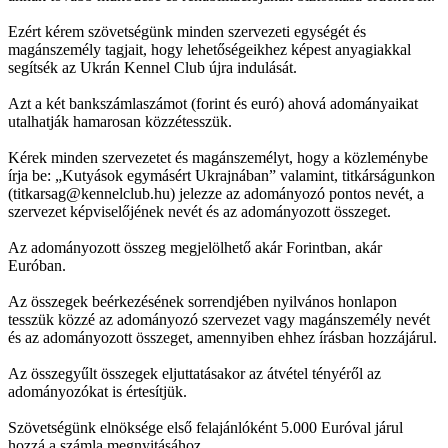
Ezért kérem szövetségünk minden szervezeti egységét és
magánszemély tagjait, hogy lehetőségeikhez képest anyagiakkal
segítsék az Ukrán Kennel Club újra indulását.
Azt a két bankszámlaszámot (forint és euró) ahová adományaikat
utalhatják hamarosan közzétesszük.
Kérek minden szervezetet és magánszemélyt, hogy a közleménybe
írja be: „Kutyások egymásért Ukrajnában” valamint, titkárságunkon
(titkarsag@kennelclub.hu) jelezze az adományozó pontos nevét, a
szervezet képviselőjének nevét és az adományozott összeget.
Az adományozott összeg megjelölhető akár Forintban, akár
Euróban.
Az összegek beérkezésének sorrendjében nyilvános honlapon
tesszük közzé az adományozó szervezet vagy magánszemély nevét
és az adományozott összeget, amennyiben ehhez írásban hozzájárul.
Az összegyűlt összegek eljuttatásakor az átvétel tényéről az
adományozókat is értesítjük.
Szövetségünk elnöksége első felajánlóként 5.000 Euróval járul
hozzá a számla megnyitásához.