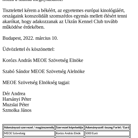
Tisztelettel kérem a békéért, az egyetemes európai kinológiáért,
országaink konszolidált szomszédos egymás mellett élésért tenni
akarókat, hogy adakozzanak az Ukrán Kennel Club tovább
működése érdekében.
Budapest, 2022. március 10.
Üdvözlettel és köszönettel:
Korózs András MEOE Szövetség Elnöke
Szabó Sándor MEOE Szövetség Alelnöke
MEOE Szövetség Elnökség tagjai:
Dér Andrea
Harsányi Péter
Muzslai Péter
Szmolka János
Adományozó szervezet / magánszemély
Szervezet képviselője
Adományozott összeg Forint / Euró
MEOE Szövetség
Korózs András Elnök
5000 Euró