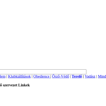
lem
|
Klubkiállítások
|
Obedience
|
Őrző-Védő
|
Terelő
|
Vadász
|
Mind
ő szervezet
Linkek