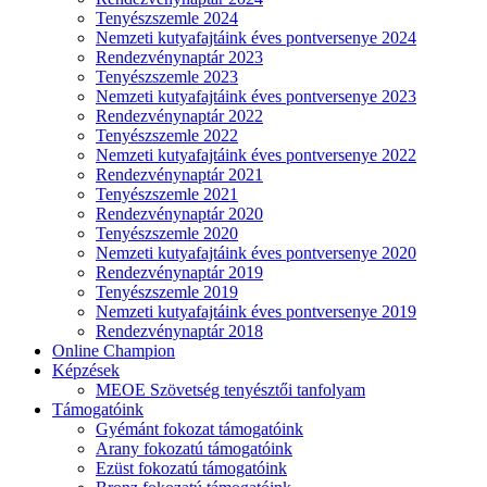
Tenyészszemle 2024
Nemzeti kutyafajtáink éves pontversenye 2024
Rendezvénynaptár 2023
Tenyészszemle 2023
Nemzeti kutyafajtáink éves pontversenye 2023
Rendezvénynaptár 2022
Tenyészszemle 2022
Nemzeti kutyafajtáink éves pontversenye 2022
Rendezvénynaptár 2021
Tenyészszemle 2021
Rendezvénynaptár 2020
Tenyészszemle 2020
Nemzeti kutyafajtáink éves pontversenye 2020
Rendezvénynaptár 2019
Tenyészszemle 2019
Nemzeti kutyafajtáink éves pontversenye 2019
Rendezvénynaptár 2018
Online Champion
Képzések
MEOE Szövetség tenyésztői tanfolyam
Támogatóink
Gyémánt fokozat támogatóink
Arany fokozatú támogatóink
Ezüst fokozatú támogatóink