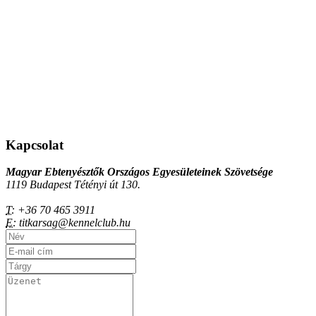
Kapcsolat
Magyar Ebtenyésztők Országos Egyesületeinek Szövetsége
1119 Budapest Tétényi út 130.
T:
+36 70 465 3911
E:
titkarsag@kennelclub.hu