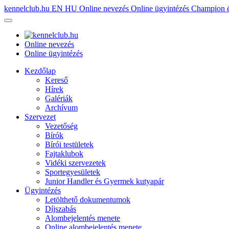
kennelclub.hu
EN
HU
Online nevezés
Online ügyintézés
Champion é
Online nevezés
Online ügyintézés
Kezdőlap
Kereső
Hírek
Galériák
Archívum
Szervezet
Vezetőség
Bírók
Bírói testületek
Fajtaklubok
Vidéki szervezetek
Sportegyesületek
Junior Handler és Gyermek kutyapár
Ügyintézés
Letölthető dokumentumok
Díjszabás
Alombejelentés menete
Online alombejelentés menete