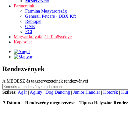
Mestervezető
Partnereink
Farmina Magyarország
Generali Petcare - DBX Kft
Rebiopet
ONE
FCI
Magyar kutyafajták Tanösvénye
Kapcsolat
Rendezvények
A MEOESZ és tagszervezeteinek rendezvényei
Szűrés:
Agár
|
Agility
|
Dog Dancing
|
Junior Handler
|
Kotorék
|
Kül
?
Dátum
Rendezvény megnevezése
Típusa
Helyszíne
Rendez