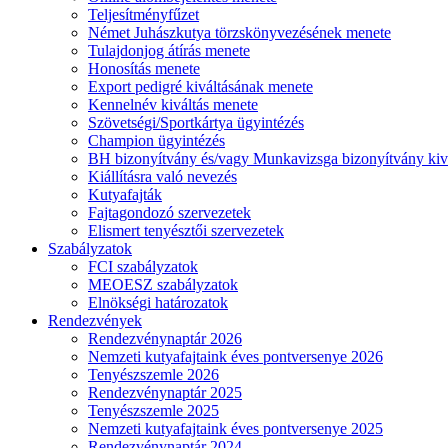
Teljesítményfűzet
Német Juhászkutya törzskönyvezésének menete
Tulajdonjog átírás menete
Honosítás menete
Export pedigré kiváltásának menete
Kennelnév kiváltás menete
Szövetségi/Sportkártya ügyintézés
Champion ügyintézés
BH bizonyítvány és/vagy Munkavizsga bizonyítvány kiv
Kiállításra való nevezés
Kutyafajták
Fajtagondozó szervezetek
Elismert tenyésztői szervezetek
Szabályzatok
FCI szabályzatok
MEOESZ szabályzatok
Elnökségi határozatok
Rendezvények
Rendezvénynaptár 2026
Nemzeti kutyafajtaink éves pontversenye 2026
Tenyészszemle 2026
Rendezvénynaptár 2025
Tenyészszemle 2025
Nemzeti kutyafajtaink éves pontversenye 2025
Rendezvénynaptár 2024