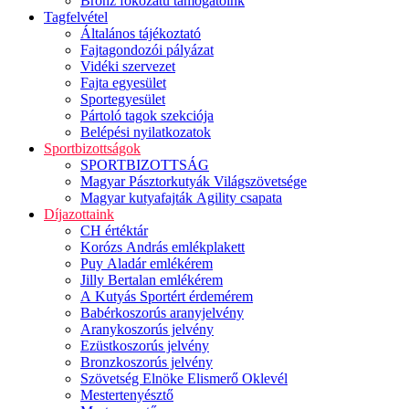
Bronz fokozatú támogatóink
Tagfelvétel
Általános tájékoztató
Fajtagondozói pályázat
Vidéki szervezet
Fajta egyesület
Sportegyesület
Pártoló tagok szekciója
Belépési nyilatkozatok
Sportbizottságok
SPORTBIZOTTSÁG
Magyar Pásztorkutyák Világszövetsége
Magyar kutyafajták Agility csapata
Díjazottaink
CH értéktár
Korózs András emlékplakett
Puy Aladár emlékérem
Jilly Bertalan emlékérem
A Kutyás Sportért érdemérem
Babérkoszorús aranyjelvény
Aranykoszorús jelvény
Ezüstkoszorús jelvény
Bronzkoszorús jelvény
Szövetség Elnöke Elismerő Oklevél
Mestertenyésztő