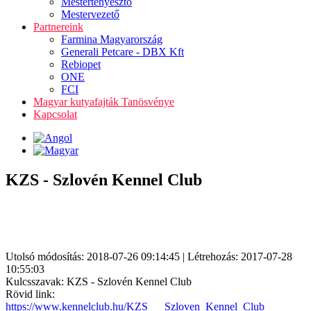
Mestertenyésztő
Mestervezető
Partnereink
Farmina Magyarország
Generali Petcare - DBX Kft
Rebiopet
ONE
FCI
Magyar kutyafajták Tanösvénye
Kapcsolat
KZS - Szlovén Kennel Club
Utolsó módosítás: 2018-07-26 09:14:45 | Létrehozás: 2017-07-28
10:55:03
Kulcsszavak: KZS - Szlovén Kennel Club
Rövid link:
https://www.kennelclub.hu/KZS___Szloven_Kennel_Club