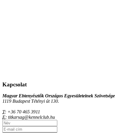
Kapcsolat
Magyar Ebtenyésztők Országos Egyesületeinek Szövetsége
1119 Budapest Tétényi út 130.
T:
+36 70 465 3911
E:
titkarsag@kennelclub.hu