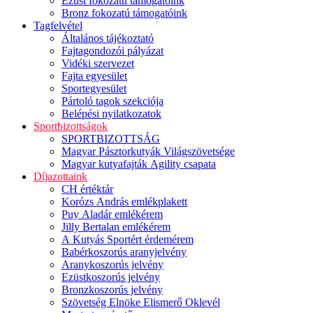
Ezüst fokozatú támogatóink
Bronz fokozatú támogatóink
Tagfelvétel
Általános tájékoztató
Fajtagondozói pályázat
Vidéki szervezet
Fajta egyesület
Sportegyesület
Pártoló tagok szekciója
Belépési nyilatkozatok
Sportbizottságok
SPORTBIZOTTSÁG
Magyar Pásztorkutyák Világszövetsége
Magyar kutyafajták Agility csapata
Díjazottaink
CH értéktár
Korózs András emlékplakett
Puy Aladár emlékérem
Jilly Bertalan emlékérem
A Kutyás Sportért érdemérem
Babérkoszorús aranyjelvény
Aranykoszorús jelvény
Ezüstkoszorús jelvény
Bronzkoszorús jelvény
Szövetség Elnöke Elismerő Oklevél