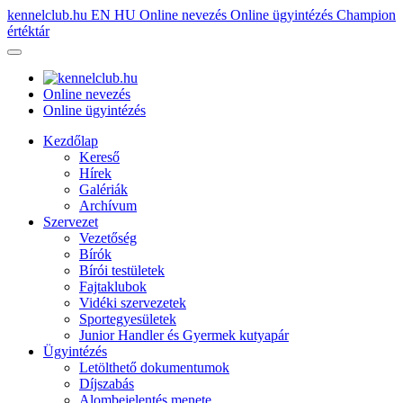
kennelclub.hu
EN
HU
Online nevezés
Online ügyintézés
Champion
értéktár
Online nevezés
Online ügyintézés
Kezdőlap
Kereső
Hírek
Galériák
Archívum
Szervezet
Vezetőség
Bírók
Bírói testületek
Fajtaklubok
Vidéki szervezetek
Sportegyesületek
Junior Handler és Gyermek kutyapár
Ügyintézés
Letölthető dokumentumok
Díjszabás
Alombejelentés menete