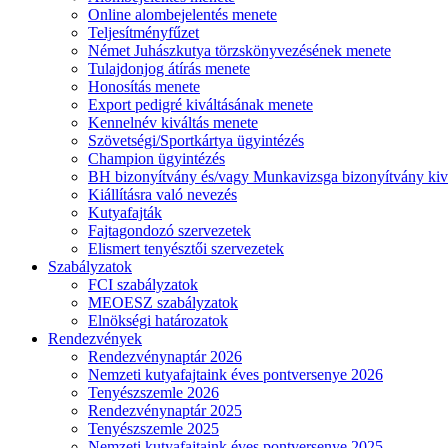
Online alombejelentés menete
Teljesítményfűzet
Német Juhászkutya törzskönyvezésének menete
Tulajdonjog átírás menete
Honosítás menete
Export pedigré kiváltásának menete
Kennelnév kiváltás menete
Szövetségi/Sportkártya ügyintézés
Champion ügyintézés
BH bizonyítvány és/vagy Munkavizsga bizonyítvány kiv
Kiállításra való nevezés
Kutyafajták
Fajtagondozó szervezetek
Elismert tenyésztői szervezetek
Szabályzatok
FCI szabályzatok
MEOESZ szabályzatok
Elnökségi határozatok
Rendezvények
Rendezvénynaptár 2026
Nemzeti kutyafajtaink éves pontversenye 2026
Tenyészszemle 2026
Rendezvénynaptár 2025
Tenyészszemle 2025
Nemzeti kutyafajtaink éves pontversenye 2025