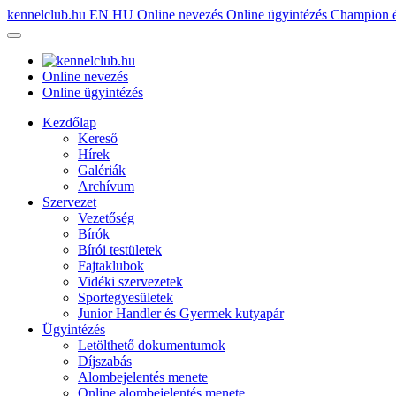
kennelclub.hu
EN
HU
Online nevezés
Online ügyintézés
Champion é
Online nevezés
Online ügyintézés
Kezdőlap
Kereső
Hírek
Galériák
Archívum
Szervezet
Vezetőség
Bírók
Bírói testületek
Fajtaklubok
Vidéki szervezetek
Sportegyesületek
Junior Handler és Gyermek kutyapár
Ügyintézés
Letölthető dokumentumok
Díjszabás
Alombejelentés menete
Online alombejelentés menete