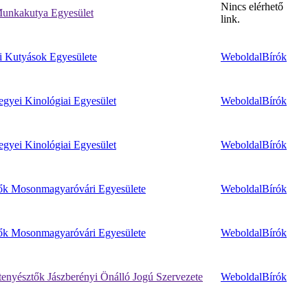
Nincs elérhető
unkakutya Egyesület
link.
i Kutyások Egyesülete
Weboldal
Bírók
yei Kinológiai Egyesület
Weboldal
Bírók
yei Kinológiai Egyesület
Weboldal
Bírók
ők Mosonmagyaróvári Egyesülete
Weboldal
Bírók
ők Mosonmagyaróvári Egyesülete
Weboldal
Bírók
enyésztők Jászberényi Önálló Jogú Szervezete
Weboldal
Bírók