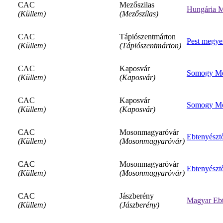
CAC
Mezőszilas
Hungária M
(Küllem)
(Mezőszílas)
CAC
Tápiószentmárton
Pest megye
(Küllem)
(Tápiószentmárton)
CAC
Kaposvár
Somogy Meg
(Küllem)
(Kaposvár)
CAC
Kaposvár
Somogy Meg
(Küllem)
(Kaposvár)
CAC
Mosonmagyaróvár
Ebtenyészt
(Küllem)
(Mosonmagyaróvár)
CAC
Mosonmagyaróvár
Ebtenyészt
(Küllem)
(Mosonmagyaróvár)
CAC
Jászberény
Magyar Ebt
(Küllem)
(Jászberény)