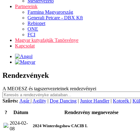
Mestervezető
Partnereink
Farmina Magyarország
Generali Petcare - DBX Kft
Rebiopet
ONE
FCI
Magyar kutyafajták Tanösvénye
Kapcsolat
Rendezvények
A MEOESZ és tagszervezeteinek rendezvényei
Szűrés:
Agár
|
Agility
|
Dog Dancing
|
Junior Handler
|
Kotorék
|
Kül
?
Dátum
Rendezvény megnevezése
2024-02-
2024 Winterdogshow CACIB I.
08