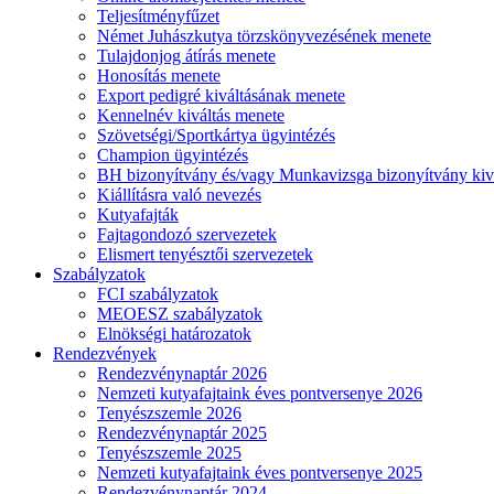
Teljesítményfűzet
Német Juhászkutya törzskönyvezésének menete
Tulajdonjog átírás menete
Honosítás menete
Export pedigré kiváltásának menete
Kennelnév kiváltás menete
Szövetségi/Sportkártya ügyintézés
Champion ügyintézés
BH bizonyítvány és/vagy Munkavizsga bizonyítvány kiv
Kiállításra való nevezés
Kutyafajták
Fajtagondozó szervezetek
Elismert tenyésztői szervezetek
Szabályzatok
FCI szabályzatok
MEOESZ szabályzatok
Elnökségi határozatok
Rendezvények
Rendezvénynaptár 2026
Nemzeti kutyafajtaink éves pontversenye 2026
Tenyészszemle 2026
Rendezvénynaptár 2025
Tenyészszemle 2025
Nemzeti kutyafajtaink éves pontversenye 2025
Rendezvénynaptár 2024