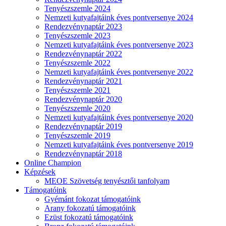
Tenyészszemle 2024
Nemzeti kutyafajtáink éves pontversenye 2024
Rendezvénynaptár 2023
Tenyészszemle 2023
Nemzeti kutyafajtáink éves pontversenye 2023
Rendezvénynaptár 2022
Tenyészszemle 2022
Nemzeti kutyafajtáink éves pontversenye 2022
Rendezvénynaptár 2021
Tenyészszemle 2021
Rendezvénynaptár 2020
Tenyészszemle 2020
Nemzeti kutyafajtáink éves pontversenye 2020
Rendezvénynaptár 2019
Tenyészszemle 2019
Nemzeti kutyafajtáink éves pontversenye 2019
Rendezvénynaptár 2018
Online Champion
Képzések
MEOE Szövetség tenyésztői tanfolyam
Támogatóink
Gyémánt fokozat támogatóink
Arany fokozatú támogatóink
Ezüst fokozatú támogatóink