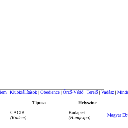
lem
|
Klubkiállítások
|
Obedience
|
Őrző-Védő
|
Terelő
|
Vadász
|
Minde
Típusa
Helyszíne
CACIB
Budapest
Magyar Ebt
(Küllem)
(Hungexpo)