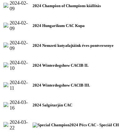
2024-02-
2024 Champion of Champions kiállítás
09
2024-02-
2024 Hungarikum CAC Kupa
09
2024-02-
2024 Nemzeti kutyafajtáink éves pontversenye
09
2024-02-
2024 Winterdogshow CACIB II.
10
2024-02-
2024 Winterdogshow CACIB III.
11
2024-03-
2024 Salgótarján CAC
16
2024-03-
2024 Pécs CAC - Speciál CH
22