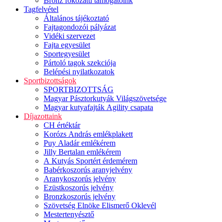
Bronz fokozatú támogatóink
Tagfelvétel
Általános tájékoztató
Fajtagondozói pályázat
Vidéki szervezet
Fajta egyesület
Sportegyesület
Pártoló tagok szekciója
Belépési nyilatkozatok
Sportbizottságok
SPORTBIZOTTSÁG
Magyar Pásztorkutyák Világszövetsége
Magyar kutyafajták Agility csapata
Díjazottaink
CH értéktár
Korózs András emlékplakett
Puy Aladár emlékérem
Jilly Bertalan emlékérem
A Kutyás Sportért érdemérem
Babérkoszorús aranyjelvény
Aranykoszorús jelvény
Ezüstkoszorús jelvény
Bronzkoszorús jelvény
Szövetség Elnöke Elismerő Oklevél
Mestertenyésztő