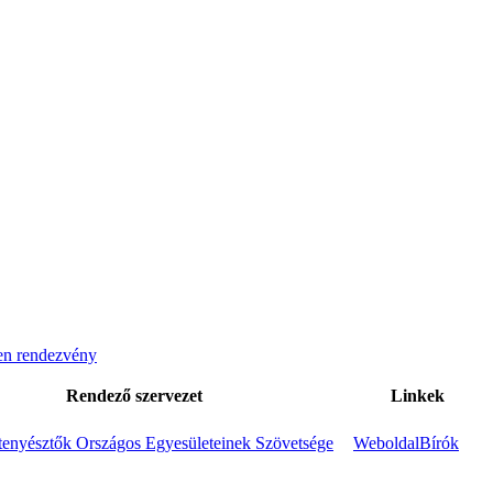
n rendezvény
Rendező szervezet
Linkek
enyésztők Országos Egyesületeinek Szövetsége
Weboldal
Bírók