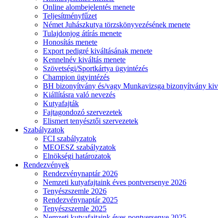
Online alombejelentés menete
Teljesítményfűzet
Német Juhászkutya törzskönyvezésének menete
Tulajdonjog átírás menete
Honosítás menete
Export pedigré kiváltásának menete
Kennelnév kiváltás menete
Szövetségi/Sportkártya ügyintézés
Champion ügyintézés
BH bizonyítvány és/vagy Munkavizsga bizonyítvány kiv
Kiállításra való nevezés
Kutyafajták
Fajtagondozó szervezetek
Elismert tenyésztői szervezetek
Szabályzatok
FCI szabályzatok
MEOESZ szabályzatok
Elnökségi határozatok
Rendezvények
Rendezvénynaptár 2026
Nemzeti kutyafajtaink éves pontversenye 2026
Tenyészszemle 2026
Rendezvénynaptár 2025
Tenyészszemle 2025
Nemzeti kutyafajtaink éves pontversenye 2025