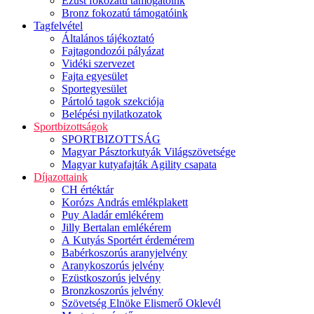
Ezüst fokozatú támogatóink
Bronz fokozatú támogatóink
Tagfelvétel
Általános tájékoztató
Fajtagondozói pályázat
Vidéki szervezet
Fajta egyesület
Sportegyesület
Pártoló tagok szekciója
Belépési nyilatkozatok
Sportbizottságok
SPORTBIZOTTSÁG
Magyar Pásztorkutyák Világszövetsége
Magyar kutyafajták Agility csapata
Díjazottaink
CH értéktár
Korózs András emlékplakett
Puy Aladár emlékérem
Jilly Bertalan emlékérem
A Kutyás Sportért érdemérem
Babérkoszorús aranyjelvény
Aranykoszorús jelvény
Ezüstkoszorús jelvény
Bronzkoszorús jelvény
Szövetség Elnöke Elismerő Oklevél