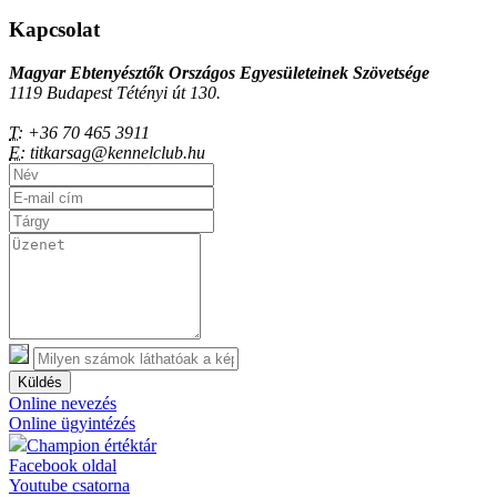
Kapcsolat
Magyar Ebtenyésztők Országos Egyesületeinek Szövetsége
1119 Budapest Tétényi út 130.
T:
+36 70 465 3911
E:
titkarsag@kennelclub.hu
Küldés
Online nevezés
Online ügyintézés
Champion értéktár
Facebook oldal
Youtube csatorna