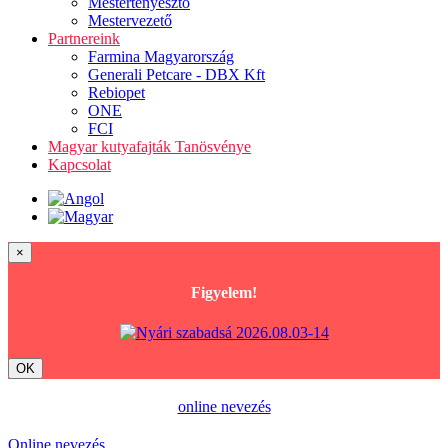
Mestertenyésztő
Mestervezető
Partnereink
Farmina Magyarország
Generali Petcare - DBX Kft
Rebiopet
ONE
FCI
Magyar kutyafajták Tanösvénye
Kapcsolat
×
Figyelem!
OK
online nevezés
Online nevezés