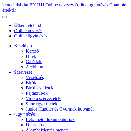
kennelclub.hu
EN
HU
Online nevezés
Online ügyintézés
Champion
értéktár
Online nevezés
Online ügyintézés
Kezdőlap
Kereső
Hírek
Galériák
Archívum
Szervezet
Vezetőség
Bírók
Bírói testületek
Fajtaklubok
Vidéki szervezetek
Sportegyesületek
Junior Handler és Gyermek kutyapár
Ügyintézés
Letölthető dokumentumok
Díjszabás
Alombejelentés menete