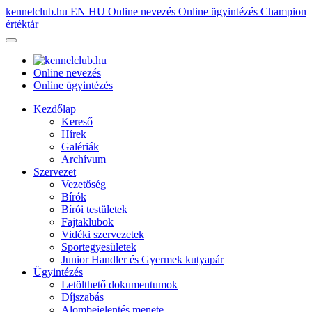
kennelclub.hu
EN
HU
Online nevezés
Online ügyintézés
Champion
értéktár
Online nevezés
Online ügyintézés
Kezdőlap
Kereső
Hírek
Galériák
Archívum
Szervezet
Vezetőség
Bírók
Bírói testületek
Fajtaklubok
Vidéki szervezetek
Sportegyesületek
Junior Handler és Gyermek kutyapár
Ügyintézés
Letölthető dokumentumok
Díjszabás
Alombejelentés menete