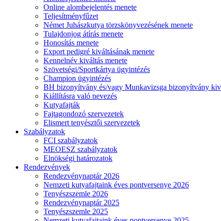
Online alombejelentés menete
Teljesítményfűzet
Német Juhászkutya törzskönyvezésének menete
Tulajdonjog átírás menete
Honosítás menete
Export pedigré kiváltásának menete
Kennelnév kiváltás menete
Szövetségi/Sportkártya ügyintézés
Champion ügyintézés
BH bizonyítvány és/vagy Munkavizsga bizonyítvány kiv
Kiállításra való nevezés
Kutyafajták
Fajtagondozó szervezetek
Elismert tenyésztői szervezetek
Szabályzatok
FCI szabályzatok
MEOESZ szabályzatok
Elnökségi határozatok
Rendezvények
Rendezvénynaptár 2026
Nemzeti kutyafajtaink éves pontversenye 2026
Tenyészszemle 2026
Rendezvénynaptár 2025
Tenyészszemle 2025
Nemzeti kutyafajtaink éves pontversenye 2025