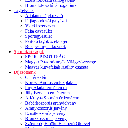
Ezüst fokozatú támogatóink
Bronz fokozatú támogatóink
Tagfelvétel
Általános tájékoztató
Fajtagondozói pályázat
Vidéki szervezet
Fajta egyesület
Sportegyesület
Pártoló tagok szekciója
Belépési nyilatkozatok
Sportbizottságok
SPORTBIZOTTSÁG
Magyar Pásztorkutyák Világszövetsége
Magyar kutyafajták Agility csapata
Díjazottaink
CH értéktár
Korózs András emlékplakett
Puy Aladár emlékérem
Jilly Bertalan emlékérem
A Kutyás Sportért érdemérem
Babérkoszorús aranyjelvény
Aranykoszorús jelvény
Ezüstkoszorús jelvény
Bronzkoszorús jelvény
Szövetség Elnöke Elismerő Oklevél