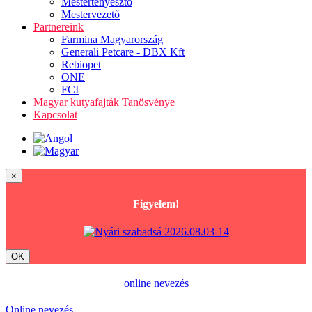
Mestertenyésztő
Mestervezető
Partnereink
Farmina Magyarország
Generali Petcare - DBX Kft
Rebiopet
ONE
FCI
Magyar kutyafajták Tanösvénye
Kapcsolat
×
Figyelem!
OK
online nevezés
Online nevezés