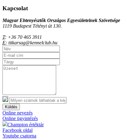
Kapcsolat
Magyar Ebtenyésztők Országos Egyesületeinek Szövetsége
1119 Budapest Tétényi út 130.
T:
+36 70 465 3911
E:
titkarsag@kennelclub.hu
Küldés
Online nevezés
Online ügyintézés
Champion értéktár
Facebook oldal
Youtube csatorna