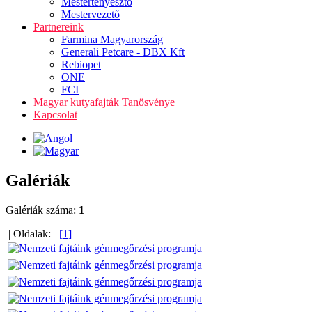
Mestertenyésztő
Mestervezető
Partnereink
Farmina Magyarország
Generali Petcare - DBX Kft
Rebiopet
ONE
FCI
Magyar kutyafajták Tanösvénye
Kapcsolat
Galériák
Galériák száma:
1
| Oldalak:
[1]