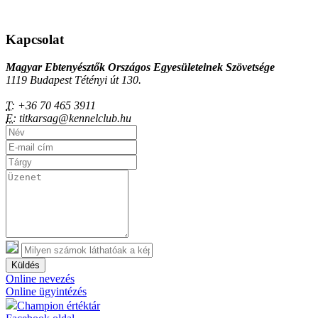
Kapcsolat
Magyar Ebtenyésztők Országos Egyesületeinek Szövetsége
1119 Budapest Tétényi út 130.
T:
+36 70 465 3911
E:
titkarsag@kennelclub.hu
Küldés
Online nevezés
Online ügyintézés
Champion értéktár