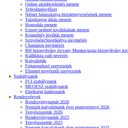
Online alombejelentés menete
Teljesítményfűzet
Német Juhászkutya törzskönyvezésének menete
Tulajdonjog átírás menete
Honosítás menete
Export pedigré kiváltásának menete
Kennelnév kiváltás menete
Szövetségi/Sportkártya ügyintézés
Champion ügyintézés
BH bizonyítvány és/vagy Munkavizsga bizonyítvány kiv
Kiállításra való nevezés
Kutyafajták
Fajtagondozó szervezetek
Elismert tenyésztői szervezetek
Szabályzatok
FCI szabályzatok
MEOESZ szabályzatok
Elnökségi határozatok
Rendezvények
Rendezvénynaptár 2026
Nemzeti kutyafajtaink éves pontversenye 2026
Tenyészszemle 2026
Rendezvénynaptár 2025
Tenyészszemle 2025
Nemzeti kutyafajtaink éves pontversenye 2025