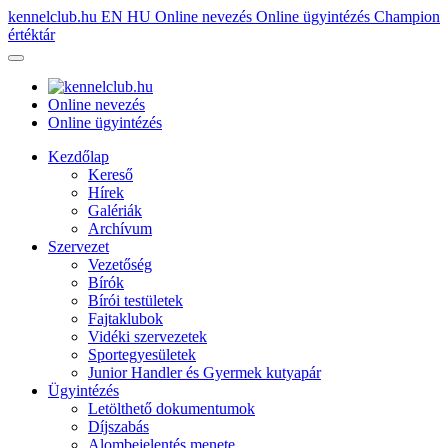
kennelclub.hu
EN
HU
Online nevezés
Online ügyintézés
Champion
értéktár
Online nevezés
Online ügyintézés
Kezdőlap
Kereső
Hírek
Galériák
Archívum
Szervezet
Vezetőség
Bírók
Bírói testületek
Fajtaklubok
Vidéki szervezetek
Sportegyesületek
Junior Handler és Gyermek kutyapár
Ügyintézés
Letölthető dokumentumok
Díjszabás
Alombejelentés menete