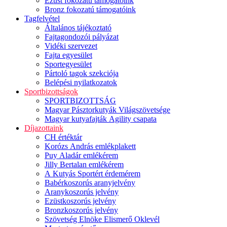
Ezüst fokozatú támogatóink
Bronz fokozatú támogatóink
Tagfelvétel
Általános tájékoztató
Fajtagondozói pályázat
Vidéki szervezet
Fajta egyesület
Sportegyesület
Pártoló tagok szekciója
Belépési nyilatkozatok
Sportbizottságok
SPORTBIZOTTSÁG
Magyar Pásztorkutyák Világszövetsége
Magyar kutyafajták Agility csapata
Díjazottaink
CH értéktár
Korózs András emlékplakett
Puy Aladár emlékérem
Jilly Bertalan emlékérem
A Kutyás Sportért érdemérem
Babérkoszorús aranyjelvény
Aranykoszorús jelvény
Ezüstkoszorús jelvény
Bronzkoszorús jelvény
Szövetség Elnöke Elismerő Oklevél