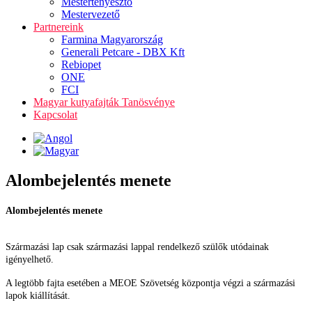
Mestertenyésztő
Mestervezető
Partnereink
Farmina Magyarország
Generali Petcare - DBX Kft
Rebiopet
ONE
FCI
Magyar kutyafajták Tanösvénye
Kapcsolat
Alombejelentés menete
Alombejelentés menete
Származási lap csak származási lappal rendelkező szülők utódainak
igényelhető.
A legtöbb fajta esetében a MEOE Szövetség központja végzi a származási
lapok kiállítását.