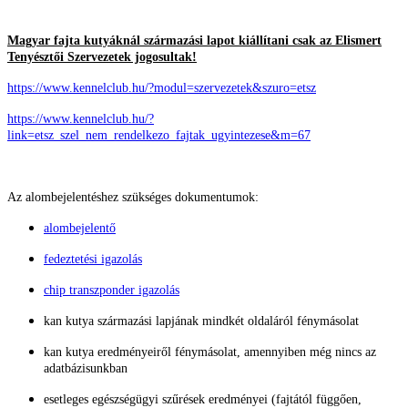
Magyar fajta kutyáknál származási lapot kiállítani csak az Elismert
Tenyésztői Szervezetek jogosultak!
https://www.kennelclub.hu/?modul=szervezetek&szuro=etsz
https://www.kennelclub.hu/?
link=etsz_szel_nem_rendelkezo_fajtak_ugyintezese&m=67
Az alombejelentéshez szükséges dokumentumok:
alombejelentő
fedeztetési igazolás
chip transzponder igazolás
kan kutya származási lapjának mindkét oldaláról fénymásolat
kan kutya eredményeiről fénymásolat, amennyiben még nincs az
adatbázisunkban
esetleges egészségügyi szűrések eredményei (fajtától függően,