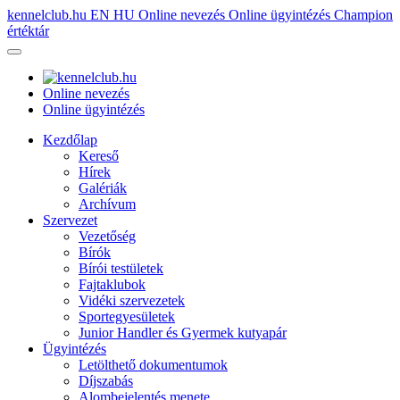
kennelclub.hu
EN
HU
Online nevezés
Online ügyintézés
Champion
értéktár
Online nevezés
Online ügyintézés
Kezdőlap
Kereső
Hírek
Galériák
Archívum
Szervezet
Vezetőség
Bírók
Bírói testületek
Fajtaklubok
Vidéki szervezetek
Sportegyesületek
Junior Handler és Gyermek kutyapár
Ügyintézés
Letölthető dokumentumok
Díjszabás
Alombejelentés menete