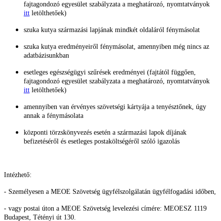
fajtagondozó egyesület szabályzata a meghatározó, nyomtatványok
itt
letölthetőek)
szuka kutya származási lapjának mindkét oldaláról fénymásolat
szuka kutya eredményeiről fénymásolat, amennyiben még nincs az
adatbázisunkban
esetleges egészségügyi szűrések eredményei (fajtától függően,
fajtagondozó egyesület szabályzata a meghatározó, nyomtatványok
itt
letölthetőek)
amennyiben van érvényes szövetségi kártyája a tenyésztőnek, úgy
annak a fénymásolata
központi törzskönyvezés esetén a származási lapok díjának
befizetéséről és esetleges postaköltségéről szóló igazolás
Intézhető:
- Személyesen a MEOE Szövetség ügyfélszolgálatán ügyfélfogadási időben,
- vagy postai úton a MEOE Szövetség levelezési címére: MEOESZ 1119
Budapest, Tétényi út 130.