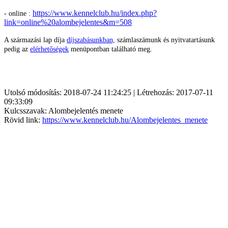
https://www.kennelclub.hu/index.php?
- online :
link=online%20alombejelentes&m=508
A származási lap díja
díjszabásunkban,
számlaszámunk és nyitvatartásunk
pedig az
elérhetőségek
menüpontban található meg.
Utolsó módosítás: 2018-07-24 11:24:25 | Létrehozás: 2017-07-11
09:33:09
Kulcsszavak: Alombejelentés menete
Rövid link:
https://www.kennelclub.hu/Alombejelentes_menete