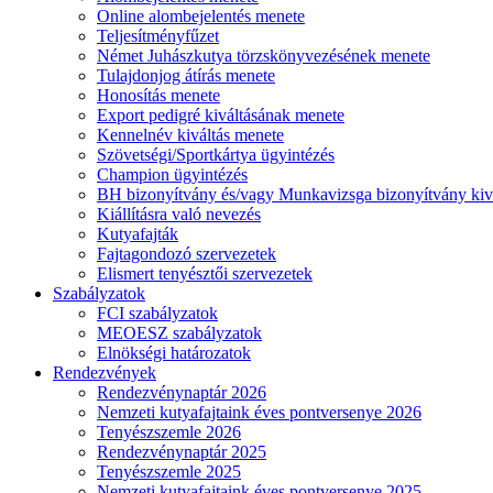
Online alombejelentés menete
Teljesítményfűzet
Német Juhászkutya törzskönyvezésének menete
Tulajdonjog átírás menete
Honosítás menete
Export pedigré kiváltásának menete
Kennelnév kiváltás menete
Szövetségi/Sportkártya ügyintézés
Champion ügyintézés
BH bizonyítvány és/vagy Munkavizsga bizonyítvány kiv
Kiállításra való nevezés
Kutyafajták
Fajtagondozó szervezetek
Elismert tenyésztői szervezetek
Szabályzatok
FCI szabályzatok
MEOESZ szabályzatok
Elnökségi határozatok
Rendezvények
Rendezvénynaptár 2026
Nemzeti kutyafajtaink éves pontversenye 2026
Tenyészszemle 2026
Rendezvénynaptár 2025
Tenyészszemle 2025
Nemzeti kutyafajtaink éves pontversenye 2025