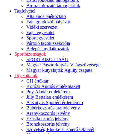
Ezüst fokozatú támogatóink
Bronz fokozatú támogatóink
Tagfelvétel
Általános tájékoztató
Fajtagondozói pályázat
Vidéki szervezet
Fajta egyesület
Sportegyesület
Pártoló tagok szekciója
Belépési nyilatkozatok
Sportbizottságok
SPORTBIZOTTSÁG
Magyar Pásztorkutyák Világszövetsége
Magyar kutyafajták Agility csapata
Díjazottaink
CH értéktár
Korózs András emlékplakett
Puy Aladár emlékérem
Jilly Bertalan emlékérem
A Kutyás Sportért érdemérem
Babérkoszorús aranyjelvény
Aranykoszorús jelvény
Ezüstkoszorús jelvény
Bronzkoszorús jelvény
Szövetség Elnöke Elismerő Oklevél