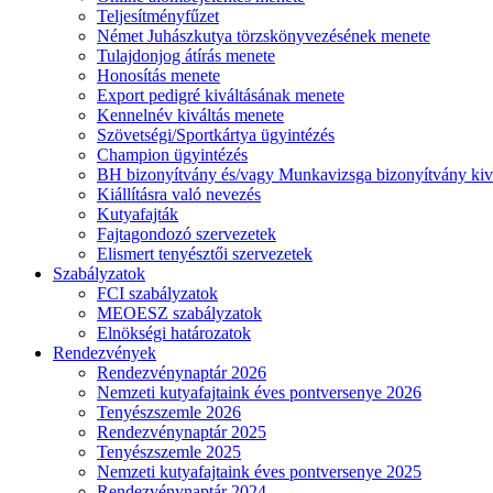
Teljesítményfűzet
Német Juhászkutya törzskönyvezésének menete
Tulajdonjog átírás menete
Honosítás menete
Export pedigré kiváltásának menete
Kennelnév kiváltás menete
Szövetségi/Sportkártya ügyintézés
Champion ügyintézés
BH bizonyítvány és/vagy Munkavizsga bizonyítvány kiv
Kiállításra való nevezés
Kutyafajták
Fajtagondozó szervezetek
Elismert tenyésztői szervezetek
Szabályzatok
FCI szabályzatok
MEOESZ szabályzatok
Elnökségi határozatok
Rendezvények
Rendezvénynaptár 2026
Nemzeti kutyafajtaink éves pontversenye 2026
Tenyészszemle 2026
Rendezvénynaptár 2025
Tenyészszemle 2025
Nemzeti kutyafajtaink éves pontversenye 2025
Rendezvénynaptár 2024