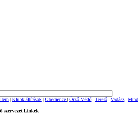
llem
|
Klubkiállítások
|
Obedience
|
Őrző-Védő
|
Terelő
|
Vadász
|
Mind
ő szervezet
Linkek