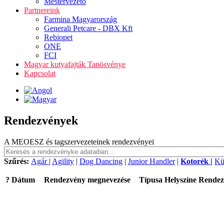
Mestervezető
Partnereink
Farmina Magyarország
Generali Petcare - DBX Kft
Rebiopet
ONE
FCI
Magyar kutyafajták Tanösvénye
Kapcsolat
Rendezvények
A MEOESZ és tagszervezeteinek rendezvényei
Szűrés:
Agár
|
Agility
|
Dog Dancing
|
Junior Handler
|
Kotorék
|
Kü
?
Dátum
Rendezvény megnevezése
Típusa
Helyszíne
Rendez