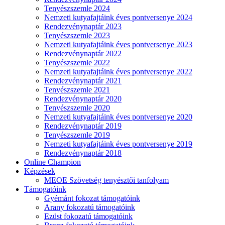
Tenyészszemle 2024
Nemzeti kutyafajtáink éves pontversenye 2024
Rendezvénynaptár 2023
Tenyészszemle 2023
Nemzeti kutyafajtáink éves pontversenye 2023
Rendezvénynaptár 2022
Tenyészszemle 2022
Nemzeti kutyafajtáink éves pontversenye 2022
Rendezvénynaptár 2021
Tenyészszemle 2021
Rendezvénynaptár 2020
Tenyészszemle 2020
Nemzeti kutyafajtáink éves pontversenye 2020
Rendezvénynaptár 2019
Tenyészszemle 2019
Nemzeti kutyafajtáink éves pontversenye 2019
Rendezvénynaptár 2018
Online Champion
Képzések
MEOE Szövetség tenyésztői tanfolyam
Támogatóink
Gyémánt fokozat támogatóink
Arany fokozatú támogatóink
Ezüst fokozatú támogatóink