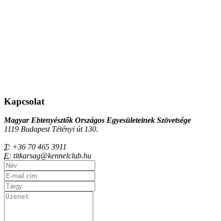
Kapcsolat
Magyar Ebtenyésztők Országos Egyesületeinek Szövetsége
1119 Budapest Tétényi út 130.
T:
+36 70 465 3911
E:
titkarsag@kennelclub.hu