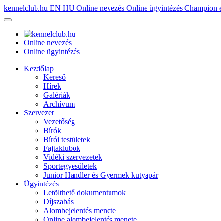
kennelclub.hu
EN
HU
Online nevezés
Online ügyintézés
Champion é
Online nevezés
Online ügyintézés
Kezdőlap
Kereső
Hírek
Galériák
Archívum
Szervezet
Vezetőség
Bírók
Bírói testületek
Fajtaklubok
Vidéki szervezetek
Sportegyesületek
Junior Handler és Gyermek kutyapár
Ügyintézés
Letölthető dokumentumok
Díjszabás
Alombejelentés menete
Online alombejelentés menete