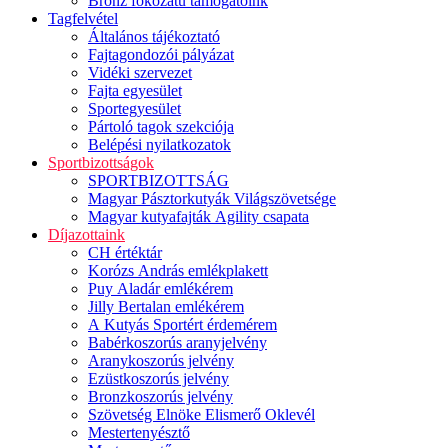
Bronz fokozatú támogatóink
Tagfelvétel
Általános tájékoztató
Fajtagondozói pályázat
Vidéki szervezet
Fajta egyesület
Sportegyesület
Pártoló tagok szekciója
Belépési nyilatkozatok
Sportbizottságok
SPORTBIZOTTSÁG
Magyar Pásztorkutyák Világszövetsége
Magyar kutyafajták Agility csapata
Díjazottaink
CH értéktár
Korózs András emlékplakett
Puy Aladár emlékérem
Jilly Bertalan emlékérem
A Kutyás Sportért érdemérem
Babérkoszorús aranyjelvény
Aranykoszorús jelvény
Ezüstkoszorús jelvény
Bronzkoszorús jelvény
Szövetség Elnöke Elismerő Oklevél
Mestertenyésztő