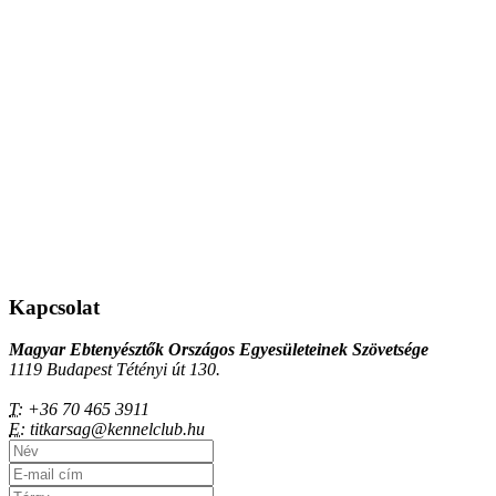
Kapcsolat
Magyar Ebtenyésztők Országos Egyesületeinek Szövetsége
1119 Budapest Tétényi út 130.
T:
+36 70 465 3911
E:
titkarsag@kennelclub.hu