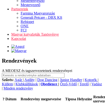
Mestertenyésztő
Mestervezető
Partnereink
Farmina Magyarország
Generali Petcare - DBX Kft
Rebiopet
ONE
FCI
Magyar kutyafajták Tanösvénye
Kapcsolat
Rendezvények
A MEOESZ és tagszervezeteinek rendezvényei
Szűrés:
Agár
|
Agility
|
Dog Dancing
|
Junior Handler
|
Kotorék
|
Küllem
|
Klubkiállítások
|
Obedience
|
Őrző-Védő
|
Terelő
|
Vadász
|
Minden rendezvény
Rende
?
Dátum
Rendezvény megnevezése
Típusa
Helyszíne
szervez