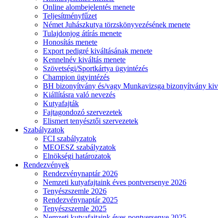
Online alombejelentés menete
Teljesítményfűzet
Német Juhászkutya törzskönyvezésének menete
Tulajdonjog átírás menete
Honosítás menete
Export pedigré kiváltásának menete
Kennelnév kiváltás menete
Szövetségi/Sportkártya ügyintézés
Champion ügyintézés
BH bizonyítvány és/vagy Munkavizsga bizonyítvány kiv
Kiállításra való nevezés
Kutyafajták
Fajtagondozó szervezetek
Elismert tenyésztői szervezetek
Szabályzatok
FCI szabályzatok
MEOESZ szabályzatok
Elnökségi határozatok
Rendezvények
Rendezvénynaptár 2026
Nemzeti kutyafajtaink éves pontversenye 2026
Tenyészszemle 2026
Rendezvénynaptár 2025
Tenyészszemle 2025
Nemzeti kutyafajtaink éves pontversenye 2025