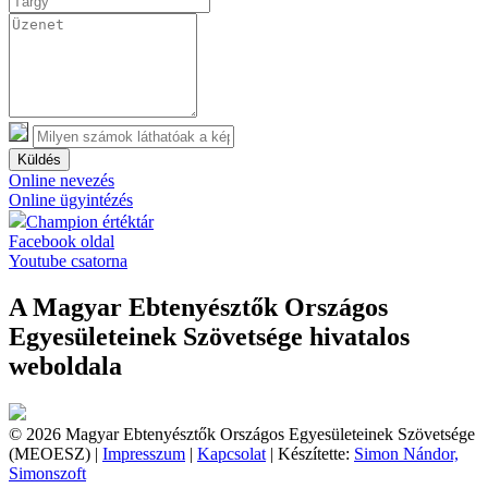
Küldés
Online nevezés
Online ügyintézés
Champion értéktár
Facebook oldal
Youtube csatorna
A Magyar Ebtenyésztők Országos
Egyesületeinek Szövetsége hivatalos
weboldala
© 2026 Magyar Ebtenyésztők Országos Egyesületeinek Szövetsége
(MEOESZ) |
Impresszum
|
Kapcsolat
| Készítette:
Simon Nándor,
Simonszoft