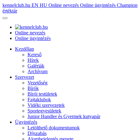
kennelclub.hu
EN
HU
Online nevezés
Online ügyintézés
Champion
értéktár
Online nevezés
Online ügyintézés
Kezdőlap
Kereső
Hírek
Galériák
Archívum
Szervezet
Vezetőség
Bírók
Bírói testületek
Fajtaklubok
Vidéki szervezetek
Sportegyesületek
Junior Handler és Gyermek kutyapár
Ügyintézés
Letölthető dokumentumok
Díjszabás
Alombejelentés menete