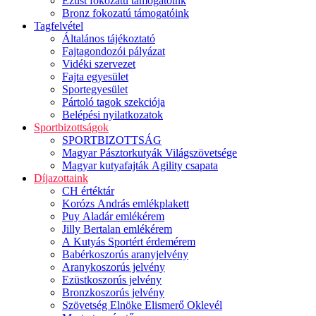
Ezüst fokozatú támogatóink
Bronz fokozatú támogatóink
Tagfelvétel
Általános tájékoztató
Fajtagondozói pályázat
Vidéki szervezet
Fajta egyesület
Sportegyesület
Pártoló tagok szekciója
Belépési nyilatkozatok
Sportbizottságok
SPORTBIZOTTSÁG
Magyar Pásztorkutyák Világszövetsége
Magyar kutyafajták Agility csapata
Díjazottaink
CH értéktár
Korózs András emlékplakett
Puy Aladár emlékérem
Jilly Bertalan emlékérem
A Kutyás Sportért érdemérem
Babérkoszorús aranyjelvény
Aranykoszorús jelvény
Ezüstkoszorús jelvény
Bronzkoszorús jelvény
Szövetség Elnöke Elismerő Oklevél