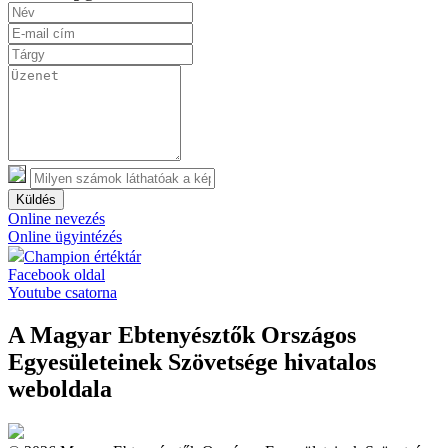
Küldés
Online nevezés
Online ügyintézés
Champion értéktár
Facebook oldal
Youtube csatorna
A Magyar Ebtenyésztők Országos
Egyesületeinek Szövetsége hivatalos
weboldala