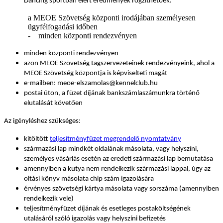
Dancing sportban elért eredmények rögzíthetőek.
a MEOE Szövetség központi irodájában személyesen
ügyfélfogadási időben
- minden központi rendezvényen
minden központi rendezvényen
azon MEOE Szövetség tagszervezeteinek rendezvényeink, ahol a
MEOE Szövetség központja is képviselteti magát
e-mailben: meoe-elszamolas@kennelclub.hu
postai úton, a füzet díjának bankszámlaszámunkra történő
elutalását követően
Az igényléshez szükséges:
kitöltött
teljesítményfüzet megrendelő nyomtatvány
származási lap mindkét oldalának másolata, vagy helyszíni,
személyes vásárlás esetén az eredeti származási lap bemutatása
amennyiben a kutya nem rendelkezik származási lappal, úgy az
oltási könyv másolata chip szám igazolására
érvényes szövetségi kártya másolata vagy sorszáma (amennyiben
rendelkezik vele)
teljesítményfüzet díjának és esetleges postaköltségének
utalásáról szóló igazolás vagy helyszíni befizetés