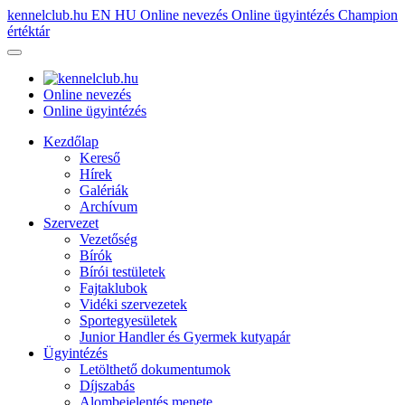
kennelclub.hu
EN
HU
Online nevezés
Online ügyintézés
Champion
értéktár
Online nevezés
Online ügyintézés
Kezdőlap
Kereső
Hírek
Galériák
Archívum
Szervezet
Vezetőség
Bírók
Bírói testületek
Fajtaklubok
Vidéki szervezetek
Sportegyesületek
Junior Handler és Gyermek kutyapár
Ügyintézés
Letölthető dokumentumok
Díjszabás
Alombejelentés menete