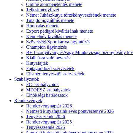
Online alombejelentés menete
Teljesítményfűzet
Német Juhászkutya törzskönyvezésének menete
Tulajdonjog átírás menete
Honosítás menete
Export pedigré kiváltásának menete
Kennelnév kiváltás menete
Szövetségi/Sportkártya ügyintézés
Champion ügyintézés
BH bizonyítvány és/vagy Munkavizsga bizonyítvány kiv
Kiállításra való nevezés
Kutyafajták
Fajtagondozó szervezetek
Elismert tenyésztői szervezetek
Szabályzatok
FCI szabályzatok
MEOESZ szabályzatok
Elnökségi határozatok
Rendezvények
Rendezvénynaptár 2026
Nemzeti kutyafajtaink éves pontversenye 2026
Tenyészszemle 2026
Rendezvénynaptár 2025
Tenyészszemle 2025
Nemzeti kutyafajtaink éves pontversenye 2025