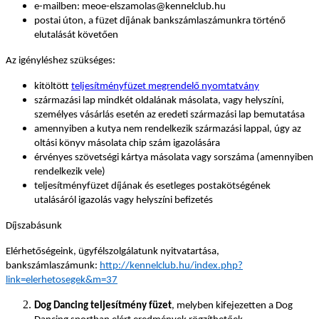
e-mailben: meoe-elszamolas@kennelclub.hu
postai úton, a füzet díjának bankszámlaszámunkra történő
elutalását követően
Az igényléshez szükséges:
kitöltött
teljesítményfüzet megrendelő nyomtatvány
származási lap mindkét oldalának másolata, vagy helyszíni,
személyes vásárlás esetén az eredeti származási lap bemutatása
amennyiben a kutya nem rendelkezik származási lappal, úgy az
oltási könyv másolata chip szám igazolására
érvényes szövetségi kártya másolata vagy sorszáma (amennyiben
rendelkezik vele)
teljesítményfüzet díjának és esetleges postakötségének
utalásáról igazolás vagy helyszíni befizetés
Díjszabásunk
Elérhetőségeink, ügyfélszolgálatunk nyitvatartása,
bankszámlaszámunk:
http://kennelclub.hu/index.php?
link=elerhetosegek&m=37
Dog Dancing teljesítmény füzet
, melyben kifejezetten a Dog