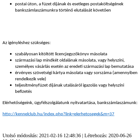
postai úton, a füzet díjának
és esetleges postaköltségének
bankszámlaszámunkra történő elutalását követően
Az igényléshez szükséges:
szabályosan kitöltött licencjegyzőkönyv másolata
származási lap mindkét oldalának másolata, vagy helyszíni,
személyes vásárlás esetén az eredeti származási lap bemutatása
érvényes szövetségi kártya másolata vagy sorszáma (amennyiben
rendelkezik vele)
teljesítményfüzet díjának utalásáról igazolás vagy helyszíni
befizetés
Elérhetőségeink, ügyfélszolgálatunk nyitvatartása, bankszámlaszámunk:
http://kennelclub.hu/index.php?link=elerhetosegek&m=37
Utolsó módosítás: 2021-02-16 12:48:36 | Létrehozás: 2020-06-26