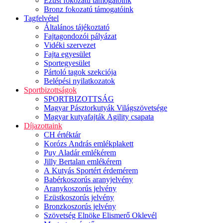
Ezüst fokozatú támogatóink
Bronz fokozatú támogatóink
Tagfelvétel
Általános tájékoztató
Fajtagondozói pályázat
Vidéki szervezet
Fajta egyesület
Sportegyesület
Pártoló tagok szekciója
Belépési nyilatkozatok
Sportbizottságok
SPORTBIZOTTSÁG
Magyar Pásztorkutyák Világszövetsége
Magyar kutyafajták Agility csapata
Díjazottaink
CH értéktár
Korózs András emlékplakett
Puy Aladár emlékérem
Jilly Bertalan emlékérem
A Kutyás Sportért érdemérem
Babérkoszorús aranyjelvény
Aranykoszorús jelvény
Ezüstkoszorús jelvény
Bronzkoszorús jelvény
Szövetség Elnöke Elismerő Oklevél