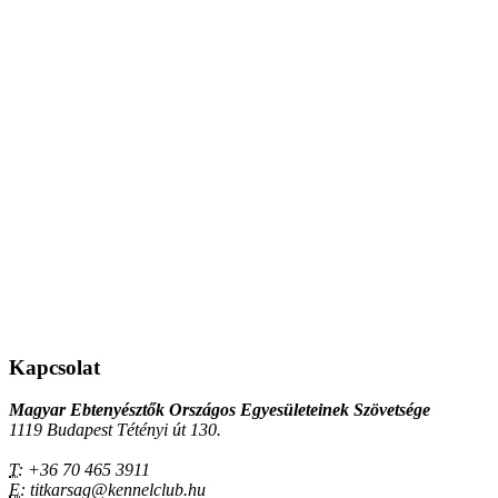
Kapcsolat
Magyar Ebtenyésztők Országos Egyesületeinek Szövetsége
1119 Budapest Tétényi út 130.
T:
+36 70 465 3911
E:
titkarsag@kennelclub.hu