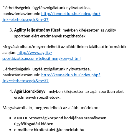
Elérhetőségeink, ügyfélszolgálatunk nyitvatartása,
bankszámlaszámunk:
http://kennelclub.hu/index.php?
link=elerhetosegek&m=37
Agility teljesítmény füzet
, melyben kifejezetten az Agility
sportban elért eredmények rögzíthetőek.
Megvásárolható/megrendelhető az alábbi linken található információk
alapján:
http://www.agility-
sportbizottsag.com/teljesitmenykonyv.html
Elérhetőségeink, ügyfélszolgálatunk nyitvatartása,
bankszámlaszámunk:
http://kennelclub.hu/index.php?
link=elerhetosegek&m=37
Agár Licenckönyv
, melyben kifejezetten az agár sportban elért
eredmények rögzíthetőek.
Megvásárolható, megrendelhető az alábbi módokon:
a MEOE Szövetség központi irodájában személyesen
ügyfélfogadási időben
e-mailben: biroitestulet@kennelclub.hu