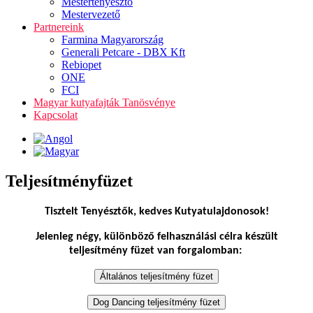
Mestertenyésztő
Mestervezető
Partnereink
Farmina Magyarország
Generali Petcare - DBX Kft
Rebiopet
ONE
FCI
Magyar kutyafajták Tanösvénye
Kapcsolat
Teljesítményfüzet
Tisztelt Tenyésztők, kedves Kutyatulajdonosok!
Jelenleg négy, különböző felhasználási célra készült
teljesítmény füzet van forgalomban: