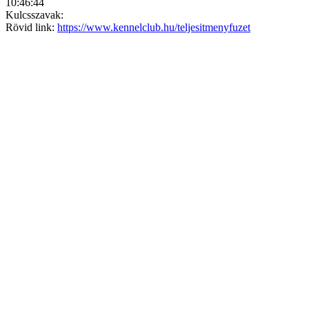
10:46:44
Kulcsszavak:
Rövid link:
https://www.kennelclub.hu/teljesitmenyfuzet