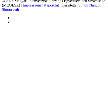
© 2026 Magyar Ebtenyésztők Országos Egyesületeinek Szövetsége
(MEOESZ) |
Impresszum
|
Kapcsolat
| Készítette:
Simon Nándor,
Simonszoft