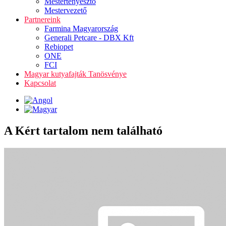
Mestertenyésztő
Mestervezető
Partnereink
Farmina Magyarország
Generali Petcare - DBX Kft
Rebiopet
ONE
FCI
Magyar kutyafajták Tanösvénye
Kapcsolat
A Kért tartalom nem található