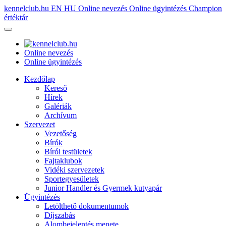
kennelclub.hu
EN
HU
Online nevezés
Online ügyintézés
Champion
értéktár
Online nevezés
Online ügyintézés
Kezdőlap
Kereső
Hírek
Galériák
Archívum
Szervezet
Vezetőség
Bírók
Bírói testületek
Fajtaklubok
Vidéki szervezetek
Sportegyesületek
Junior Handler és Gyermek kutyapár
Ügyintézés
Letölthető dokumentumok
Díjszabás
Alombejelentés menete