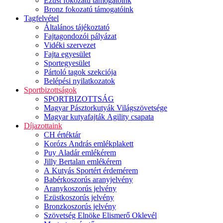
Ezüst fokozatú támogatóink
Bronz fokozatú támogatóink
Tagfelvétel
Általános tájékoztató
Fajtagondozói pályázat
Vidéki szervezet
Fajta egyesület
Sportegyesület
Pártoló tagok szekciója
Belépési nyilatkozatok
Sportbizottságok
SPORTBIZOTTSÁG
Magyar Pásztorkutyák Világszövetsége
Magyar kutyafajták Agility csapata
Díjazottaink
CH értéktár
Korózs András emlékplakett
Puy Aladár emlékérem
Jilly Bertalan emlékérem
A Kutyás Sportért érdemérem
Babérkoszorús aranyjelvény
Aranykoszorús jelvény
Ezüstkoszorús jelvény
Bronzkoszorús jelvény
Szövetség Elnöke Elismerő Oklevél