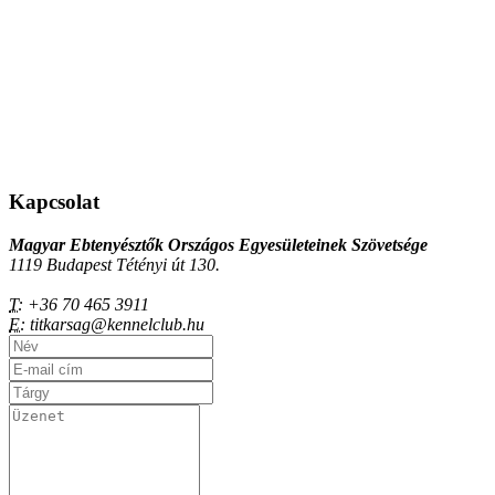
Kapcsolat
Magyar Ebtenyésztők Országos Egyesületeinek Szövetsége
1119 Budapest Tétényi út 130.
T:
+36 70 465 3911
E:
titkarsag@kennelclub.hu