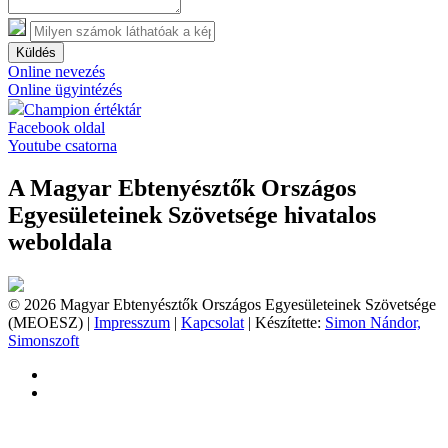
Küldés
Online nevezés
Online ügyintézés
Champion értéktár
Facebook oldal
Youtube csatorna
A Magyar Ebtenyésztők Országos
Egyesületeinek Szövetsége hivatalos
weboldala
© 2026 Magyar Ebtenyésztők Országos Egyesületeinek Szövetsége
(MEOESZ) |
Impresszum
|
Kapcsolat
| Készítette:
Simon Nándor,
Simonszoft