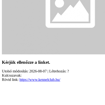
Kérjük ellenőzze a linket.
Utolsó módosítás: 2026-08-07 | Létrehozás: ?
Kulcsszavak:
Rövid link:
https://www.kennelclub.hu/