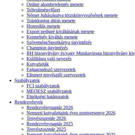
Online alombejelentés menete
Teljesítményfűzet
Német Juhászkutya törzskönyvezésének menete
Tulajdonjog átírás menete
Honosítás menete
Export pedigré kiváltásának menete
Kennelnév kiváltás menete
Szövetségi/Sportkártya ügyintézés
Champion ügyintézés
BH bizonyítvány és/vagy Munkavizsga bizonyítvány kiv
Kiállításra való nevezés
Kutyafajták
Fajtagondozó szervezetek
Elismert tenyésztői szervezetek
Szabályzatok
FCI szabályzatok
MEOESZ szabályzatok
Elnökségi határozatok
Rendezvények
Rendezvénynaptár 2026
Nemzeti kutyafajtaink éves pontversenye 2026
Tenyészszemle 2026
Rendezvénynaptár 2025
Tenyészszemle 2025
Nemzeti kutyafajtaink éves pontversenye 2025