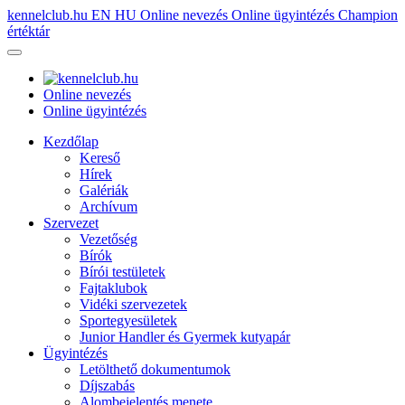
kennelclub.hu
EN
HU
Online nevezés
Online ügyintézés
Champion
értéktár
Online nevezés
Online ügyintézés
Kezdőlap
Kereső
Hírek
Galériák
Archívum
Szervezet
Vezetőség
Bírók
Bírói testületek
Fajtaklubok
Vidéki szervezetek
Sportegyesületek
Junior Handler és Gyermek kutyapár
Ügyintézés
Letölthető dokumentumok
Díjszabás
Alombejelentés menete