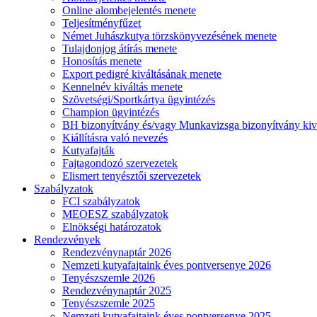
Online alombejelentés menete
Teljesítményfűzet
Német Juhászkutya törzskönyvezésének menete
Tulajdonjog átírás menete
Honosítás menete
Export pedigré kiváltásának menete
Kennelnév kiváltás menete
Szövetségi/Sportkártya ügyintézés
Champion ügyintézés
BH bizonyítvány és/vagy Munkavizsga bizonyítvány kiv
Kiállításra való nevezés
Kutyafajták
Fajtagondozó szervezetek
Elismert tenyésztői szervezetek
Szabályzatok
FCI szabályzatok
MEOESZ szabályzatok
Elnökségi határozatok
Rendezvények
Rendezvénynaptár 2026
Nemzeti kutyafajtaink éves pontversenye 2026
Tenyészszemle 2026
Rendezvénynaptár 2025
Tenyészszemle 2025
Nemzeti kutyafajtaink éves pontversenye 2025