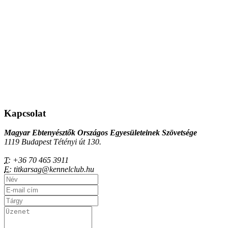
Kapcsolat
Magyar Ebtenyésztők Országos Egyesületeinek Szövetsége
1119 Budapest Tétényi út 130.
T:
+36 70 465 3911
E:
titkarsag@kennelclub.hu