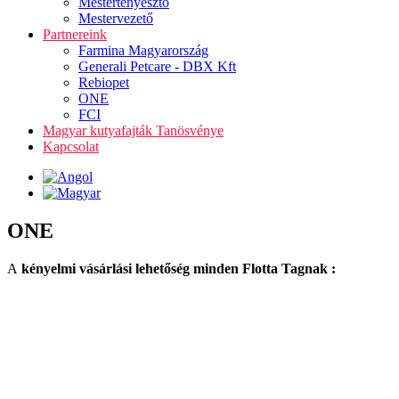
Mestertenyésztő
Mestervezető
Partnereink
Farmina Magyarország
Generali Petcare - DBX Kft
Rebiopet
ONE
FCI
Magyar kutyafajták Tanösvénye
Kapcsolat
ONE
A
kényelmi vásárlási lehetőség minden Flotta Tagnak :