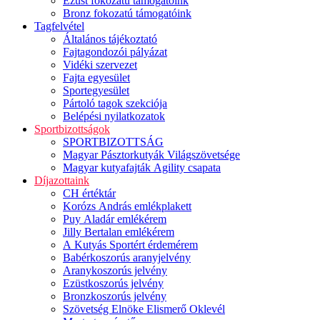
Ezüst fokozatú támogatóink
Bronz fokozatú támogatóink
Tagfelvétel
Általános tájékoztató
Fajtagondozói pályázat
Vidéki szervezet
Fajta egyesület
Sportegyesület
Pártoló tagok szekciója
Belépési nyilatkozatok
Sportbizottságok
SPORTBIZOTTSÁG
Magyar Pásztorkutyák Világszövetsége
Magyar kutyafajták Agility csapata
Díjazottaink
CH értéktár
Korózs András emlékplakett
Puy Aladár emlékérem
Jilly Bertalan emlékérem
A Kutyás Sportért érdemérem
Babérkoszorús aranyjelvény
Aranykoszorús jelvény
Ezüstkoszorús jelvény
Bronzkoszorús jelvény
Szövetség Elnöke Elismerő Oklevél