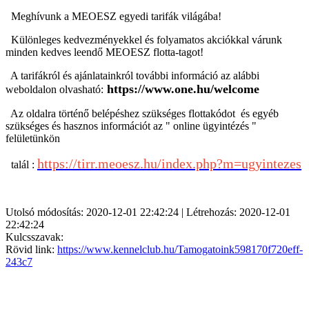
Meghívunk a
MEOESZ egyedi tarifák világába!
Különleges kedvezményekkel és folyamatos akciókkal várunk
minden kedves leendő MEOESZ flotta-tagot!
A tarifákról és ajánlatainkról további információ az alábbi
https://www.one.hu/welcome
weboldalon olvasható:
Az oldalra történő belépéshez szükséges
flottakódot és egyéb
szükséges és hasznos információt az " online ügyintézés "
felületünkön
https://tirr.meoesz.hu/index.php?m=ugyintezes
talál :
Utolsó módosítás: 2020-12-01 22:42:24 | Létrehozás: 2020-12-01
22:42:24
Kulcsszavak:
Rövid link:
https://www.kennelclub.hu/Tamogatoink598170f720eff-
243c7