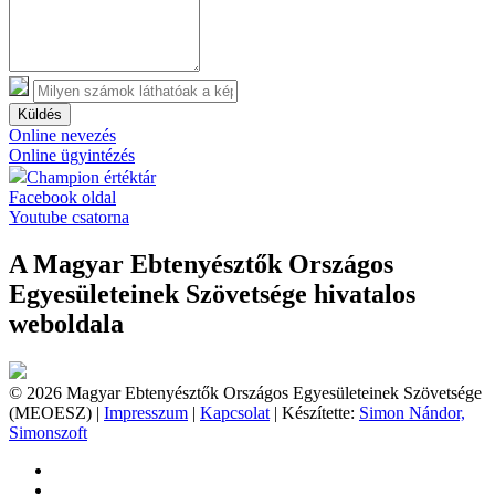
Küldés
Online nevezés
Online ügyintézés
Champion értéktár
Facebook oldal
Youtube csatorna
A Magyar Ebtenyésztők Országos
Egyesületeinek Szövetsége hivatalos
weboldala
© 2026 Magyar Ebtenyésztők Országos Egyesületeinek Szövetsége
(MEOESZ) |
Impresszum
|
Kapcsolat
| Készítette:
Simon Nándor,
Simonszoft