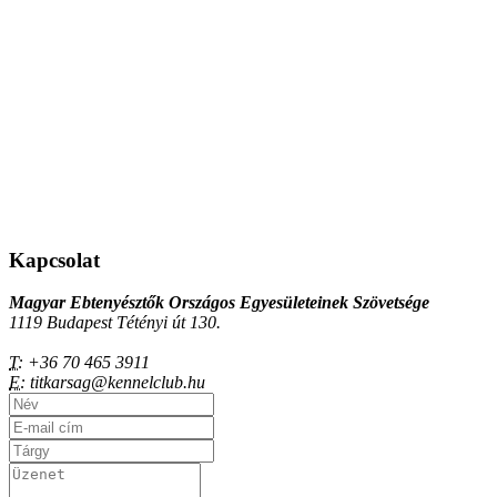
Kapcsolat
Magyar Ebtenyésztők Országos Egyesületeinek Szövetsége
1119 Budapest Tétényi út 130.
T:
+36 70 465 3911
E:
titkarsag@kennelclub.hu