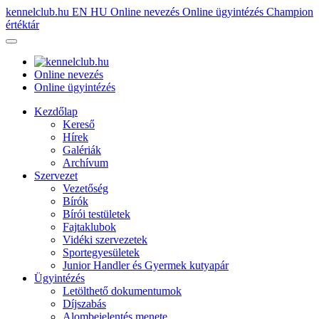
kennelclub.hu
EN
HU
Online nevezés
Online ügyintézés
Champion
értéktár
Online nevezés
Online ügyintézés
Kezdőlap
Kereső
Hírek
Galériák
Archívum
Szervezet
Vezetőség
Bírók
Bírói testületek
Fajtaklubok
Vidéki szervezetek
Sportegyesületek
Junior Handler és Gyermek kutyapár
Ügyintézés
Letölthető dokumentumok
Díjszabás
Alombejelentés menete