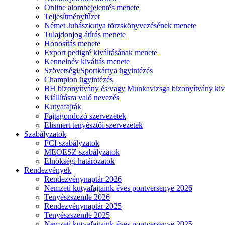
Online alombejelentés menete
Teljesítményfűzet
Német Juhászkutya törzskönyvezésének menete
Tulajdonjog átírás menete
Honosítás menete
Export pedigré kiváltásának menete
Kennelnév kiváltás menete
Szövetségi/Sportkártya ügyintézés
Champion ügyintézés
BH bizonyítvány és/vagy Munkavizsga bizonyítvány kiv
Kiállításra való nevezés
Kutyafajták
Fajtagondozó szervezetek
Elismert tenyésztői szervezetek
Szabályzatok
FCI szabályzatok
MEOESZ szabályzatok
Elnökségi határozatok
Rendezvények
Rendezvénynaptár 2026
Nemzeti kutyafajtaink éves pontversenye 2026
Tenyészszemle 2026
Rendezvénynaptár 2025
Tenyészszemle 2025
Nemzeti kutyafajtaink éves pontversenye 2025