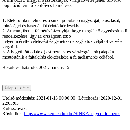
A MEOESZ Magyar Pásztorkutyák Világszövetségének SINKA
populációt érintő kérdőíves felmérése:
1. Elektronikus felmérés a sinka populáció nagyságát, eloszlását,
minőségét és használatát érintő kérdésekben.
2. Amennyiben a felmérés bizonyítja, hogy megfelelő egyedszám áll
rendelkezésre, úgy az országban több
helyen méretfelvételezést és genetikai vizsgálatok céljából vérvételt
végzünk.
3. A begyűjtött adatok (testméretek és vérvizsgálatok) alapján
megtörténik a fajtaleírás előkészítése a fajtaelismerés céljából.
Beküldési határidő: 2021.máricus 15.
Utolsó módosítás: 2021-01-13 00:00:00 | Létrehozás: 2020-12-01
22:03:03
Kulcsszavak:
Rövid link:
https://www.kennelclub.hu/SINKA_egyed_felmeres