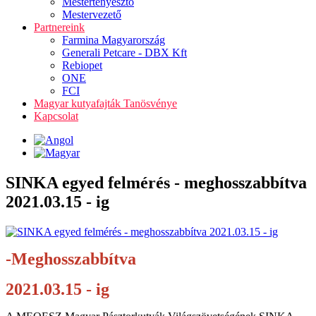
Mestertenyésztő
Mestervezető
Partnereink
Farmina Magyarország
Generali Petcare - DBX Kft
Rebiopet
ONE
FCI
Magyar kutyafajták Tanösvénye
Kapcsolat
SINKA egyed felmérés - meghosszabbítva
2021.03.15 - ig
-Meghosszabbítva
2021.03.15 - ig