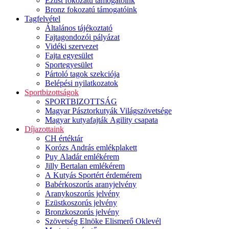
Ezüst fokozatú támogatóink
Bronz fokozatú támogatóink
Tagfelvétel
Általános tájékoztató
Fajtagondozói pályázat
Vidéki szervezet
Fajta egyesület
Sportegyesület
Pártoló tagok szekciója
Belépési nyilatkozatok
Sportbizottságok
SPORTBIZOTTSÁG
Magyar Pásztorkutyák Világszövetsége
Magyar kutyafajták Agility csapata
Díjazottaink
CH értéktár
Korózs András emlékplakett
Puy Aladár emlékérem
Jilly Bertalan emlékérem
A Kutyás Sportért érdemérem
Babérkoszorús aranyjelvény
Aranykoszorús jelvény
Ezüstkoszorús jelvény
Bronzkoszorús jelvény
Szövetség Elnöke Elismerő Oklevél