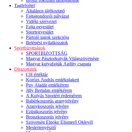
Bronz fokozatú támogatóink
Tagfelvétel
Általános tájékoztató
Fajtagondozói pályázat
Vidéki szervezet
Fajta egyesület
Sportegyesület
Pártoló tagok szekciója
Belépési nyilatkozatok
Sportbizottságok
SPORTBIZOTTSÁG
Magyar Pásztorkutyák Világszövetsége
Magyar kutyafajták Agility csapata
Díjazottaink
CH értéktár
Korózs András emlékplakett
Puy Aladár emlékérem
Jilly Bertalan emlékérem
A Kutyás Sportért érdemérem
Babérkoszorús aranyjelvény
Aranykoszorús jelvény
Ezüstkoszorús jelvény
Bronzkoszorús jelvény
Szövetség Elnöke Elismerő Oklevél
Mestertenyésztő