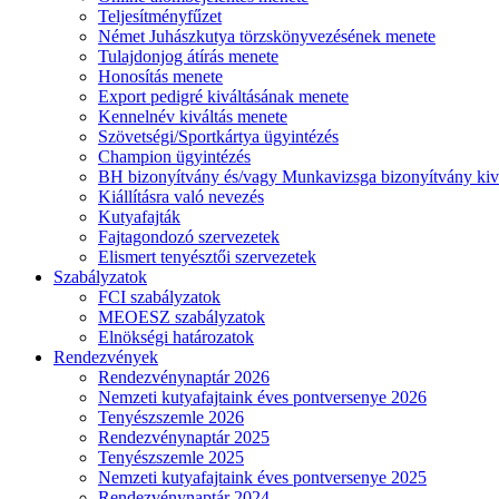
Teljesítményfűzet
Német Juhászkutya törzskönyvezésének menete
Tulajdonjog átírás menete
Honosítás menete
Export pedigré kiváltásának menete
Kennelnév kiváltás menete
Szövetségi/Sportkártya ügyintézés
Champion ügyintézés
BH bizonyítvány és/vagy Munkavizsga bizonyítvány kiv
Kiállításra való nevezés
Kutyafajták
Fajtagondozó szervezetek
Elismert tenyésztői szervezetek
Szabályzatok
FCI szabályzatok
MEOESZ szabályzatok
Elnökségi határozatok
Rendezvények
Rendezvénynaptár 2026
Nemzeti kutyafajtaink éves pontversenye 2026
Tenyészszemle 2026
Rendezvénynaptár 2025
Tenyészszemle 2025
Nemzeti kutyafajtaink éves pontversenye 2025
Rendezvénynaptár 2024