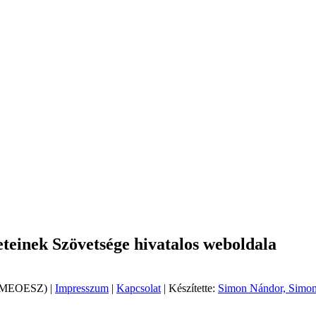
einek Szövetsége hivatalos weboldala
 (MEOESZ) |
Impresszum
|
Kapcsolat
| Készítette:
Simon Nándor, Simon