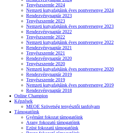
Tenyészszemle 2024
Nemzeti kutyafajtáink éves pontversenye 2024
Rendezvénynaptár 2023
Tenyészszemle 2023
Nemzeti kutyafajtáink éves pontversenye 2023
Rendezvénynaptár 2022
Tenyészszemle 2022
Nemzeti kutyafajtáink éves pontversenye 2022
Rendezvénynaptár 2021
Tenyészszemle 2021
Rendezvénynaptár 2020
Tenyészszemle 2020
Nemzeti kutyafajtáink éves pontversenye 2020
Rendezvénynaptár 2019
Tenyészszemle 2019
Nemzeti kutyafajtáink éves pontversenye 2019
Rendezvénynaptár 2018
Online Champion
Képzések
MEOE Szövetség tenyésztői tanfolyam
Támogatóink
Gyémánt fokozat támogatóink
Arany fokozatú támogatóink
Ezüst fokozatú támogatóink