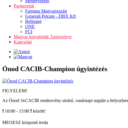
Mestervezető
Partnereink
Farmina Magyarország
Generali Petcare - DBX Kft
Rebiopet
ONE
FCI
Magyar kutyafajták Tanösvénye
Kapcsolat
Ónod CACIB-Champion ügyintézés
FIGYELEM!
Az Ónod 3xCACIB rendezvény utolsó, vasárnapi napján a helyszínen
❗ 10:00 - 15:00 ❗ között!
MEOESZ központi iroda