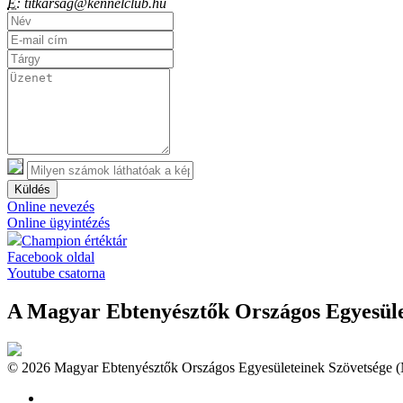
E:
titkarsag@kennelclub.hu
Küldés
Online nevezés
Online ügyintézés
Champion értéktár
Facebook oldal
Youtube csatorna
A Magyar Ebtenyésztők Országos Egyesület
© 2026 Magyar Ebtenyésztők Országos Egyesületeinek Szövetsége