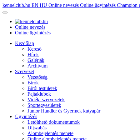
kennelclub.hu
EN
HU
Online nevezés
Online ügyintézés
Champion é
Online nevezés
Online ügyintézés
Kezdőlap
Kereső
Hírek
Galériák
Archívum
Szervezet
Vezetőség
Bírók
Bírói testületek
Fajtaklubok
Vidéki szervezetek
Sportegyesületek
Junior Handler és Gyermek kutyapár
Ügyintézés
Letölthető dokumentumok
Díjszabás
Alombejelentés menete
Online alombejelentés menete