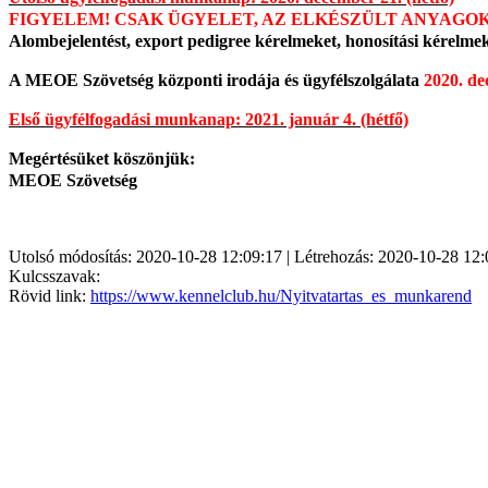
FIGYELEM! CSAK ÜGYELET, AZ ELKÉSZÜLT ANYAGO
Alombejelentést, export pedigree kérelmeket, honosítási kérelm
A MEOE Szövetség központi irodája és ügyfélszolgálata
2020. de
Első ügyfélfogadási munkanap: 2021. január 4. (hétfő)
Megértésüket köszönjük:
MEOE Szövetség
Utolsó módosítás: 2020-10-28 12:09:17 | Létrehozás: 2020-10-28 12:
Kulcsszavak:
Rövid link:
https://www.kennelclub.hu/Nyitvatartas_es_munkarend