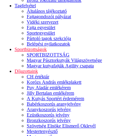
Bronz fokozatú támogatóink
Tagfelvétel
Általános tájékoztató
Fajtagondozói pályázat
Vidéki szervezet
Fajta egyesület
Sportegyesület
Pártoló tagok szekciója
Belépési nyilatkozatok
Sportbizottságok
SPORTBIZOTTSÁG
Magyar Pásztorkutyák Világszövetsége
Magyar kutyafajták Agility csapata
Díjazottaink
CH értéktár
Korózs András emlékplakett
Puy Aladár emlékérem
Jilly Bertalan emlékérem
A Kutyás Sportért érdemérem
Babérkoszorús aranyjelvény
Aranykoszorús jelvény
Ezüstkoszorús jelvény
Bronzkoszorús jelvény
Szövetség Elnöke Elismerő Oklevél
Mestertenyésztő