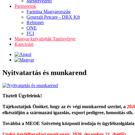
Mestervezető
Partnereink
Farmina Magyarország
Generali Petcare - DBX Kft
Rebiopet
ONE
FCI
Magyar kutyafajták Tanösvénye
Kapcsolat
Nyitvatartás és munkarend
Tisztelt Ügyfeleink!
Tájékoztatjuk Önöket, hogy az év végi munkarend szerint, a
2020
elkészüljön a származási igazolás, export pedigree, honosítás stb.
Továbbá a MEOE Szövetség központi irodája és ügyfélszolgálata
Utolsó ügyfélfogadási munkanap: 2020. december 21. (hétfő)