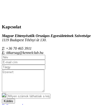
Kapcsolat
Magyar Ebtenyésztők Országos Egyesületeinek Szövetsége
1119 Budapest Tétényi út 130.
T:
+36 70 465 3911
E:
titkarsag@kennelclub.hu
Küldés