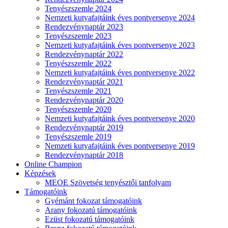
Tenyészszemle 2024
Nemzeti kutyafajtáink éves pontversenye 2024
Rendezvénynaptár 2023
Tenyészszemle 2023
Nemzeti kutyafajtáink éves pontversenye 2023
Rendezvénynaptár 2022
Tenyészszemle 2022
Nemzeti kutyafajtáink éves pontversenye 2022
Rendezvénynaptár 2021
Tenyészszemle 2021
Rendezvénynaptár 2020
Tenyészszemle 2020
Nemzeti kutyafajtáink éves pontversenye 2020
Rendezvénynaptár 2019
Tenyészszemle 2019
Nemzeti kutyafajtáink éves pontversenye 2019
Rendezvénynaptár 2018
Online Champion
Képzések
MEOE Szövetség tenyésztői tanfolyam
Támogatóink
Gyémánt fokozat támogatóink
Arany fokozatú támogatóink
Ezüst fokozatú támogatóink