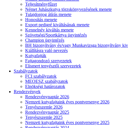
Teljesítményfűzet
Német Juhászkutya törzskönyvezésének menete
Tulajdonjog átírás menete
Honosítás menete
Export pedigré kiváltásának menete
Kennelnév kiváltás menete
Szövetségi/Sportkártya ügyintézés
Champion ügyintézés
BH bizonyítvány és/vagy Munkavizsga bizonyítvány kiv
Kiállításra való nevezés
Kutyafajták
Fajtagondozó szervezetek
Elismert tenyésztői szervezetek
Szabályzatok
FCI szabályzatok
MEOESZ szabályzatok
Elnökségi határozatok
Rendezvények
Rendezvénynaptár 2026
Nemzeti kutyafajtaink éves pontversenye 2026
Tenyészszemle 2026
Rendezvénynaptár 2025
Tenyészszemle 2025
Nemzeti kutyafajtaink éves pontversenye 2025
Rendezvénynaptár 2024