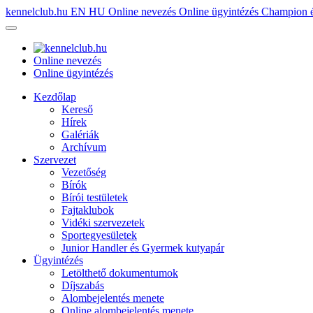
kennelclub.hu
EN
HU
Online nevezés
Online ügyintézés
Champion é
Online nevezés
Online ügyintézés
Kezdőlap
Kereső
Hírek
Galériák
Archívum
Szervezet
Vezetőség
Bírók
Bírói testületek
Fajtaklubok
Vidéki szervezetek
Sportegyesületek
Junior Handler és Gyermek kutyapár
Ügyintézés
Letölthető dokumentumok
Díjszabás
Alombejelentés menete
Online alombejelentés menete