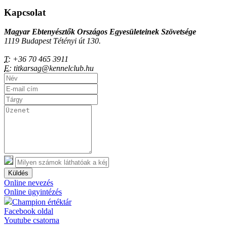
Kapcsolat
Magyar Ebtenyésztők Országos Egyesületeinek Szövetsége
1119 Budapest Tétényi út 130.
T:
+36 70 465 3911
E:
titkarsag@kennelclub.hu
Küldés
Online nevezés
Online ügyintézés
Champion értéktár
Facebook oldal
Youtube csatorna