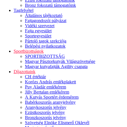
Ezüst fokozatú támogatóink
Bronz fokozatú támogatóink
Tagfelvétel
Általános tájékoztató
Fajtagondozói pályázat
Vidéki szervezet
Fajta egyesület
Sportegyesület
Pártoló tagok szekciója
Belépési nyilatkozatok
Sportbizottságok
SPORTBIZOTTSÁG
Magyar Pásztorkutyák Világszövetsége
Magyar kutyafajták Agility csapata
Díjazottaink
CH értéktár
Korózs András emlékplakett
Puy Aladár emlékérem
Jilly Bertalan emlékérem
A Kutyás Sportért érdemérem
Babérkoszorús aranyjelvény
Aranykoszorús jelvény
Ezüstkoszorús jelvény
Bronzkoszorús jelvény
Szövetség Elnöke Elismerő Oklevél