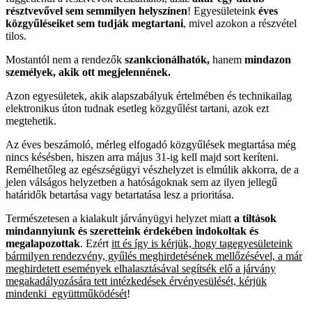
résztvevővel sem semmilyen helyszínen
! Egyesületeink
éves
közgyűléseiket sem tudják megtartani
, mivel azokon a részvétel
tilos.
Mostantól nem a rendezők
szankcionálhatók,
hanem
mindazon
személyek, akik ott megjelennének.
Azon egyesületek, akik alapszabályuk értelmében és technikailag
elektronikus úton tudnak esetleg közgyűlést tartani, azok ezt
megtehetik.
Az éves beszámoló, mérleg elfogadó közgyűlések megtartása még
nincs késésben, hiszen arra május 31-ig kell majd sort keríteni.
Remélhetőleg az egészségügyi vészhelyzet is elmúlik akkorra, de a
jelen válságos helyzetben a hatóságoknak sem az ilyen jellegű
határidők betartása vagy betartatása lesz a prioritása.
Természetesen a kialakult járványügyi helyzet miatt
a tiltások
mindannyiunk és szeretteink érdekében indokoltak és
megalapozottak
. Ezért
itt és így is kérjük, hogy tagegyesületeink
bármilyen rendezvény, gyűlés meghirdetésének mellőzésével, a már
meghirdetett események elhalasztásával segítsék elő a járvány
megakadályozására tett intézkedések érvényesülését, kérjük
mindenki együttműködését
!