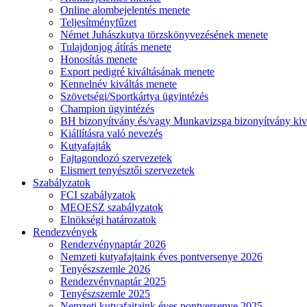
Online alombejelentés menete
Teljesítményfűzet
Német Juhászkutya törzskönyvezésének menete
Tulajdonjog átírás menete
Honosítás menete
Export pedigré kiváltásának menete
Kennelnév kiváltás menete
Szövetségi/Sportkártya ügyintézés
Champion ügyintézés
BH bizonyítvány és/vagy Munkavizsga bizonyítvány kiv
Kiállításra való nevezés
Kutyafajták
Fajtagondozó szervezetek
Elismert tenyésztői szervezetek
Szabályzatok
FCI szabályzatok
MEOESZ szabályzatok
Elnökségi határozatok
Rendezvények
Rendezvénynaptár 2026
Nemzeti kutyafajtaink éves pontversenye 2026
Tenyészszemle 2026
Rendezvénynaptár 2025
Tenyészszemle 2025
Nemzeti kutyafajtaink éves pontversenye 2025