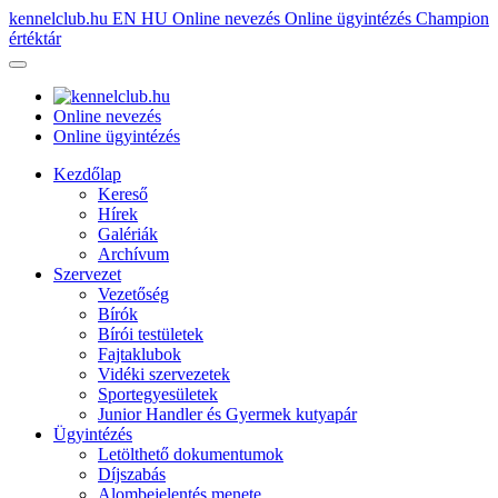
kennelclub.hu
EN
HU
Online nevezés
Online ügyintézés
Champion
értéktár
Online nevezés
Online ügyintézés
Kezdőlap
Kereső
Hírek
Galériák
Archívum
Szervezet
Vezetőség
Bírók
Bírói testületek
Fajtaklubok
Vidéki szervezetek
Sportegyesületek
Junior Handler és Gyermek kutyapár
Ügyintézés
Letölthető dokumentumok
Díjszabás
Alombejelentés menete