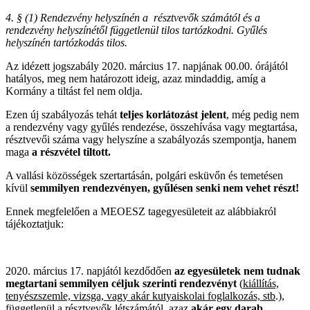
4. § (1) Rendezvény helyszínén a résztvevők számától és a
rendezvény helyszínétől függetlenül tilos tartózkodni. Gyűlés
helyszínén tartózkodás tilos.
Az idézett jogszabály 2020. március 17. napjának 00.00. órájától
hatályos, meg nem határozott ideig, azaz mindaddig, amíg a
Kormány a tiltást fel nem oldja.
Ezen új szabályozás tehát
teljes korlátozást jelent
, még pedig nem
a rendezvény vagy gyűlés rendezése, összehívása vagy megtartása,
résztvevői száma vagy helyszíne a szabályozás szempontja, hanem
maga
a részvétel tiltott.
A vallási közösségek szertartásán, polgári esküvőn és temetésen
kívül
semmilyen rendezvényen, gyűlésen senki nem vehet részt!
Ennek megfelelően a MEOESZ tagegyesületeit az alábbiakról
tájékoztatjuk:
2020. március 17. napjától kezdődően
az egyesületek nem tudnak
megtartani semmilyen céljuk szerinti rendezvényt
(
kiállítás,
tenyészszemle, vizsga, vagy akár kutyaiskolai foglalkozás, stb
.),
függetlenül a résztvevők létszámától, azaz
akár egy darab