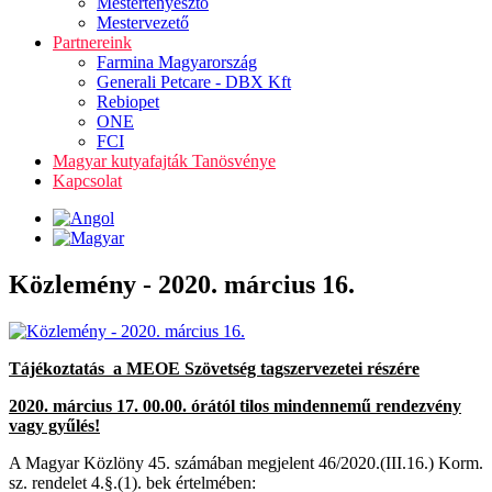
Mestertenyésztő
Mestervezető
Partnereink
Farmina Magyarország
Generali Petcare - DBX Kft
Rebiopet
ONE
FCI
Magyar kutyafajták Tanösvénye
Kapcsolat
Közlemény - 2020. március 16.
Tájékoztatás a MEOE Szövetség tagszervezetei részére
2020. március 17. 00.00. órától tilos mindennemű rendezvény
vagy gyűlés!
A Magyar Közlöny 45. számában megjelent 46/2020.(III.16.) Korm.
sz. rendelet 4.§.(1). bek értelmében: