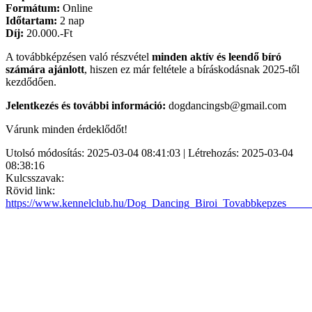
Formátum:
Online
Időtartam:
2 nap
Díj:
20.000.-Ft
A továbbképzésen való részvétel
minden aktív és leendő bíró
számára ajánlott
, hiszen ez már feltétele a bíráskodásnak 2025-től
kezdődően.
Jelentkezés és további információ:
dogdancingsb@gmail.com
Várunk minden érdeklődőt!
Utolsó módosítás: 2025-03-04 08:41:03 | Létrehozás: 2025-03-04
08:38:16
Kulcsszavak:
Rövid link:
https://www.kennelclub.hu/Dog_Dancing_Biroi_Tovabbkepzes___