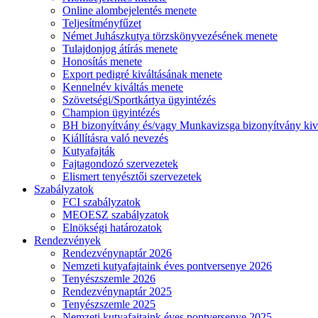
Online alombejelentés menete
Teljesítményfűzet
Német Juhászkutya törzskönyvezésének menete
Tulajdonjog átírás menete
Honosítás menete
Export pedigré kiváltásának menete
Kennelnév kiváltás menete
Szövetségi/Sportkártya ügyintézés
Champion ügyintézés
BH bizonyítvány és/vagy Munkavizsga bizonyítvány kiv
Kiállításra való nevezés
Kutyafajták
Fajtagondozó szervezetek
Elismert tenyésztői szervezetek
Szabályzatok
FCI szabályzatok
MEOESZ szabályzatok
Elnökségi határozatok
Rendezvények
Rendezvénynaptár 2026
Nemzeti kutyafajtaink éves pontversenye 2026
Tenyészszemle 2026
Rendezvénynaptár 2025
Tenyészszemle 2025
Nemzeti kutyafajtaink éves pontversenye 2025