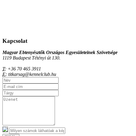
Kapcsolat
Magyar Ebtenyésztők Országos Egyesületeinek Szövetsége
1119 Budapest Tétényi út 130.
T:
+36 70 465 3911
E:
titkarsag@kennelclub.hu