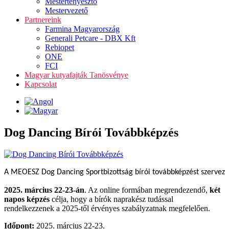
Mestertenyésztő
Mestervezető
Partnereink
Farmina Magyarország
Generali Petcare - DBX Kft
Rebiopet
ONE
FCI
Magyar kutyafajták Tanösvénye
Kapcsolat
Dog Dancing Bírói Továbbképzés
A MEOESZ Dog Dancing Sportbizottság bírói továbbképzést szervez
2025. március 22-23-án
. Az online formában megrendezendő,
két
napos képzés
célja, hogy a bírók naprakész tudással
rendelkezzenek a 2025-től érvényes szabályzatnak megfelelően.
Időpont:
2025. március 22-23.