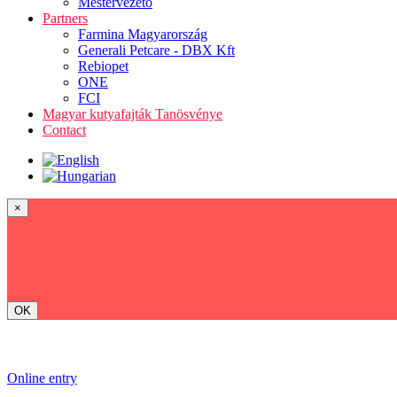
Mestervezető
Partners
Farmina Magyarország
Generali Petcare - DBX Kft
Rebiopet
ONE
FCI
Magyar kutyafajták Tanösvénye
Contact
×
OK
Online entry