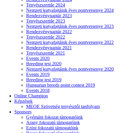
Tenyészszemle 2024
Nemzeti kutyafajtáink éves pontversenye 2024
Rendezvénynaptár 2023
Tenyészszemle 2023
Nemzeti kutyafajtáink éves pontversenye 2023
Rendezvénynaptár 2022
Tenyészszemle 2022
Nemzeti kutyafajtáink éves pontversenye 2022
Rendezvénynaptár 2021
Tenyészszemle 2021
Events 2020
Breeding test 2020
Nemzeti kutyafajtáink éves pontversenye 2020
Events 2019
Breeding test 2019
Hungarian breeds point contest 2019
Events 2018
Online Champion
Képzések
MEOE Szövetség tenyésztői tanfolyam
Sponsors
Gyémánt fokozat támogatóink
Arany fokozatú támogatóink
Ezüst fokozatú támogatóink