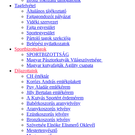
Bronz fokozatú támogatóink
Tagfelvétel
Általános tájékoztató
Fajtagondozói pályázat
Vidéki szervezet
Fajta egyesület
Sportegyesület
Pártoló tagok szekciója
Belépési nyilatkozatok
Sportbizottságok
SPORTBIZOTTSÁG
Magyar Pásztorkutyák Világszövetsége
Magyar kutyafajták Agility csapata
Díjazottaink
CH értéktár
Korózs András emlékplakett
Puy Aladár emlékérem
Jilly Bertalan emlékérem
A Kutyás Sportért érdemérem
Babérkoszorús aranyjelvény
Aranykoszorús jelvény
Ezüstkoszorús jelvény
Bronzkoszorús jelvény
Szövetség Elnöke Elismerő Oklevél
Mestertenyésztő