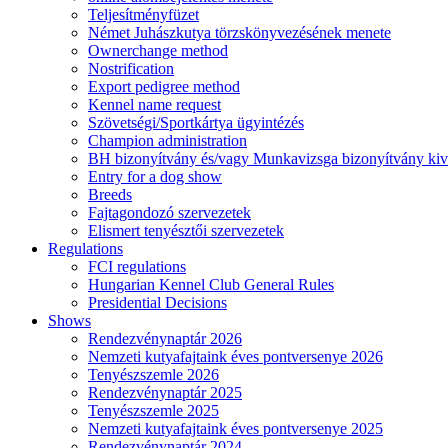
Teljesítményfüzet
Német Juhászkutya törzskönyvezésének menete
Ownerchange method
Nostrification
Export pedigree method
Kennel name request
Szövetségi/Sportkártya ügyintézés
Champion administration
BH bizonyítvány és/vagy Munkavizsga bizonyítvány kiv
Entry for a dog show
Breeds
Fajtagondozó szervezetek
Elismert tenyésztői szervezetek
Regulations
FCI regulations
Hungarian Kennel Club General Rules
Presidential Decisions
Shows
Rendezvénynaptár 2026
Nemzeti kutyafajtaink éves pontversenye 2026
Tenyészszemle 2026
Rendezvénynaptár 2025
Tenyészszemle 2025
Nemzeti kutyafajtaink éves pontversenye 2025
Rendezvénynaptár 2024