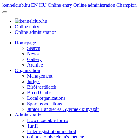
kennelclub.hu
EN
HU
Online entry
Online administration
Champion é
Online entry
Online administration
Homepage
Search
News
Gallery
Archive
Organization
Management
Judges
Bírói testületek
Breed Clubs
Local organizations
Sport associations
Junior Handler és Gyermek kutyapár
Administration
Downloadable forms
Tariff
Litter registration method
online alombejelentés menete