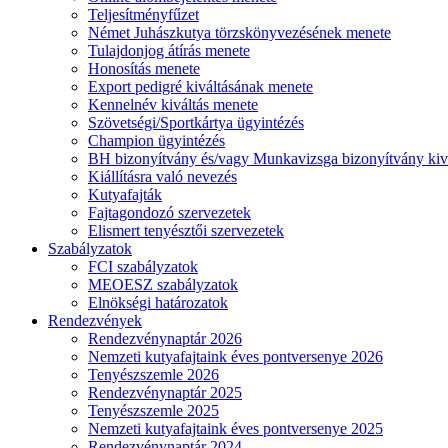
Teljesítményfűzet
Német Juhászkutya törzskönyvezésének menete
Tulajdonjog átírás menete
Honosítás menete
Export pedigré kiváltásának menete
Kennelnév kiváltás menete
Szövetségi/Sportkártya ügyintézés
Champion ügyintézés
BH bizonyítvány és/vagy Munkavizsga bizonyítvány kiv
Kiállításra való nevezés
Kutyafajták
Fajtagondozó szervezetek
Elismert tenyésztői szervezetek
Szabályzatok
FCI szabályzatok
MEOESZ szabályzatok
Elnökségi határozatok
Rendezvények
Rendezvénynaptár 2026
Nemzeti kutyafajtaink éves pontversenye 2026
Tenyészszemle 2026
Rendezvénynaptár 2025
Tenyészszemle 2025
Nemzeti kutyafajtaink éves pontversenye 2025
Rendezvénynaptár 2024