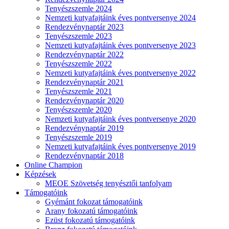
Tenyészszemle 2024
Nemzeti kutyafajtáink éves pontversenye 2024
Rendezvénynaptár 2023
Tenyészszemle 2023
Nemzeti kutyafajtáink éves pontversenye 2023
Rendezvénynaptár 2022
Tenyészszemle 2022
Nemzeti kutyafajtáink éves pontversenye 2022
Rendezvénynaptár 2021
Tenyészszemle 2021
Rendezvénynaptár 2020
Tenyészszemle 2020
Nemzeti kutyafajtáink éves pontversenye 2020
Rendezvénynaptár 2019
Tenyészszemle 2019
Nemzeti kutyafajtáink éves pontversenye 2019
Rendezvénynaptár 2018
Online Champion
Képzések
MEOE Szövetség tenyésztői tanfolyam
Támogatóink
Gyémánt fokozat támogatóink
Arany fokozatú támogatóink
Ezüst fokozatú támogatóink