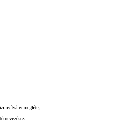
izonyítvány megléte,
ló nevezésre.