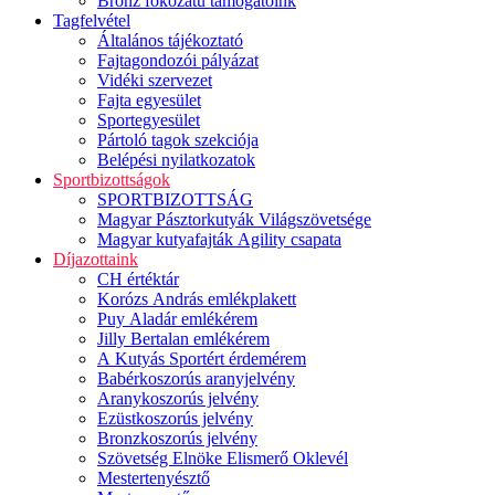
Bronz fokozatú támogatóink
Tagfelvétel
Általános tájékoztató
Fajtagondozói pályázat
Vidéki szervezet
Fajta egyesület
Sportegyesület
Pártoló tagok szekciója
Belépési nyilatkozatok
Sportbizottságok
SPORTBIZOTTSÁG
Magyar Pásztorkutyák Világszövetsége
Magyar kutyafajták Agility csapata
Díjazottaink
CH értéktár
Korózs András emlékplakett
Puy Aladár emlékérem
Jilly Bertalan emlékérem
A Kutyás Sportért érdemérem
Babérkoszorús aranyjelvény
Aranykoszorús jelvény
Ezüstkoszorús jelvény
Bronzkoszorús jelvény
Szövetség Elnöke Elismerő Oklevél
Mestertenyésztő