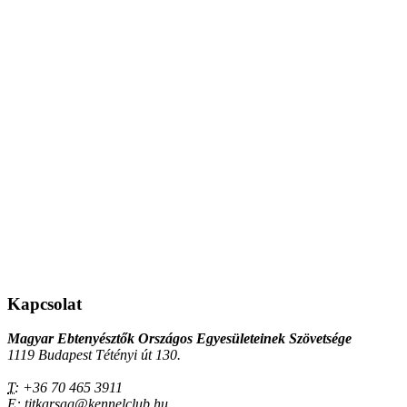
Kapcsolat
Magyar Ebtenyésztők Országos Egyesületeinek Szövetsége
1119 Budapest Tétényi út 130.
T:
+36 70 465 3911
E:
titkarsag@kennelclub.hu