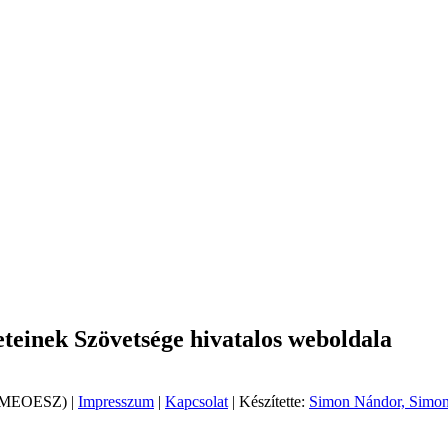
einek Szövetsége hivatalos weboldala
 (MEOESZ) |
Impresszum
|
Kapcsolat
| Készítette:
Simon Nándor, Simon