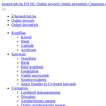
kennelclub.hu
EN
HU
Online nevezés
Online ügyintézés
Champion é
Online nevezés
Online ügyintézés
Kezdőlap
Kereső
Hírek
Galériák
Archívum
Szervezet
Vezetőség
Bírók
Bírói testületek
Fajtaklubok
Vidéki szervezetek
Sportegyesületek
Junior Handler és Gyermek kutyapár
Ügyintézés
Letölthető dokumentumok
Díjszabás
Alombejelentés menete
Online alombejelentés menete