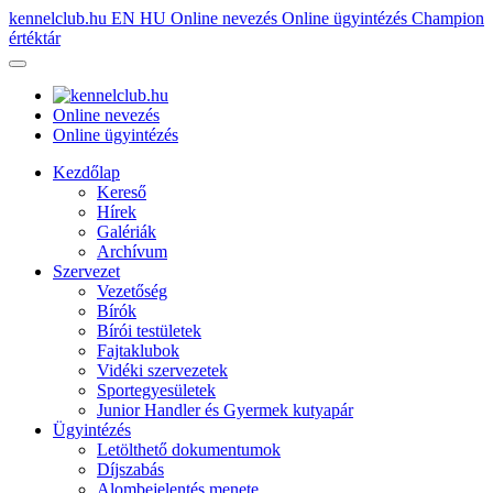
kennelclub.hu
EN
HU
Online nevezés
Online ügyintézés
Champion
értéktár
Online nevezés
Online ügyintézés
Kezdőlap
Kereső
Hírek
Galériák
Archívum
Szervezet
Vezetőség
Bírók
Bírói testületek
Fajtaklubok
Vidéki szervezetek
Sportegyesületek
Junior Handler és Gyermek kutyapár
Ügyintézés
Letölthető dokumentumok
Díjszabás
Alombejelentés menete