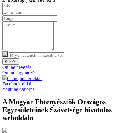
E:
titkarsag@kennelclub.hu
Küldés
Online nevezés
Online ügyintézés
Champion értéktár
Facebook oldal
Youtube csatorna
A Magyar Ebtenyésztők Országos
Egyesületeinek Szövetsége hivatalos
weboldala