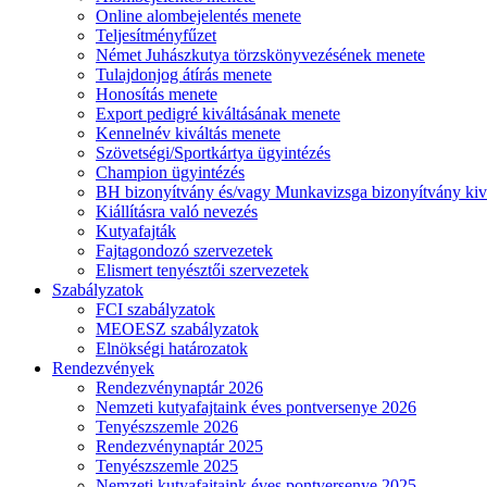
Online alombejelentés menete
Teljesítményfűzet
Német Juhászkutya törzskönyvezésének menete
Tulajdonjog átírás menete
Honosítás menete
Export pedigré kiváltásának menete
Kennelnév kiváltás menete
Szövetségi/Sportkártya ügyintézés
Champion ügyintézés
BH bizonyítvány és/vagy Munkavizsga bizonyítvány kiv
Kiállításra való nevezés
Kutyafajták
Fajtagondozó szervezetek
Elismert tenyésztői szervezetek
Szabályzatok
FCI szabályzatok
MEOESZ szabályzatok
Elnökségi határozatok
Rendezvények
Rendezvénynaptár 2026
Nemzeti kutyafajtaink éves pontversenye 2026
Tenyészszemle 2026
Rendezvénynaptár 2025
Tenyészszemle 2025
Nemzeti kutyafajtaink éves pontversenye 2025