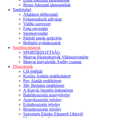
Ezüst fokozatú támogatóink
Bronz fokozatú támogatóink
Tagfelvétel
Általános tájékoztató
Fajtagondozói pályázat
Vidéki szervezet
Fajta egyesület
Sportegyesület
Pártoló tagok szekciója
Belépési nyilatkozatok
Sportbizottságok
SPORTBIZOTTSÁG
Magyar Pásztorkutyák Világszövetsége
Magyar kutyafajták Agility csapata
Díjazottaink
CH értéktár
Korózs András emlékplakett
Puy Aladár emlékérem
Jilly Bertalan emlékérem
A Kutyás Sportért érdemérem
Babérkoszorús aranyjelvény
Aranykoszorús jelvény
Ezüstkoszorús jelvény
Bronzkoszorús jelvény
Szövetség Elnöke Elismerő Oklevél