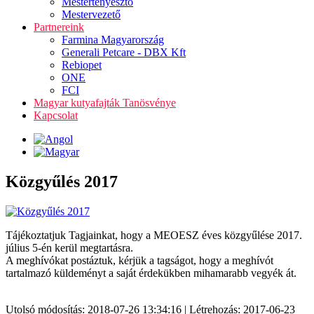
Mestertenyésztő
Mestervezető
Partnereink
Farmina Magyarország
Generali Petcare - DBX Kft
Rebiopet
ONE
FCI
Magyar kutyafajták Tanösvénye
Kapcsolat
Közgyűlés 2017
Tájékoztatjuk Tagjainkat, hogy a MEOESZ éves közgyűlése 2017.
július 5-én kerül megtartásra.
A meghívókat postáztuk, kérjük a tagságot, hogy a meghívót
tartalmazó küldeményt a saját érdekükben mihamarabb vegyék át.
Utolsó módosítás: 2018-07-26 13:34:16 | Létrehozás: 2017-06-23