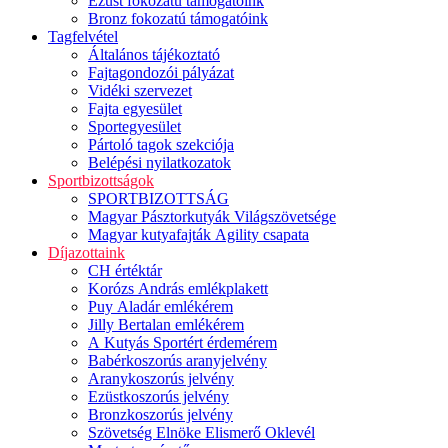
Ezüst fokozatú támogatóink
Bronz fokozatú támogatóink
Tagfelvétel
Általános tájékoztató
Fajtagondozói pályázat
Vidéki szervezet
Fajta egyesület
Sportegyesület
Pártoló tagok szekciója
Belépési nyilatkozatok
Sportbizottságok
SPORTBIZOTTSÁG
Magyar Pásztorkutyák Világszövetsége
Magyar kutyafajták Agility csapata
Díjazottaink
CH értéktár
Korózs András emlékplakett
Puy Aladár emlékérem
Jilly Bertalan emlékérem
A Kutyás Sportért érdemérem
Babérkoszorús aranyjelvény
Aranykoszorús jelvény
Ezüstkoszorús jelvény
Bronzkoszorús jelvény
Szövetség Elnöke Elismerő Oklevél