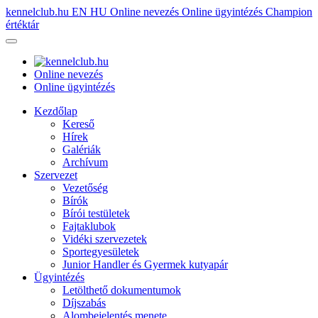
kennelclub.hu
EN
HU
Online nevezés
Online ügyintézés
Champion
értéktár
Online nevezés
Online ügyintézés
Kezdőlap
Kereső
Hírek
Galériák
Archívum
Szervezet
Vezetőség
Bírók
Bírói testületek
Fajtaklubok
Vidéki szervezetek
Sportegyesületek
Junior Handler és Gyermek kutyapár
Ügyintézés
Letölthető dokumentumok
Díjszabás
Alombejelentés menete