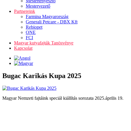
Mestertenyésztő
Mestervezető
Partnereink
Farmina Magyarország
Generali Petcare - DBX Kft
Rebiopet
ONE
FCI
Magyar kutyafajták Tanösvénye
Kapcsolat
Bugac Karikás Kupa 2025
Magyar Nemzeti fajtáink speciál kiállítás sorozata 2025.április 19.