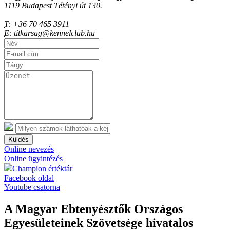
1119 Budapest Tétényi út 130.
T:
+36 70 465 3911
E:
titkarsag@kennelclub.hu
Küldés
Online nevezés
Online ügyintézés
Champion értéktár
Facebook oldal
Youtube csatorna
A Magyar Ebtenyésztők Országos
Egyesületeinek Szövetsége hivatalos