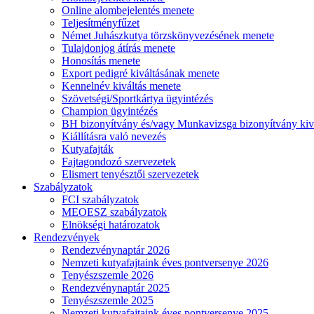
Online alombejelentés menete
Teljesítményfűzet
Német Juhászkutya törzskönyvezésének menete
Tulajdonjog átírás menete
Honosítás menete
Export pedigré kiváltásának menete
Kennelnév kiváltás menete
Szövetségi/Sportkártya ügyintézés
Champion ügyintézés
BH bizonyítvány és/vagy Munkavizsga bizonyítvány kiv
Kiállításra való nevezés
Kutyafajták
Fajtagondozó szervezetek
Elismert tenyésztői szervezetek
Szabályzatok
FCI szabályzatok
MEOESZ szabályzatok
Elnökségi határozatok
Rendezvények
Rendezvénynaptár 2026
Nemzeti kutyafajtaink éves pontversenye 2026
Tenyészszemle 2026
Rendezvénynaptár 2025
Tenyészszemle 2025
Nemzeti kutyafajtaink éves pontversenye 2025