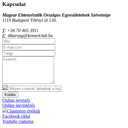
Kapcsolat
Magyar Ebtenyésztők Országos Egyesületeinek Szövetsége
1119 Budapest Tétényi út 130.
T:
+36 70 465 3911
E:
titkarsag@kennelclub.hu
Küldés
Online nevezés
Online ügyintézés
Champion értéktár
Facebook oldal
Youtube csatorna