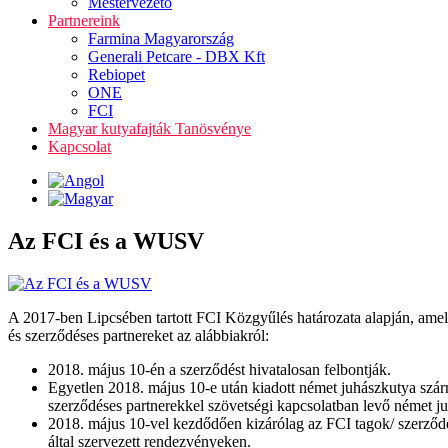
Mestervezető
Partnereink
Farmina Magyarország
Generali Petcare - DBX Kft
Rebiopet
ONE
FCI
Magyar kutyafajták Tanösvénye
Kapcsolat
Az FCI és a WUSV
A 2017-ben Lipcsében tartott FCI Közgyűlés határozata alapján, amely 
és szerződéses partnereket az alábbiakról:
2018. május 10-én a szerződést hivatalosan felbontják.
Egyetlen 2018. május 10-e után kiadott német juhászkutya szá
szerződéses partnerekkel szövetségi kapcsolatban levő német j
2018. május 10-vel kezdődően kizárólag az FCI tagok/ szerződése
által szervezett rendezvényeken.