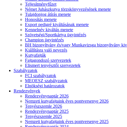
Teljesítményfűzet
Német Juhászkutya törzskönyvezésének menete
Tulajdonjog átírás menete
Honosítás menete
Export pedigré kiváltásának menete
Kennelnév kiváltás menete
Szövetségi/Sportkártya ügyintézés
Champion ügyintézés
BH bizonyítvány és/vagy Munkavizsga bizonyítvány kiv
Kiállításra való nevezés
Kutyafajták
Fajtagondozó szervezetek
Elismert tenyésztői szervezetek
Szabályzatok
FCI szabályzatok
MEOESZ szabályzatok
Elnökségi határozatok
Rendezvények
Rendezvénynaptár 2026
Nemzeti kutyafajtaink éves pontversenye 2026
Tenyészszemle 2026
Rendezvénynaptár 2025
Tenyészszemle 2025
Nemzeti kutyafajtaink éves pontversenye 2025
Rendezvénynaptár 2024