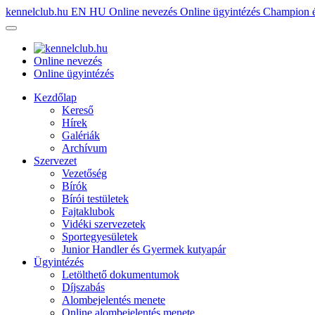
kennelclub.hu
EN
HU
Online nevezés
Online ügyintézés
Champion é
Online nevezés
Online ügyintézés
Kezdőlap
Kereső
Hírek
Galériák
Archívum
Szervezet
Vezetőség
Bírók
Bírói testületek
Fajtaklubok
Vidéki szervezetek
Sportegyesületek
Junior Handler és Gyermek kutyapár
Ügyintézés
Letölthető dokumentumok
Díjszabás
Alombejelentés menete
Online alombejelentés menete