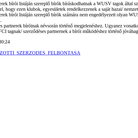
ek bírói listáján szereplő bírók bíráskodhatnak a WUSV tagok által sz
tel, hogy ezen klubok, egyesületek rendelkezzenek a saját hazai/ nemzet
rek bírói listáján szereplő bírók számára nem engedélyezett olyan WU
.
partnerek bíróinak névsorán történő megjelenéshez. Ugyanez vonatkozi
FCI tagnak/ szerződéses partnernek a bírói működéshez történő jóváhag
30:24
V_KOZOTTI_SZERZODES_FELBONTASA