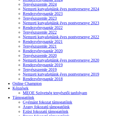
Tenyészszemle 2024
Nemzeti kutyafajtáink éves pontversenye 2024
Rendezvénynaptár 2023
Tenyészszemle 2023
Nemzeti kutyafajtáink éves pontversenye 2023
Rendezvénynaptár 2022
Tenyészszemle 2022
Nemzeti kutyafajtáink éves pontversenye 2022
Rendezvénynaptár 2021
Tenyészszemle 2021
Rendezvénynaptár 2020
Tenyészszemle 2020
Nemzeti kutyafajtáink éves pontversenye 2020
Rendezvénynaptár 2019
Tenyészszemle 2019
Nemzeti kutyafajtáink éves pontversenye 2019
Rendezvénynaptár 2018
Online Champion
Képzések
MEOE Szövetség tenyésztői tanfolyam
Támogatóink
Gyémánt fokozat támogatóink
Arany fokozatú támogatóink
Ezüst fokozatú támogatóink