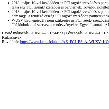
2018. május 10-vel kezdődően az FCI tagok/ szerződéses partner
tagja egy FCI tagnak/ szerződéses partnernek. További előfelté
2018. május 10-vel kezdődően az FCI tagok/ szerződéses partne
nem tagjai a rendező ország FCI tagok/ szerződött partnereknek
WUSV bírói engedély nem szükséges az FCI tagok/ szerződéses 
álló klubok által szervezett rendezvényekre. Egyedül annak az 
Utolsó módosítás: 2018-07-26 13:44:23 | Létrehozás: 2018-04-13 11:
Kulcsszavak:
Rövid link:
https://www.kennelclub.hu/AZ_FCI_ES_A_WUS