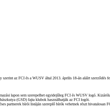
szerint az FCI és a WUSV által 2013. április 18-án aláírt szerződés fel
rmazási lapon sem szerepelhet egyidejűleg FCI és WUSV logó. Kizárólag
uhászkutya (GSD) fajta klubok használhatják az FCI logót.
s partnerek bírói listáján szereplő bírók vehetnek részt hivatalosan FC