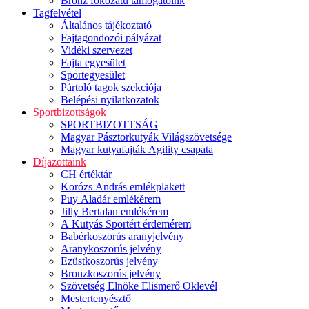
Bronz fokozatú támogatóink
Tagfelvétel
Általános tájékoztató
Fajtagondozói pályázat
Vidéki szervezet
Fajta egyesület
Sportegyesület
Pártoló tagok szekciója
Belépési nyilatkozatok
Sportbizottságok
SPORTBIZOTTSÁG
Magyar Pásztorkutyák Világszövetsége
Magyar kutyafajták Agility csapata
Díjazottaink
CH értéktár
Korózs András emlékplakett
Puy Aladár emlékérem
Jilly Bertalan emlékérem
A Kutyás Sportért érdemérem
Babérkoszorús aranyjelvény
Aranykoszorús jelvény
Ezüstkoszorús jelvény
Bronzkoszorús jelvény
Szövetség Elnöke Elismerő Oklevél
Mestertenyésztő