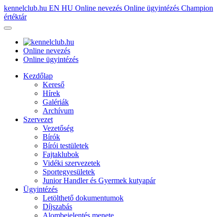
kennelclub.hu
EN
HU
Online nevezés
Online ügyintézés
Champion
értéktár
Online nevezés
Online ügyintézés
Kezdőlap
Kereső
Hírek
Galériák
Archívum
Szervezet
Vezetőség
Bírók
Bírói testületek
Fajtaklubok
Vidéki szervezetek
Sportegyesületek
Junior Handler és Gyermek kutyapár
Ügyintézés
Letölthető dokumentumok
Díjszabás
Alombejelentés menete