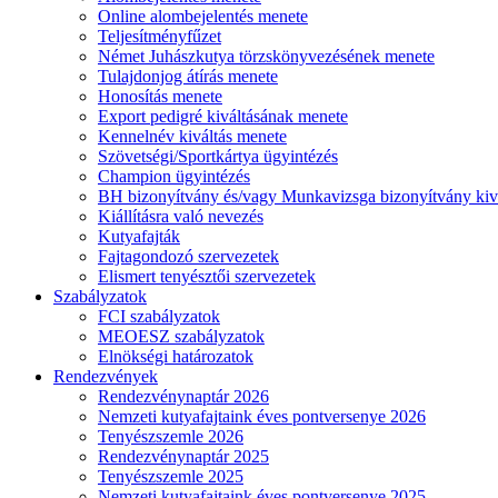
Online alombejelentés menete
Teljesítményfűzet
Német Juhászkutya törzskönyvezésének menete
Tulajdonjog átírás menete
Honosítás menete
Export pedigré kiváltásának menete
Kennelnév kiváltás menete
Szövetségi/Sportkártya ügyintézés
Champion ügyintézés
BH bizonyítvány és/vagy Munkavizsga bizonyítvány kiv
Kiállításra való nevezés
Kutyafajták
Fajtagondozó szervezetek
Elismert tenyésztői szervezetek
Szabályzatok
FCI szabályzatok
MEOESZ szabályzatok
Elnökségi határozatok
Rendezvények
Rendezvénynaptár 2026
Nemzeti kutyafajtaink éves pontversenye 2026
Tenyészszemle 2026
Rendezvénynaptár 2025
Tenyészszemle 2025
Nemzeti kutyafajtaink éves pontversenye 2025