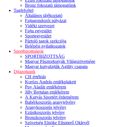
Ezüst fokozatú támogatóink
Bronz fokozatú támogatóink
Tagfelvétel
Általános tájékoztató
Fajtagondozói pályázat
Vidéki szervezet
Fajta egyesület
Sportegyesület
Pártoló tagok szekciója
Belépési nyilatkozatok
Sportbizottságok
SPORTBIZOTTSÁG
Magyar Pásztorkutyák Világszövetsége
Magyar kutyafajták Agility csapata
Díjazottaink
CH értéktár
Korózs András emlékplakett
Puy Aladár emlékérem
Jilly Bertalan emlékérem
A Kutyás Sportért érdemérem
Babérkoszorús aranyjelvény
Aranykoszorús jelvény
Ezüstkoszorús jelvény
Bronzkoszorús jelvény
Szövetség Elnöke Elismerő Oklevél