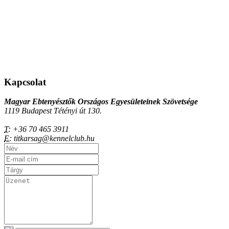
Kapcsolat
Magyar Ebtenyésztők Országos Egyesületeinek Szövetsége
1119 Budapest Tétényi út 130.
T:
+36 70 465 3911
E:
titkarsag@kennelclub.hu