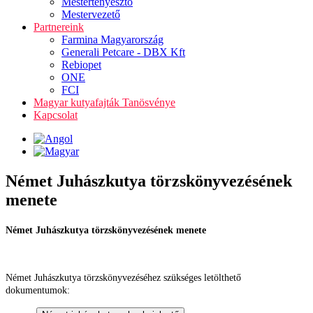
Mestertenyésztő
Mestervezető
Partnereink
Farmina Magyarország
Generali Petcare - DBX Kft
Rebiopet
ONE
FCI
Magyar kutyafajták Tanösvénye
Kapcsolat
Német Juhászkutya törzskönyvezésének
menete
Német Juhászkutya törzskönyvezésének menete
Német Juhászkutya törzskönyvezéséhez szükséges letölthető
dokumentumok: