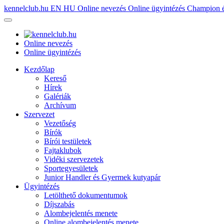
kennelclub.hu
EN
HU
Online nevezés
Online ügyintézés
Champion é
Online nevezés
Online ügyintézés
Kezdőlap
Kereső
Hírek
Galériák
Archívum
Szervezet
Vezetőség
Bírók
Bírói testületek
Fajtaklubok
Vidéki szervezetek
Sportegyesületek
Junior Handler és Gyermek kutyapár
Ügyintézés
Letölthető dokumentumok
Díjszabás
Alombejelentés menete
Online alombejelentés menete