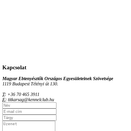
Kapcsolat
Magyar Ebtenyésztők Országos Egyesületeinek Szövetsége
1119 Budapest Tétényi út 130.
T:
+36 70 465 3911
E:
titkarsag@kennelclub.hu