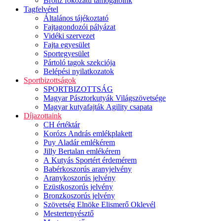
Bronz fokozatú támogatóink
Tagfelvétel
Általános tájékoztató
Fajtagondozói pályázat
Vidéki szervezet
Fajta egyesület
Sportegyesület
Pártoló tagok szekciója
Belépési nyilatkozatok
Sportbizottságok
SPORTBIZOTTSÁG
Magyar Pásztorkutyák Világszövetsége
Magyar kutyafajták Agility csapata
Díjazottaink
CH értéktár
Korózs András emlékplakett
Puy Aladár emlékérem
Jilly Bertalan emlékérem
A Kutyás Sportért érdemérem
Babérkoszorús aranyjelvény
Aranykoszorús jelvény
Ezüstkoszorús jelvény
Bronzkoszorús jelvény
Szövetség Elnöke Elismerő Oklevél
Mestertenyésztő