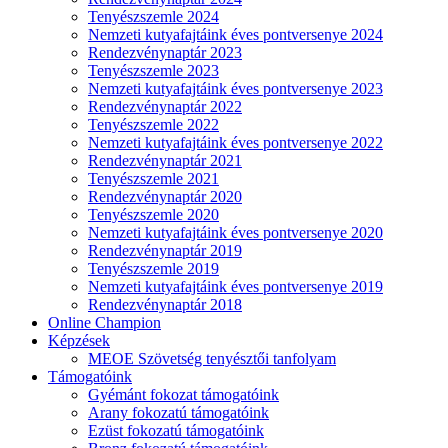
Tenyészszemle 2024
Nemzeti kutyafajtáink éves pontversenye 2024
Rendezvénynaptár 2023
Tenyészszemle 2023
Nemzeti kutyafajtáink éves pontversenye 2023
Rendezvénynaptár 2022
Tenyészszemle 2022
Nemzeti kutyafajtáink éves pontversenye 2022
Rendezvénynaptár 2021
Tenyészszemle 2021
Rendezvénynaptár 2020
Tenyészszemle 2020
Nemzeti kutyafajtáink éves pontversenye 2020
Rendezvénynaptár 2019
Tenyészszemle 2019
Nemzeti kutyafajtáink éves pontversenye 2019
Rendezvénynaptár 2018
Online Champion
Képzések
MEOE Szövetség tenyésztői tanfolyam
Támogatóink
Gyémánt fokozat támogatóink
Arany fokozatú támogatóink
Ezüst fokozatú támogatóink