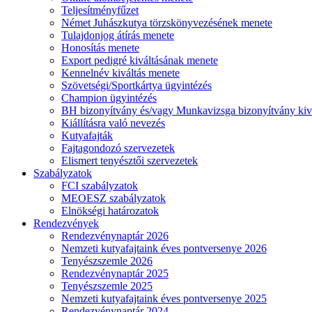
Teljesítményfűzet
Német Juhászkutya törzskönyvezésének menete
Tulajdonjog átírás menete
Honosítás menete
Export pedigré kiváltásának menete
Kennelnév kiváltás menete
Szövetségi/Sportkártya ügyintézés
Champion ügyintézés
BH bizonyítvány és/vagy Munkavizsga bizonyítvány kiv
Kiállításra való nevezés
Kutyafajták
Fajtagondozó szervezetek
Elismert tenyésztői szervezetek
Szabályzatok
FCI szabályzatok
MEOESZ szabályzatok
Elnökségi határozatok
Rendezvények
Rendezvénynaptár 2026
Nemzeti kutyafajtaink éves pontversenye 2026
Tenyészszemle 2026
Rendezvénynaptár 2025
Tenyészszemle 2025
Nemzeti kutyafajtaink éves pontversenye 2025
Rendezvénynaptár 2024