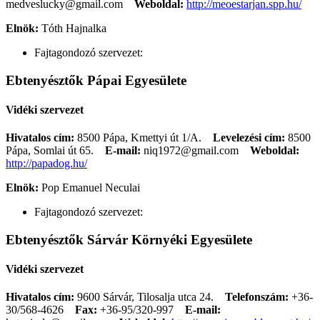
medveslucky@gmail.com
Weboldal:
http://meoestarjan.spp.hu/
Elnök:
Tóth Hajnalka
Fajtagondozó szervezet:
Ebtenyésztők Pápai Egyesülete
Vidéki szervezet
Hivatalos cím:
8500 Pápa, Kmettyi út 1/A.
Levelezési cím:
8500
Pápa, Somlai út 65.
E-mail:
niq1972@gmail.com
Weboldal:
http://papadog.hu/
Elnök:
Pop Emanuel Neculai
Fajtagondozó szervezet:
Ebtenyésztők Sárvár Környéki Egyesülete
Vidéki szervezet
Hivatalos cím:
9600 Sárvár, Tilosalja utca 24.
Telefonszám:
+36-
30/568-4626
Fax:
+36-95/320-997
E-mail: