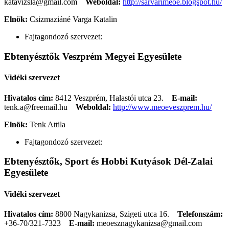
katavizsla@gmail.com
Weboldal:
http://sarvarimeoe.blogspot.hu/
Elnök:
Csizmaziáné Varga Katalin
Fajtagondozó szervezet:
Ebtenyésztők Veszprém Megyei Egyesülete
Vidéki szervezet
Hivatalos cím:
8412 Veszprém, Halastói utca 23.
E-mail:
tenk.a@freemail.hu
Weboldal:
http://www.meoeveszprem.hu/
Elnök:
Tenk Attila
Fajtagondozó szervezet:
Ebtenyésztők, Sport és Hobbi Kutyások Dél-Zalai
Egyesülete
Vidéki szervezet
Hivatalos cím:
8800 Nagykanizsa, Szigeti utca 16.
Telefonszám:
+36-70/321-7323
E-mail:
meoesznagykanizsa@gmail.com