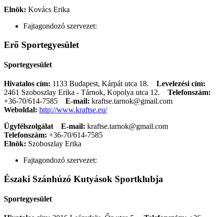
Elnök:
Kovács Erika
Fajtagondozó szervezet:
Erő Sportegyesület
Sportegyesület
Hivatalos cím:
1133 Budapest, Kárpát utca 18.
Levelezési cím:
2461 Szoboszlay Erika - Tárnok, Kopolya utca 12.
Telefonszám:
+36-70/614-7585
E-mail:
kraftse.tarnok@gmail.com
Weboldal:
http://www.kraftse.eu/
Ügyfélszolgálat
E-mail:
kraftse.tarnok@gmail.com
Telefonszám:
+36-70/614-7585
Elnök:
Szoboszlay Erika
Fajtagondozó szervezet:
Északi Szánhúzó Kutyások Sportklubja
Sportegyesület