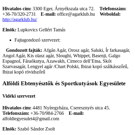
Hivatalos cím:
3300 Eger, Árnyékszala utca 72.
Telefonszám:
+36-70/320-2731
E-mail:
office@agarklub.hu
Weboldal:
http://agarklub.hu/
Elnök:
Lupkovics Gellért Tamás
Fajtagondozó szervezet:
Gondozott fajták:
Afgán Agár, Orosz agár, Saluki, Ír farkasagár,
Angol Agár, Kis olasz agár, Sloughi, Whippet, Basenji, Galgo
Espagnol, Fáraókutya, Azawakh, Cirneco dell’Etna, Skót
Szarvasagár, Lengyel agár /Chart Polski, Ibizai kopó szálkásszőrű,
Ibizai kopó rövidszőrű
Alföldi Ebtenyésztők és Sportkutyások Egyesülete
Vidéki szervezet
Hivatalos cím:
4481 Nyíregyháza, Cseresznyés utca 45.
Telefonszám:
+36-70/984-2766
E-mail:
alfoldiegyesulet4@gmail.com
Elnök:
Szabó Sándor Zsolt