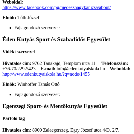
Weboldal:
https://www.facebook.com/pg/meoesznagykanizsa/about/
Elnök:
Tóth József
Fajtagondozó szervezet:
Éden Kutyás Sport és Szabadidős Egyesület
Vidéki szervezet
Hivatalos cím:
9762 Tanakajd, Templom utca 11.
Telefonszám:
+36-70/229-5423
E-mail:
info@edenkutyaiskola.hu
Weboldal:
http://www.edenkutyaiskola.hu/?q=node/1455
Elnök:
Winhoffer Tamás Ottó
Fajtagondozó szervezet:
Egerszegi Sport- és Mentőkutyás Egyesület
Pártoló tag
Hivatalos cím:
8900 Zalaegerszeg, Egry József utca 4/D. 2/7.