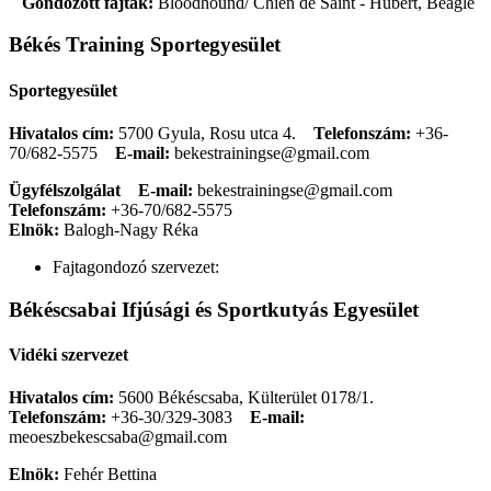
Gondozott fajták:
Bloodhound/ Chien de Saint - Hubert, Beagle
Békés Training Sportegyesület
Sportegyesület
Hivatalos cím:
5700 Gyula, Rosu utca 4.
Telefonszám:
+36-
70/682-5575
E-mail:
bekestrainingse@gmail.com
Ügyfélszolgálat
E-mail:
bekestrainingse@gmail.com
Telefonszám:
+36-70/682-5575
Elnök:
Balogh-Nagy Réka
Fajtagondozó szervezet:
Békéscsabai Ifjúsági és Sportkutyás Egyesület
Vidéki szervezet
Hivatalos cím:
5600 Békéscsaba, Külterület 0178/1.
Telefonszám:
+36-30/329-3083
E-mail:
meoeszbekescsaba@gmail.com
Elnök:
Fehér Bettina