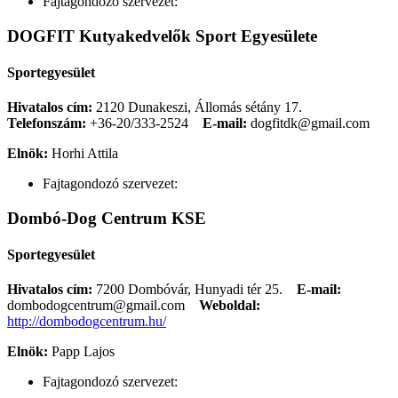
Fajtagondozó szervezet:
DOGFIT Kutyakedvelők Sport Egyesülete
Sportegyesület
Hivatalos cím:
2120 Dunakeszi, Állomás sétány 17.
Telefonszám:
+36-20/333-2524
E-mail:
dogfitdk@gmail.com
Elnök:
Horhi Attila
Fajtagondozó szervezet:
Dombó-Dog Centrum KSE
Sportegyesület
Hivatalos cím:
7200 Dombóvár, Hunyadi tér 25.
E-mail:
dombodogcentrum@gmail.com
Weboldal:
http://dombodogcentrum.hu/
Elnök:
Papp Lajos
Fajtagondozó szervezet: