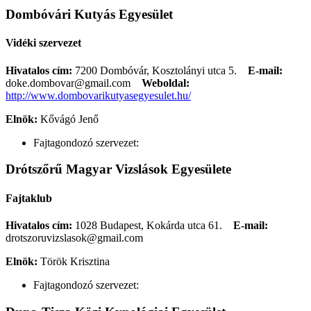
Dombóvári Kutyás Egyesület
Vidéki szervezet
Hivatalos cím:
7200 Dombóvár, Kosztolányi utca 5.
E-mail:
doke.dombovar@gmail.com
Weboldal:
http://www.dombovarikutyasegyesulet.hu/
Elnök:
Kővágó Jenő
Fajtagondozó szervezet:
Drótszőrű Magyar Vizslások Egyesülete
Fajtaklub
Hivatalos cím:
1028 Budapest, Kokárda utca 61.
E-mail:
drotszoruvizslasok@gmail.com
Elnök:
Török Krisztina
Fajtagondozó szervezet: