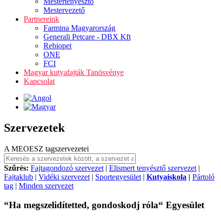
Mestertenyésztő
Mestervezető
Partnereink
Farmina Magyarország
Generali Petcare - DBX Kft
Rebiopet
ONE
FCI
Magyar kutyafajták Tanösvénye
Kapcsolat
Szervezetek
A MEOESZ tagszervezetei
Szűrés:
Fajtagondozó szervezet
|
Elismert tenyésztő szervezet
|
Fajtaklub
|
Vidéki szervezet
|
Sportegyesület
|
Kutyaiskola
|
Pártoló
tag
|
Minden szervezet
“Ha megszelidítetted, gondoskodj róla“ Egyesület