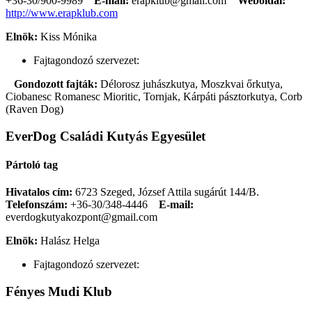
+36-30/900-9989
E-mail:
erapklub@gmail.com
Weboldal:
http://www.erapklub.com
Elnök:
Kiss Mónika
Fajtagondozó szervezet:
Gondozott fajták:
Délorosz juhászkutya, Moszkvai őrkutya,
Ciobanesc Romanesc Mioritic, Tornjak, Kárpáti pásztorkutya, Corb
(Raven Dog)
EverDog Családi Kutyás Egyesület
Pártoló tag
Hivatalos cím:
6723 Szeged, József Attila sugárút 144/B.
Telefonszám:
+36-30/348-4446
E-mail:
everdogkutyakozpont@gmail.com
Elnök:
Halász Helga
Fajtagondozó szervezet:
Fényes Mudi Klub