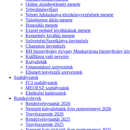
Online alombejelentés menete
Teljesítményfűzet
Német Juhászkutya törzskönyvezésének menete
Tulajdonjog átírás menete
Honosítás menete
Export pedigré kiváltásának menete
Kennelnév kiváltás menete
Szövetségi/Sportkártya ügyintézés
Champion ügyintézés
BH bizonyítvány és/vagy Munkavizsga bizonyítvány kiv
Kiállításra való nevezés
Kutyafajták
Fajtagondozó szervezetek
Elismert tenyésztői szervezetek
Szabályzatok
FCI szabályzatok
MEOESZ szabályzatok
Elnökségi határozatok
Rendezvények
Rendezvénynaptár 2026
Nemzeti kutyafajtaink éves pontversenye 2026
Tenyészszemle 2026
Rendezvénynaptár 2025
Tenyészszemle 2025
Nemzeti kutyafajtaink éves pontversenye 2025