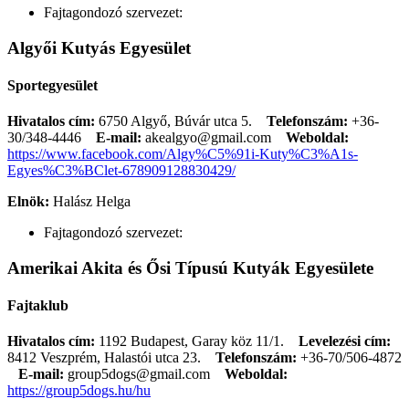
Fajtagondozó szervezet:
Algyői Kutyás Egyesület
Sportegyesület
Hivatalos cím:
6750 Algyő, Búvár utca 5.
Telefonszám:
+36-
30/348-4446
E-mail:
akealgyo@gmail.com
Weboldal:
https://www.facebook.com/Algy%C5%91i-Kuty%C3%A1s-
Egyes%C3%BClet-678909128830429/
Elnök:
Halász Helga
Fajtagondozó szervezet:
Amerikai Akita és Ősi Típusú Kutyák Egyesülete
Fajtaklub
Hivatalos cím:
1192 Budapest, Garay köz 11/1.
Levelezési cím:
8412 Veszprém, Halastói utca 23.
Telefonszám:
+36-70/506-4872
E-mail:
group5dogs@gmail.com
Weboldal:
https://group5dogs.hu/hu