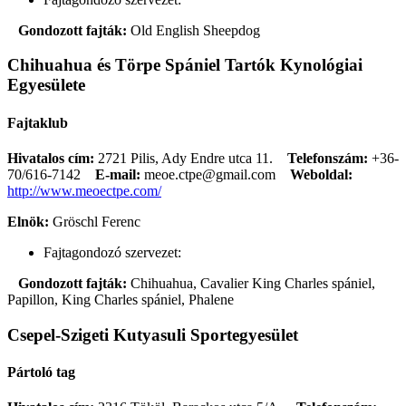
Gondozott fajták:
Old English Sheepdog
Chihuahua és Törpe Spániel Tartók Kynológiai
Egyesülete
Fajtaklub
Hivatalos cím:
2721 Pilis, Ady Endre utca 11.
Telefonszám:
+36-
70/616-7142
E-mail:
meoe.ctpe@gmail.com
Weboldal:
http://www.meoectpe.com/
Elnök:
Gröschl Ferenc
Fajtagondozó szervezet:
Gondozott fajták:
Chihuahua, Cavalier King Charles spániel,
Papillon, King Charles spániel, Phalene
Csepel-Szigeti Kutyasuli Sportegyesület
Pártoló tag