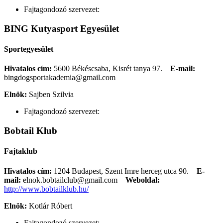
Fajtagondozó szervezet:
BING Kutyasport Egyesület
Sportegyesület
Hivatalos cím:
5600 Békéscsaba, Kisrét tanya 97.
E-mail:
bingdogsportakademia@gmail.com
Elnök:
Sajben Szilvia
Fajtagondozó szervezet:
Bobtail Klub
Fajtaklub
Hivatalos cím:
1204 Budapest, Szent Imre herceg utca 90.
E-
mail:
elnok.bobtailclub@gmail.com
Weboldal:
http://www.bobtailklub.hu/
Elnök:
Kotlár Róbert
Fajtagondozó szervezet: