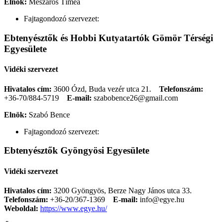
Elnök:
Mészáros Tímea
Fajtagondozó szervezet:
Ebtenyésztők és Hobbi Kutyatartók Gömör Térségi
Egyesülete
Vidéki szervezet
Hivatalos cím:
3600 Ózd, Buda vezér utca 21.
Telefonszám:
+36-70/884-5719
E-mail:
szabobence26@gmail.com
Elnök:
Szabó Bence
Fajtagondozó szervezet:
Ebtenyésztők Gyöngyösi Egyesülete
Vidéki szervezet
Hivatalos cím:
3200 Gyöngyös, Berze Nagy János utca 33.
Telefonszám:
+36-20/367-1369
E-mail:
info@egye.hu
Weboldal:
https://www.egye.hu/