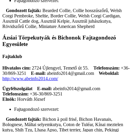
Fajtagondozó szervezet:
Gondozott fajták:
Bearded Collie, Collie hosszúszőrű, Welsh
Corgi Pembroke, Sheltie, Border Collie, Welsh Corgi Cardigan,
Ausztrál Cattle dog, Ausztrál Kelpie, Ausztrál juhászkutya,
Rövidszőrű Collie, Miniature American Shepherd
Ázsiai Törpekutyák és Bichonok Fajtagondozó
Egyesülete
Fajtaklub
Hivatalos cím:
2724 Újlengyel, Temető út 55.
Telefonszám:
+36-
30/869-3251
E-mail:
abeinfo2014@gmail.com
Weboldal:
http://www.abeinfo2014.com/
Ügyfélszolgálat
E-mail:
abeinfo2014@gmail.com
Telefonszám:
+36-30/869-3251
Elnök:
Horváth József
Fajtagondozó szervezet:
Gondozott fajták:
Bichon à poil frisé, Bichon Havanais,
Bolognese, Máltai selyemkutya, Coton de Tuléar, Kínai meztelen
kutya, Shih Tzu, Lhasa Apso, Tibet terrier, Japan chin, Pekingi