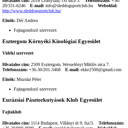
Hivatalos cím:
2016 Leányfalu, Őz utca 5.
Telefonszám:
+36-
20/331-6246
E-mail:
info@sleddogsportclub.hu
Weboldal:
http://www.sleddogsportclub.hu/
Elnök:
Dér Andrea
Fajtagondozó szervezet:
Esztergom Környéki Kinológiai Egyesület
Vidéki szervezet
Hivatalos cím:
2509 Esztergom, Wesselényi Miklós utca 7.
Telefonszám:
+36-30/201-3468
E-mail:
ekke2500@gmail.com
Elnök:
Muzslai Péter
Fajtagondozó szervezet:
Eurázsiai Pásztorkutyások Klub Egyesület
Fajtaklub
Hivatalos cím:
1114 Budapest, Villányi út 9. fsz/3.
Telefonszám: