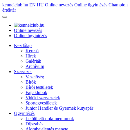
kennelclub.hu
EN
HU
Online nevezés
Online ügyintézés
Champion
értéktár
Online nevezés
Online ügyintézés
Kezdőlap
Kereső
Hírek
Galériák
Archívum
Szervezet
Vezetőség
Bírók
Bírói testületek
Fajtaklubok
Vidéki szervezetek
Sportegyesületek
Junior Handler és Gyermek kutyapár
Ügyintézés
Letölthető dokumentumok
Díjszabás
Alombejelentés menete