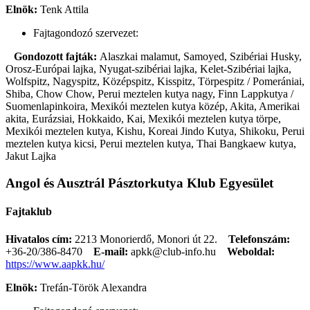
Elnök:
Tenk Attila
Fajtagondozó szervezet:
Gondozott fajták:
Alaszkai malamut, Samoyed, Szibériai Husky,
Orosz-Európai lajka, Nyugat-szibériai lajka, Kelet-Szibériai lajka,
Wolfspitz, Nagyspitz, Középspitz, Kisspitz, Törpespitz / Pomerániai,
Shiba, Chow Chow, Perui meztelen kutya nagy, Finn Lappkutya /
Suomenlapinkoira, Mexikói meztelen kutya közép, Akita, Amerikai
akita, Eurázsiai, Hokkaido, Kai, Mexikói meztelen kutya törpe,
Mexikói meztelen kutya, Kishu, Koreai Jindo Kutya, Shikoku, Perui
meztelen kutya kicsi, Perui meztelen kutya, Thai Bangkaew kutya,
Jakut Lajka
Angol és Ausztrál Pásztorkutya Klub Egyesület
Fajtaklub
Hivatalos cím:
2213 Monorierdő, Monori út 22.
Telefonszám:
+36-20/386-8470
E-mail:
apkk@club-info.hu
Weboldal:
https://www.aapkk.hu/
Elnök:
Trefán-Török Alexandra