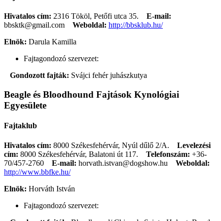
Hivatalos cím:
2316 Tököl, Petőfi utca 35.
E-mail:
bbsktk@gmail.com
Weboldal:
http://bbsklub.hu/
Elnök:
Darula Kamilla
Fajtagondozó szervezet:
Gondozott fajták:
Svájci fehér juhászkutya
Beagle és Bloodhound Fajtások Kynológiai
Egyesülete
Fajtaklub
Hivatalos cím:
8000 Székesfehérvár, Nyúl dűlő 2/A.
Levelezési
cím:
8000 Székesfehérvár, Balatoni út 117.
Telefonszám:
+36-
70/457-2760
E-mail:
horvath.istvan@dogshow.hu
Weboldal:
http://www.bbfke.hu/
Elnök:
Horváth István
Fajtagondozó szervezet: