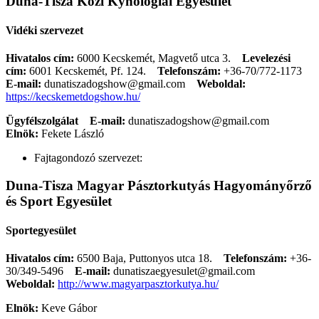
Duna-Tisza Közi Kynológiai Egyesület
Vidéki szervezet
Hivatalos cím:
6000 Kecskemét, Magvető utca 3.
Levelezési
cím:
6001 Kecskemét, Pf. 124.
Telefonszám:
+36-70/772-1173
E-mail:
dunatiszadogshow@gmail.com
Weboldal:
https://kecskemetdogshow.hu/
Ügyfélszolgálat
E-mail:
dunatiszadogshow@gmail.com
Elnök:
Fekete László
Fajtagondozó szervezet:
Duna-Tisza Magyar Pásztorkutyás Hagyományőrző
és Sport Egyesület
Sportegyesület
Hivatalos cím:
6500 Baja, Puttonyos utca 18.
Telefonszám:
+36-
30/349-5496
E-mail:
dunatiszaegyesulet@gmail.com
Weboldal:
http://www.magyarpasztorkutya.hu/
Elnök:
Keve Gábor