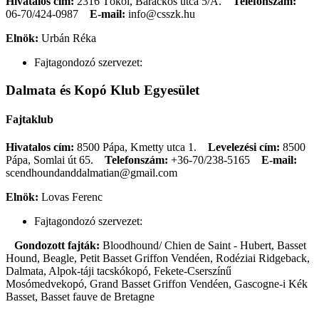
Hivatalos cím:
2316 Tököl, Barackos utca 5/A.
Telefonszám:
06-70/424-0987
E-mail:
info@csszk.hu
Elnök:
Urbán Réka
Fajtagondozó szervezet:
Dalmata és Kopó Klub Egyesület
Fajtaklub
Hivatalos cím:
8500 Pápa, Kmetty utca 1.
Levelezési cím:
8500
Pápa, Somlai út 65.
Telefonszám:
+36-70/238-5165
E-mail:
scendhoundanddalmatian@gmail.com
Elnök:
Lovas Ferenc
Fajtagondozó szervezet:
Gondozott fajták:
Bloodhound/ Chien de Saint - Hubert, Basset
Hound, Beagle, Petit Basset Griffon Vendéen, Rodéziai Ridgeback,
Dalmata, Alpok-táji tacskókopó, Fekete-Cserszínű
Mosómedvekopó, Grand Basset Griffon Vendéen, Gascogne-i Kék
Basset, Basset fauve de Bretagne