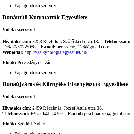
Fajtagondozó szervezet:
Dunántúli Kutyatartók Egyesülete
Vidéki szervezet
Hivatalos cím:
8253 Révfülöp, Szőlőskert utca 13.
Telefonszám:
+36-30/502-5058
E-mail:
pereszlenyi126@gmail.com
Weboldal:
http://vasikynologiaiegyesulet.hu/
Elnök:
Pereszlényi István
Fajtagondozó szervezet:
Dunaújváros és Környéke Ebtenyésztők Egyesülete
Vidéki szervezet
Hivatalos cím:
2459 Rácalmás, József Attila utca 36.
Telefonszám:
+36-20/411-4307
E-mail:
psschnauzer@gmail.com
Elnök:
Szöllősi Anikó
Fajtagondozó szervezet: