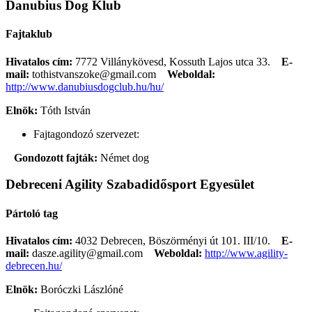
Danubius Dog Klub
Fajtaklub
Hivatalos cím:
7772 Villánykövesd, Kossuth Lajos utca 33.
E-
mail:
tothistvanszoke@gmail.com
Weboldal:
http://www.danubiusdogclub.hu/hu/
Elnök:
Tóth István
Fajtagondozó szervezet:
Gondozott fajták:
Német dog
Debreceni Agility Szabadidősport Egyesület
Pártoló tag
Hivatalos cím:
4032 Debrecen, Böszörményi út 101. III/10.
E-
mail:
dasze.agility@gmail.com
Weboldal:
http://www.agility-
debrecen.hu/
Elnök:
Boróczki Lászlóné