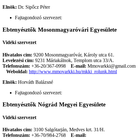
Elnök:
Dr. Sipőcz Péter
Fajtagondozó szervezet:
Ebtenyésztők Mosonmagyaróvári Egyesülete
Vidéki szervezet
Hivatalos cím:
9200 Mosonmagyaróvár, Károly utca 61.
Levelezési cím:
9231 Máriakálnok, Templom utca 33/A.
Telefonszám:
+36-20/367-0998
E-mail:
Mmovarkki@gmail.com
Weboldal:
http://www.mmovarkki.hu/mkki_rolunk.html
Elnök:
Horváth Balázsné
Fajtagondozó szervezet:
Ebtenyésztők Nógrád Megyei Egyesülete
Vidéki szervezet
Hivatalos cím:
3100 Salgótarján, Medves krt. 31/H.
Telefonszám:
+36-70/984-2768
E-mail: