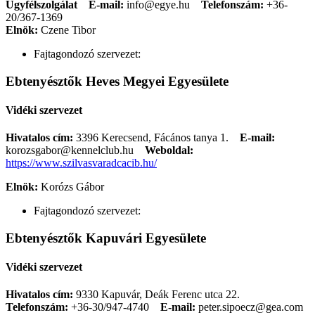
Ügyfélszolgálat
E-mail:
info@egye.hu
Telefonszám:
+36-
20/367-1369
Elnök:
Czene Tibor
Fajtagondozó szervezet:
Ebtenyésztők Heves Megyei Egyesülete
Vidéki szervezet
Hivatalos cím:
3396 Kerecsend, Fácános tanya 1.
E-mail:
korozsgabor@kennelclub.hu
Weboldal:
https://www.szilvasvaradcacib.hu/
Elnök:
Korózs Gábor
Fajtagondozó szervezet:
Ebtenyésztők Kapuvári Egyesülete
Vidéki szervezet
Hivatalos cím:
9330 Kapuvár, Deák Ferenc utca 22.
Telefonszám:
+36-30/947-4740
E-mail:
peter.sipoecz@gea.com