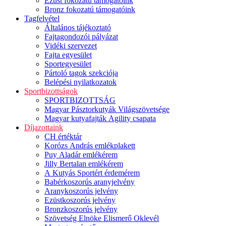
Ezüst fokozatú támogatóink
Bronz fokozatú támogatóink
Tagfelvétel
Általános tájékoztató
Fajtagondozói pályázat
Vidéki szervezet
Fajta egyesület
Sportegyesület
Pártoló tagok szekciója
Belépési nyilatkozatok
Sportbizottságok
SPORTBIZOTTSÁG
Magyar Pásztorkutyák Világszövetsége
Magyar kutyafajták Agility csapata
Díjazottaink
CH értéktár
Korózs András emlékplakett
Puy Aladár emlékérem
Jilly Bertalan emlékérem
A Kutyás Sportért érdemérem
Babérkoszorús aranyjelvény
Aranykoszorús jelvény
Ezüstkoszorús jelvény
Bronzkoszorús jelvény
Szövetség Elnöke Elismerő Oklevél