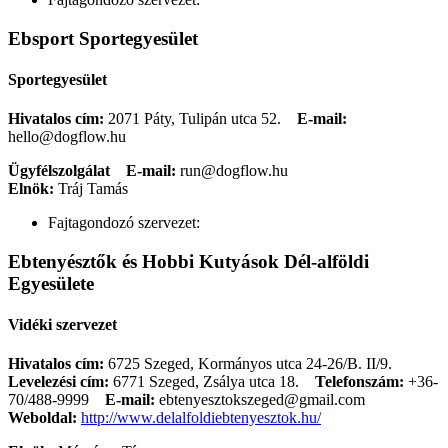
Ebsport Sportegyesület
Sportegyesület
Hivatalos cím:
2071 Páty, Tulipán utca 52.
E-mail:
hello@dogflow.hu
Ügyfélszolgálat
E-mail:
run@dogflow.hu
Elnök:
Tráj Tamás
Fajtagondozó szervezet:
Ebtenyésztők és Hobbi Kutyások Dél-alföldi
Egyesülete
Vidéki szervezet
Hivatalos cím:
6725 Szeged, Kormányos utca 24-26/B. II/9.
Levelezési cím:
6771 Szeged, Zsálya utca 18.
Telefonszám:
+36-
70/488-9999
E-mail:
ebtenyesztokszeged@gmail.com
Weboldal:
http://www.delalfoldiebtenyesztok.hu/