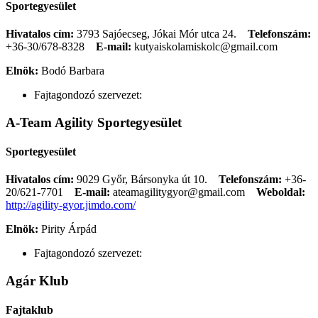
Sportegyesület
Hivatalos cím:
3793 Sajóecseg, Jókai Mór utca 24.
Telefonszám:
+36-30/678-8328
E-mail:
kutyaiskolamiskolc@gmail.com
Elnök:
Bodó Barbara
Fajtagondozó szervezet:
A-Team Agility Sportegyesület
Sportegyesület
Hivatalos cím:
9029 Győr, Bársonyka út 10.
Telefonszám:
+36-
20/621-7701
E-mail:
ateamagilitygyor@gmail.com
Weboldal:
http://agility-gyor.jimdo.com/
Elnök:
Pirity Árpád
Fajtagondozó szervezet:
Agár Klub
Fajtaklub