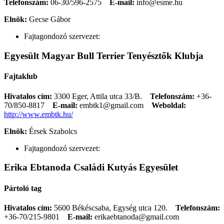
Telefonszám:
06-30/596-2575
E-mail:
info@esme.hu
Elnök:
Gecse Gábor
Fajtagondozó szervezet:
Egyesült Magyar Bull Terrier Tenyésztők Klubja
Fajtaklub
Hivatalos cím:
3300 Eger, Attila utca 33/B.
Telefonszám:
+36-
70/850-8817
E-mail:
embtk1@gmail.com
Weboldal:
http://www.embtk.hu/
Elnök:
Érsek Szabolcs
Fajtagondozó szervezet:
Erika Ebtanoda Családi Kutyás Egyesület
Pártoló tag
Hivatalos cím:
5600 Békéscsaba, Egység utca 120.
Telefonszám:
+36-70/215-9801
E-mail:
erikaebtanoda@gmail.com