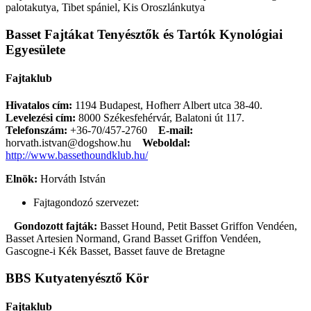
palotakutya, Tibet spániel, Kis Oroszlánkutya
Basset Fajtákat Tenyésztők és Tartók Kynológiai
Egyesülete
Fajtaklub
Hivatalos cím:
1194 Budapest, Hofherr Albert utca 38-40.
Levelezési cím:
8000 Székesfehérvár, Balatoni út 117.
Telefonszám:
+36-70/457-2760
E-mail:
horvath.istvan@dogshow.hu
Weboldal:
http://www.bassethoundklub.hu/
Elnök:
Horváth István
Fajtagondozó szervezet:
Gondozott fajták:
Basset Hound, Petit Basset Griffon Vendéen,
Basset Artesien Normand, Grand Basset Griffon Vendéen,
Gascogne-i Kék Basset, Basset fauve de Bretagne
BBS Kutyatenyésztő Kör
Fajtaklub