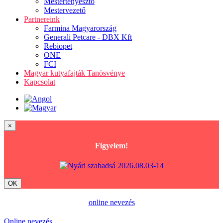
Mestertenyésztő
Mestervezető
Partnereink
Farmina Magyarország
Generali Petcare - DBX Kft
Rebiopet
ONE
FCI
Magyar kutyafajták Tanösvénye
Kapcsolat
×
Figyelem!
OK
online nevezés
Online nevezés