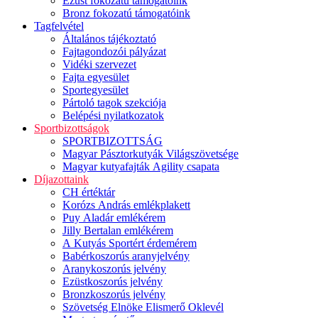
Ezüst fokozatú támogatóink
Bronz fokozatú támogatóink
Tagfelvétel
Általános tájékoztató
Fajtagondozói pályázat
Vidéki szervezet
Fajta egyesület
Sportegyesület
Pártoló tagok szekciója
Belépési nyilatkozatok
Sportbizottságok
SPORTBIZOTTSÁG
Magyar Pásztorkutyák Világszövetsége
Magyar kutyafajták Agility csapata
Díjazottaink
CH értéktár
Korózs András emlékplakett
Puy Aladár emlékérem
Jilly Bertalan emlékérem
A Kutyás Sportért érdemérem
Babérkoszorús aranyjelvény
Aranykoszorús jelvény
Ezüstkoszorús jelvény
Bronzkoszorús jelvény
Szövetség Elnöke Elismerő Oklevél