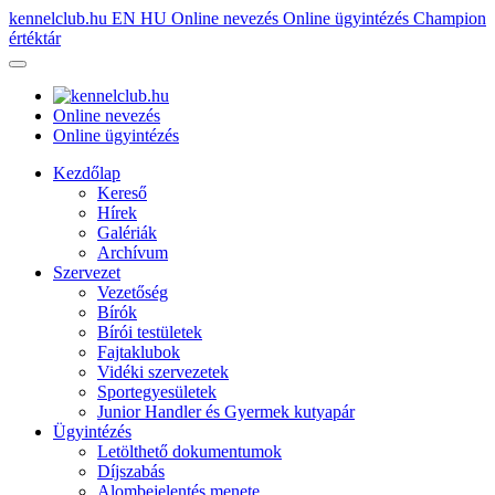
kennelclub.hu
EN
HU
Online nevezés
Online ügyintézés
Champion
értéktár
Online nevezés
Online ügyintézés
Kezdőlap
Kereső
Hírek
Galériák
Archívum
Szervezet
Vezetőség
Bírók
Bírói testületek
Fajtaklubok
Vidéki szervezetek
Sportegyesületek
Junior Handler és Gyermek kutyapár
Ügyintézés
Letölthető dokumentumok
Díjszabás
Alombejelentés menete