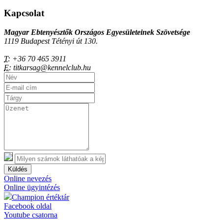
Kapcsolat
Magyar Ebtenyésztők Országos Egyesületeinek Szövetsége
1119 Budapest Tétényi út 130.
T:
+36 70 465 3911
E:
titkarsag@kennelclub.hu
Küldés
Online nevezés
Online ügyintézés
Champion értéktár
Facebook oldal
Youtube csatorna