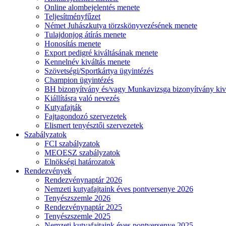
Online alombejelentés menete
Teljesítményfűzet
Német Juhászkutya törzskönyvezésének menete
Tulajdonjog átírás menete
Honosítás menete
Export pedigré kiváltásának menete
Kennelnév kiváltás menete
Szövetségi/Sportkártya ügyintézés
Champion ügyintézés
BH bizonyítvány és/vagy Munkavizsga bizonyítvány kiv
Kiállításra való nevezés
Kutyafajták
Fajtagondozó szervezetek
Elismert tenyésztői szervezetek
Szabályzatok
FCI szabályzatok
MEOESZ szabályzatok
Elnökségi határozatok
Rendezvények
Rendezvénynaptár 2026
Nemzeti kutyafajtaink éves pontversenye 2026
Tenyészszemle 2026
Rendezvénynaptár 2025
Tenyészszemle 2025
Nemzeti kutyafajtaink éves pontversenye 2025