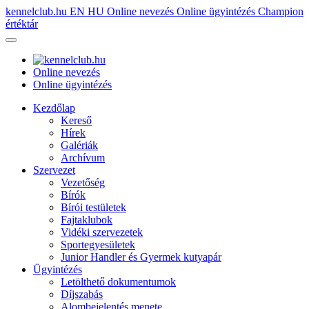
kennelclub.hu
EN
HU
Online nevezés
Online ügyintézés
Champion
értéktár
Online nevezés
Online ügyintézés
Kezdőlap
Kereső
Hírek
Galériák
Archívum
Szervezet
Vezetőség
Bírók
Bírói testületek
Fajtaklubok
Vidéki szervezetek
Sportegyesületek
Junior Handler és Gyermek kutyapár
Ügyintézés
Letölthető dokumentumok
Díjszabás
Alombejelentés menete