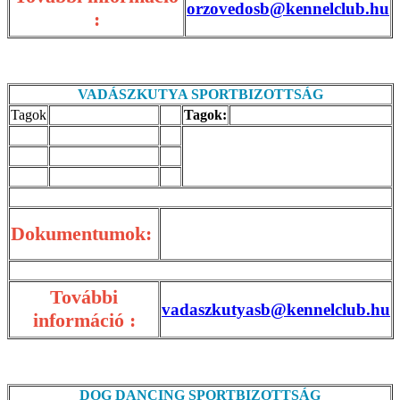
orzovedosb@kennelclub.hu
:
VADÁSZKUTYA SPORTBIZOTTSÁG
Tagok
Tagok:
Dokumentumok:
További
vadaszkutyasb@kennelclub.hu
információ :
DOG DANCING SPORTBIZOTTSÁG