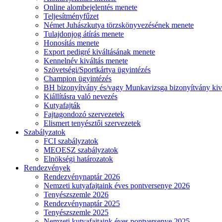
Online alombejelentés menete
Teljesítményfűzet
Német Juhászkutya törzskönyvezésének menete
Tulajdonjog átírás menete
Honosítás menete
Export pedigré kiváltásának menete
Kennelnév kiváltás menete
Szövetségi/Sportkártya ügyintézés
Champion ügyintézés
BH bizonyítvány és/vagy Munkavizsga bizonyítvány kiv
Kiállításra való nevezés
Kutyafajták
Fajtagondozó szervezetek
Elismert tenyésztői szervezetek
Szabályzatok
FCI szabályzatok
MEOESZ szabályzatok
Elnökségi határozatok
Rendezvények
Rendezvénynaptár 2026
Nemzeti kutyafajtaink éves pontversenye 2026
Tenyészszemle 2026
Rendezvénynaptár 2025
Tenyészszemle 2025
Nemzeti kutyafajtaink éves pontversenye 2025