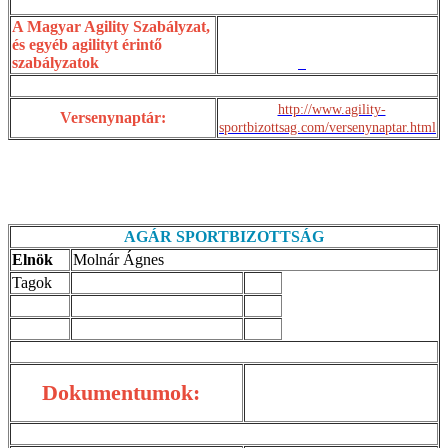
A Magyar Agility Szabályzat,
és egyéb agilityt érintő
szabályzatok
http://www.agility-
Versenynaptár:
sportbizottsag.com/versenynaptar.html
AGÁR SPORTBIZOTTSÁG
Elnök
Molnár Ágnes
Tagok
Dokumentumok: