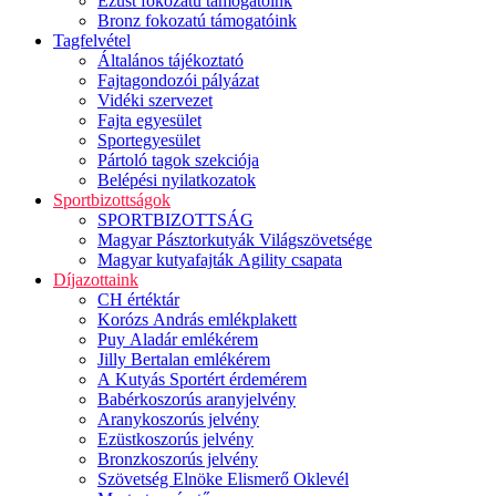
Ezüst fokozatú támogatóink
Bronz fokozatú támogatóink
Tagfelvétel
Általános tájékoztató
Fajtagondozói pályázat
Vidéki szervezet
Fajta egyesület
Sportegyesület
Pártoló tagok szekciója
Belépési nyilatkozatok
Sportbizottságok
SPORTBIZOTTSÁG
Magyar Pásztorkutyák Világszövetsége
Magyar kutyafajták Agility csapata
Díjazottaink
CH értéktár
Korózs András emlékplakett
Puy Aladár emlékérem
Jilly Bertalan emlékérem
A Kutyás Sportért érdemérem
Babérkoszorús aranyjelvény
Aranykoszorús jelvény
Ezüstkoszorús jelvény
Bronzkoszorús jelvény
Szövetség Elnöke Elismerő Oklevél