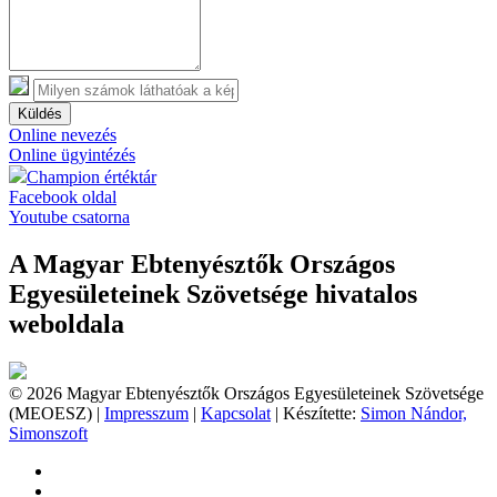
Küldés
Online nevezés
Online ügyintézés
Champion értéktár
Facebook oldal
Youtube csatorna
A Magyar Ebtenyésztők Országos
Egyesületeinek Szövetsége hivatalos
weboldala
© 2026 Magyar Ebtenyésztők Országos Egyesületeinek Szövetsége
(MEOESZ) |
Impresszum
|
Kapcsolat
| Készítette:
Simon Nándor,
Simonszoft