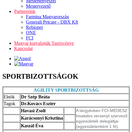
Mestertenyésztő
Mestervezető
Partnereink
Farmina Magyarország
Generali Petcare - DBX Kft
Rebiopet
ONE
FCI
Magyar kutyafajták Tanösvénye
Kapcsolat
SPORTBIZOTTSÁGOK
AGILITY SPORTBIZOTTSÁG
Elnök
Dr Szép Beáta
Tagok
Dr.Kovács Eszter
Havasi Zsolt
A tárgyévben FCI-MEOESZ
hivatalos versenyt szervező
Karácsonyi Krisztina
egyesületek delegáltjai
Kaszál Éva
(egyesületenként 1 fő).