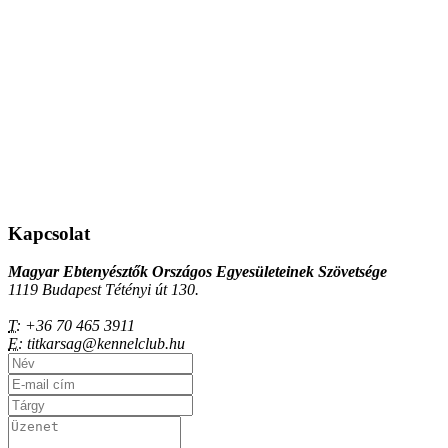
Kapcsolat
Magyar Ebtenyésztők Országos Egyesületeinek Szövetsége
1119 Budapest Tétényi út 130.
T:
+36 70 465 3911
E:
titkarsag@kennelclub.hu