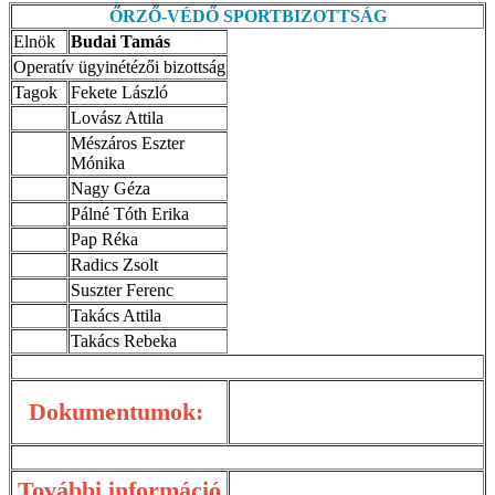
ŐRZŐ-VÉDŐ SPORTBIZOTTSÁG
Elnök
Budai Tamás
Operatív ügyinétézői bizottság
Tagok
Fekete László
Lovász Attila
Mészáros Eszter
Mónika
Nagy Géza
Pálné Tóth Erika
Pap Réka
Radics Zsolt
Suszter Ferenc
Takács Attila
Takács Rebeka
Dokumentumok:
További információ