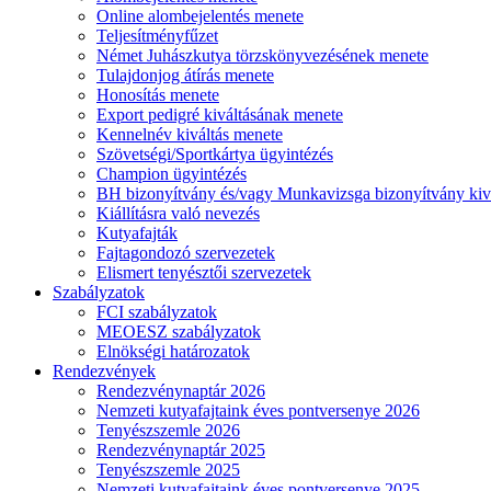
Online alombejelentés menete
Teljesítményfűzet
Német Juhászkutya törzskönyvezésének menete
Tulajdonjog átírás menete
Honosítás menete
Export pedigré kiváltásának menete
Kennelnév kiváltás menete
Szövetségi/Sportkártya ügyintézés
Champion ügyintézés
BH bizonyítvány és/vagy Munkavizsga bizonyítvány kiv
Kiállításra való nevezés
Kutyafajták
Fajtagondozó szervezetek
Elismert tenyésztői szervezetek
Szabályzatok
FCI szabályzatok
MEOESZ szabályzatok
Elnökségi határozatok
Rendezvények
Rendezvénynaptár 2026
Nemzeti kutyafajtaink éves pontversenye 2026
Tenyészszemle 2026
Rendezvénynaptár 2025
Tenyészszemle 2025
Nemzeti kutyafajtaink éves pontversenye 2025