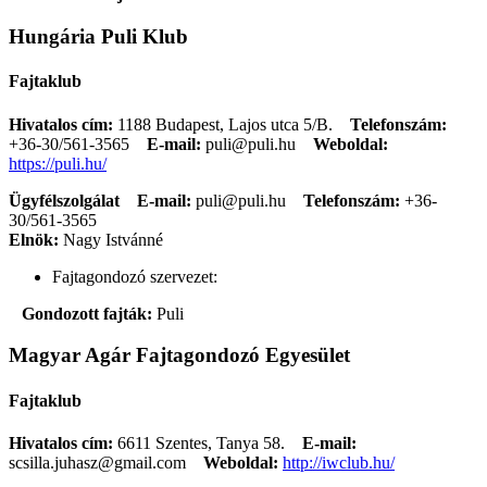
Hungária Puli Klub
Fajtaklub
Hivatalos cím:
1188 Budapest, Lajos utca 5/B.
Telefonszám:
+36-30/561-3565
E-mail:
puli@puli.hu
Weboldal:
https://puli.hu/
Ügyfélszolgálat
E-mail:
puli@puli.hu
Telefonszám:
+36-
30/561-3565
Elnök:
Nagy Istvánné
Fajtagondozó szervezet:
Gondozott fajták:
Puli
Magyar Agár Fajtagondozó Egyesület
Fajtaklub
Hivatalos cím:
6611 Szentes, Tanya 58.
E-mail:
scsilla.juhasz@gmail.com
Weboldal:
http://iwclub.hu/