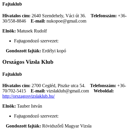
Fajtaklub
Hivatalos cím:
2640 Szendehely, Váci út 36.
Telefonszám:
+36-
30/558-8846
E-mail:
nukopoe@gmail.com
Elnök:
Matusek Rudolf
Fajtagondozó szervezet:
Gondozott fajták:
Erdélyi kopó
Országos Vizsla Klub
Fajtaklub
Hivatalos cím:
2700 Cegléd, Piszke utca 54.
Telefonszám:
+36-
70/702-5415
E-mail:
vizslaklub@gmail.com
Weboldal:
http://orszagosvizslaklub.hu/
Elnök:
Tauber István
Fajtagondozó szervezet:
Gondozott fajták:
Rövidszőrű Magyar Vizsla