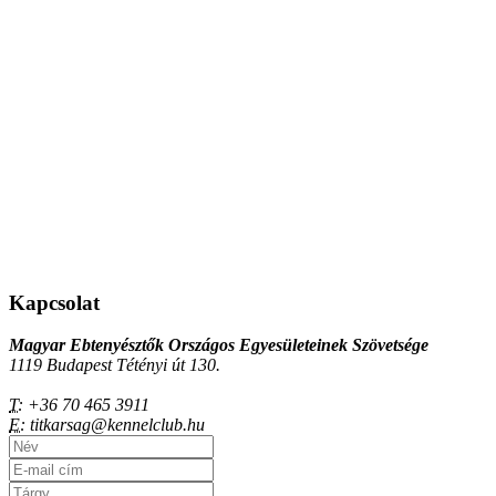
Kapcsolat
Magyar Ebtenyésztők Országos Egyesületeinek Szövetsége
1119 Budapest Tétényi út 130.
T:
+36 70 465 3911
E:
titkarsag@kennelclub.hu