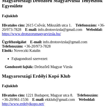
Magyarországi Drótszőrű Magyarvizsla Tenyésztők
Egyesülete
Fajtaklub
Hivatalos cím:
2615 Csővár, Mikszáth utca 1.
Telefonszám:
+36-
20/973-7828
E-mail:
info.drotosvizsla@gmail.com
Weboldal:
https://www.drotszorumagyarvizsla.hu/
Ügyfélszolgálat
E-mail:
info.drotosvizsla@gmail.com
Telefonszám:
+36-20/973-7828
Elnök:
Noveczki Katalin
Fajtagondozó szervezet:
Gondozott fajták:
Drótszőrű Magyar Vizsla
Magyarországi Erdélyi Kopó Klub
Fajtaklub
Hivatalos cím:
1221 Budapest, Magyar utca 8.
Telefonszám:
+36-20/961-1536
E-mail:
ekklub@gmail.com
Weboldal:
http://www.erdelyikopo.net/