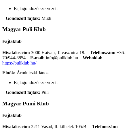
Fajtagondozó szervezet:
Gondozott fajták:
Mudi
Magyar Puli Klub
Fajtaklub
Hivatalos cím:
3000 Hatvan, Tavasz utca 18.
Telefonszám:
+36-
70/944-3854
E-mail:
info@puliklub.hu
Weboldal:
https://puliklub.hu/
Elnök:
Árminiczki János
Fajtagondozó szervezet:
Gondozott fajták:
Puli
Magyar Pumi Klub
Fajtaklub
Hivatalos cím:
2211 Vasad, II. kültelek 105/B.
Telefonszám: