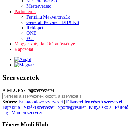
Mestertenyésztő
Mestervezető
Partnereink
Farmina Magyarország
Generali Petcare - DBX Kft
Rebiopet
ONE
FCI
Magyar kutyafajták Tanösvénye
Kapcsolat
Szervezetek
A MEOESZ tagszervezetei
Szűrés:
Fajtagondozó szervezet
|
Elismert tenyésztő szervezet
|
Fajtaklub
|
Vidéki szervezet
|
Sportegyesület
|
Kutyaiskola
|
Pártoló
tag
|
Minden szervezet
Fényes Mudi Klub