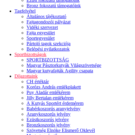
Ezüst fokozatú támogatóink
Bronz fokozatú támogatóink
Tagfelvétel
Általános tájékoztató
Fajtagondozói pályázat
Vidéki szervezet
Fajta egyesület
Sportegyesület
Pártoló tagok szekciója
Belépési nyilatkozatok
Sportbizottságok
SPORTBIZOTTSÁG
Magyar Pásztorkutyák Világszövetsége
Magyar kutyafajták Agility csapata
Díjazottaink
CH értéktár
Korózs András emlékplakett
Puy Aladár emlékérem
Jilly Bertalan emlékérem
A Kutyás Sportért érdemérem
Babérkoszorús aranyjelvény
Aranykoszorús jelvény
Ezüstkoszorús jelvény
Bronzkoszorús jelvény
Szövetség Elnöke Elismerő Oklevél