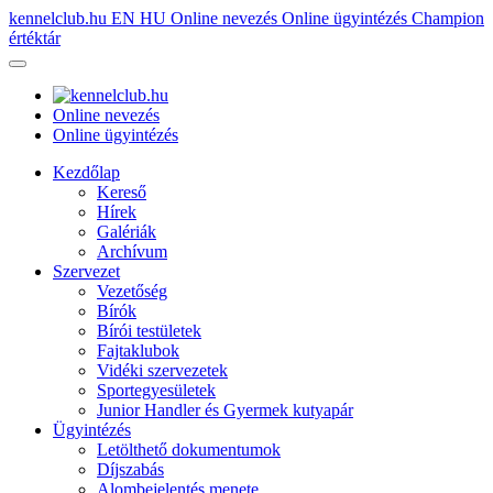
kennelclub.hu
EN
HU
Online nevezés
Online ügyintézés
Champion
értéktár
Online nevezés
Online ügyintézés
Kezdőlap
Kereső
Hírek
Galériák
Archívum
Szervezet
Vezetőség
Bírók
Bírói testületek
Fajtaklubok
Vidéki szervezetek
Sportegyesületek
Junior Handler és Gyermek kutyapár
Ügyintézés
Letölthető dokumentumok
Díjszabás
Alombejelentés menete