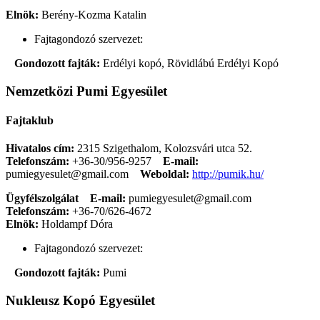
Elnök:
Berény-Kozma Katalin
Fajtagondozó szervezet:
Gondozott fajták:
Erdélyi kopó, Rövidlábú Erdélyi Kopó
Nemzetközi Pumi Egyesület
Fajtaklub
Hivatalos cím:
2315 Szigethalom, Kolozsvári utca 52.
Telefonszám:
+36-30/956-9257
E-mail:
pumiegyesulet@gmail.com
Weboldal:
http://pumik.hu/
Ügyfélszolgálat
E-mail:
pumiegyesulet@gmail.com
Telefonszám:
+36-70/626-4672
Elnök:
Holdampf Dóra
Fajtagondozó szervezet:
Gondozott fajták:
Pumi
Nukleusz Kopó Egyesület