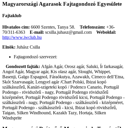
Magyarországi Agarasok Fajtagondozó Egyesülete
Fajtaklub
Hivatalos cím:
6600 Szentes, Tanya 58.
Telefonszám:
+36-
70/311-6363
E-mail:
scsilla.juhasz@gmail.com
Weboldal:
http://www.iwclub.hu
Elnök:
Juhász Csilla
Fajtagondozó szervezet:
Gondozott fajták:
Afgán Agár, Orosz agár, Saluki, Ír farkasagár,
Angol Agár, Magyar agár, Kis olasz agár, Sloughi, Whippet,
Basenji, Galgo Espagnol, Fáraókutya, Azawakh, Cirneco dell’Etna,
Skót Szarvasagár, Lengyel agár /Chart Polski, Ibizai kopó
szálkásszőrű, Kanári-szigeteki kopó / Podenco Canario, Portugál
Podengo - rövidszõrû - nagy, Portugál Podengo rövidszőrű
középméret, Portugál Podengo rövidszőrű kicsi, Portugál Podengo -
szálkásszõrû - nagy, Portugál Podengo - szálkásszõrû - középméret,
Portugál Podengo - szálkásszõrû - kicsi, Ibizai kopó rövidszőrű,
Taigan, Silken Windhound, Kazakh Tazy, Hortaja, Silken
Windsprite