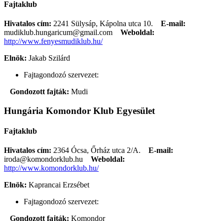
Fajtaklub
Hivatalos cím:
2241 Sülysáp, Kápolna utca 10.
E-mail:
mudiklub.hungaricum@gmail.com
Weboldal:
http://www.fenyesmudiklub.hu/
Elnök:
Jakab Szilárd
Fajtagondozó szervezet:
Gondozott fajták:
Mudi
Hungária Komondor Klub Egyesület
Fajtaklub
Hivatalos cím:
2364 Ócsa, Őrház utca 2/A.
E-mail:
iroda@komondorklub.hu
Weboldal:
http://www.komondorklub.hu/
Elnök:
Kaprancai Erzsébet
Fajtagondozó szervezet:
Gondozott fajták:
Komondor