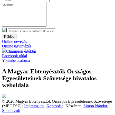
Küldés
Online nevezés
Online ügyintézés
Champion értéktár
Facebook oldal
Youtube csatorna
A Magyar Ebtenyésztők Országos
Egyesületeinek Szövetsége hivatalos
weboldala
© 2026 Magyar Ebtenyésztők Országos Egyesületeinek Szövetsége
(MEOESZ) |
Impresszum
|
Kapcsolat
| Készítette:
Simon Nándor,
Simonszoft