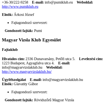
+36-30/222-9258
E-mail:
info@pumiklub.eu
Weboldal:
http://www.pumiklub.eu
Elnök:
Árkosi József
Fajtagondozó szervezet:
Gondozott fajták:
Pumi
Magyar Vizsla Klub Egyesület
Fajtaklub
Hivatalos cím:
2336 Dunavarsány, Petőfi utca 5.
Levelezési cím:
1223 Budapest, Agyagfalva utca 4.
E-mail:
info@magyarvizslaklub.hu
Weboldal:
http://www.magyarvizslaklub.hu/
Ügyfélszolgálat
E-mail:
info@magyarvizslaklub.hu
Elnök:
Glavatity Gábor
Fajtagondozó szervezet:
Gondozott fajták:
Rövidszőrű Magyar Vizsla