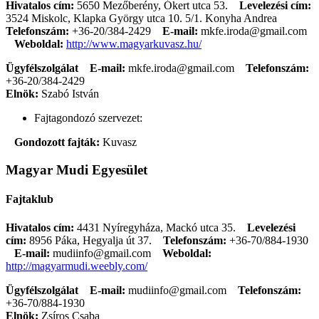
Hivatalos cím:
5650 Mezőberény, Ókert utca 53.
Levelezési cím:
3524 Miskolc, Klapka György utca 10. 5/1. Konyha Andrea
Telefonszám:
+36-20/384-2429
E-mail:
mkfe.iroda@gmail.com
Weboldal:
http://www.magyarkuvasz.hu/
Ügyfélszolgálat
E-mail:
mkfe.iroda@gmail.com
Telefonszám:
+36-20/384-2429
Elnök:
Szabó István
Fajtagondozó szervezet:
Gondozott fajták:
Kuvasz
Magyar Mudi Egyesület
Fajtaklub
Hivatalos cím:
4431 Nyíregyháza, Mackó utca 35.
Levelezési
cím:
8956 Páka, Hegyalja út 37.
Telefonszám:
+36-70/884-1930
E-mail:
mudiinfo@gmail.com
Weboldal:
http://magyarmudi.weebly.com/
Ügyfélszolgálat
E-mail:
mudiinfo@gmail.com
Telefonszám:
+36-70/884-1930
Elnök:
Zsíros Csaba