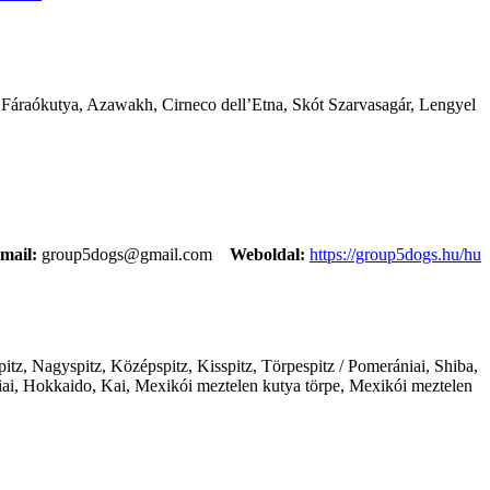
l, Fáraókutya, Azawakh, Cirneco dell’Etna, Skót Szarvasagár, Lengyel
mail:
group5dogs@gmail.com
Weboldal:
https://group5dogs.hu/hu
itz, Nagyspitz, Középspitz, Kisspitz, Törpespitz / Pomerániai, Shiba,
ai, Hokkaido, Kai, Mexikói meztelen kutya törpe, Mexikói meztelen