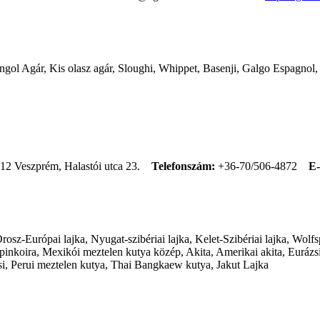
 Angol Agár, Kis olasz agár, Sloughi, Whippet, Basenji, Galgo Espagno
12 Veszprém, Halastói utca 23.
Telefonszám:
+36-70/506-4872
E-
sz-Európai lajka, Nyugat-szibériai lajka, Kelet-Szibériai lajka, Wolfsp
koira, Mexikói meztelen kutya közép, Akita, Amerikai akita, Eurázsi
si, Perui meztelen kutya, Thai Bangkaew kutya, Jakut Lajka