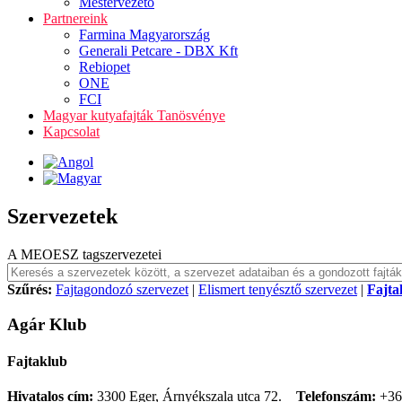
Mestervezető
Partnereink
Farmina Magyarország
Generali Petcare - DBX Kft
Rebiopet
ONE
FCI
Magyar kutyafajták Tanösvénye
Kapcsolat
Szervezetek
A MEOESZ tagszervezetei
Szűrés:
Fajtagondozó szervezet
|
Elismert tenyésztő szervezet
|
Fajta
Agár Klub
Fajtaklub
Hivatalos cím:
3300 Eger, Árnyékszala utca 72.
Telefonszám:
+36