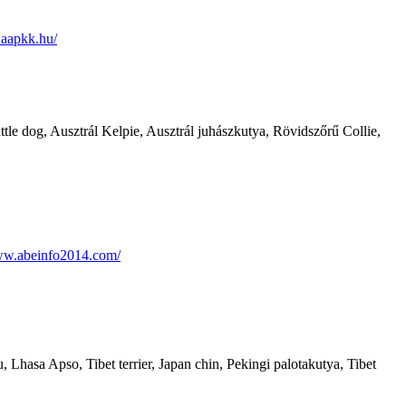
.aapkk.hu/
tle dog, Ausztrál Kelpie, Ausztrál juhászkutya, Rövidszőrű Collie,
ww.abeinfo2014.com/
 Lhasa Apso, Tibet terrier, Japan chin, Pekingi palotakutya, Tibet