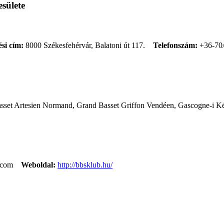
sülete
si cím:
8000 Székesfehérvár, Balatoni út 117.
Telefonszám:
+36-70
asset Artesien Normand, Grand Basset Griffon Vendéen, Gascogne-i Ké
.com
Weboldal:
http://bbsklub.hu/