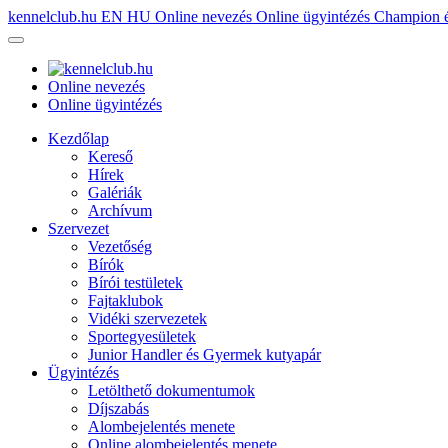
kennelclub.hu
EN
HU
Online nevezés
Online ügyintézés
Champion é
Online nevezés
Online ügyintézés
Kezdőlap
Kereső
Hírek
Galériák
Archívum
Szervezet
Vezetőség
Bírók
Bírói testületek
Fajtaklubok
Vidéki szervezetek
Sportegyesületek
Junior Handler és Gyermek kutyapár
Ügyintézés
Letölthető dokumentumok
Díjszabás
Alombejelentés menete
Online alombejelentés menete