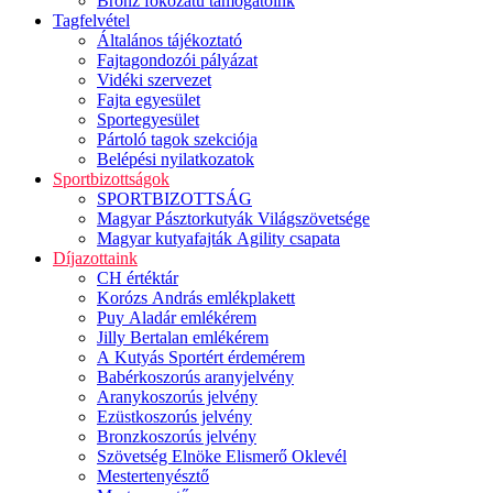
Bronz fokozatú támogatóink
Tagfelvétel
Általános tájékoztató
Fajtagondozói pályázat
Vidéki szervezet
Fajta egyesület
Sportegyesület
Pártoló tagok szekciója
Belépési nyilatkozatok
Sportbizottságok
SPORTBIZOTTSÁG
Magyar Pásztorkutyák Világszövetsége
Magyar kutyafajták Agility csapata
Díjazottaink
CH értéktár
Korózs András emlékplakett
Puy Aladár emlékérem
Jilly Bertalan emlékérem
A Kutyás Sportért érdemérem
Babérkoszorús aranyjelvény
Aranykoszorús jelvény
Ezüstkoszorús jelvény
Bronzkoszorús jelvény
Szövetség Elnöke Elismerő Oklevél
Mestertenyésztő