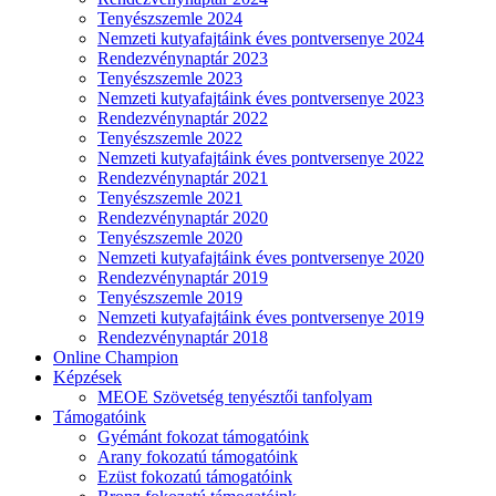
Tenyészszemle 2024
Nemzeti kutyafajtáink éves pontversenye 2024
Rendezvénynaptár 2023
Tenyészszemle 2023
Nemzeti kutyafajtáink éves pontversenye 2023
Rendezvénynaptár 2022
Tenyészszemle 2022
Nemzeti kutyafajtáink éves pontversenye 2022
Rendezvénynaptár 2021
Tenyészszemle 2021
Rendezvénynaptár 2020
Tenyészszemle 2020
Nemzeti kutyafajtáink éves pontversenye 2020
Rendezvénynaptár 2019
Tenyészszemle 2019
Nemzeti kutyafajtáink éves pontversenye 2019
Rendezvénynaptár 2018
Online Champion
Képzések
MEOE Szövetség tenyésztői tanfolyam
Támogatóink
Gyémánt fokozat támogatóink
Arany fokozatú támogatóink
Ezüst fokozatú támogatóink