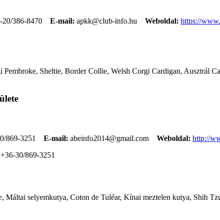
-20/386-8470
E-mail:
apkk@club-info.hu
Weboldal:
https://www
 Pembroke, Sheltie, Border Collie, Welsh Corgi Cardigan, Ausztrál Cat
ülete
0/869-3251
E-mail:
abeinfo2014@gmail.com
Weboldal:
http://w
+36-30/869-3251
, Máltai selyemkutya, Coton de Tuléar, Kínai meztelen kutya, Shih Tzu,