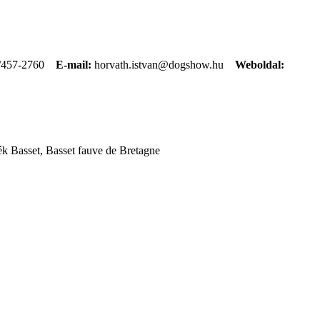
/457-2760
E-mail:
horvath.istvan@dogshow.hu
Weboldal:
k Basset, Basset fauve de Bretagne