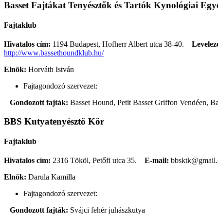
Basset Fajtákat Tenyésztők és Tartók Kynológiai Egye
Fajtaklub
Hivatalos cím:
1194 Budapest, Hofherr Albert utca 38-40.
Levelezé
http://www.bassethoundklub.hu/
Elnök:
Horváth István
Fajtagondozó szervezet:
Gondozott fajták:
Basset Hound, Petit Basset Griffon Vendéen, B
BBS Kutyatenyésztő Kör
Fajtaklub
Hivatalos cím:
2316 Tököl, Petőfi utca 35.
E-mail:
bbsktk@gmail
Elnök:
Darula Kamilla
Fajtagondozó szervezet:
Gondozott fajták:
Svájci fehér juhászkutya