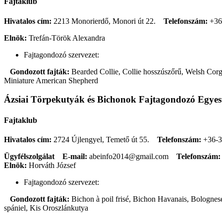
Fajtaklub
Hivatalos cím:
2213 Monorierdő, Monori út 22.
Telefonszám:
+36
Elnök:
Trefán-Török Alexandra
Fajtagondozó szervezet:
Gondozott fajták:
Bearded Collie, Collie hosszúszőrű, Welsh Corgi
Miniature American Shepherd
Ázsiai Törpekutyák és Bichonok Fajtagondozó Egyes
Fajtaklub
Hivatalos cím:
2724 Újlengyel, Temető út 55.
Telefonszám:
+36-3
Ügyfélszolgálat
E-mail:
abeinfo2014@gmail.com
Telefonszám:
Elnök:
Horváth József
Fajtagondozó szervezet:
Gondozott fajták:
Bichon à poil frisé, Bichon Havanais, Bolognese
spániel, Kis Oroszlánkutya