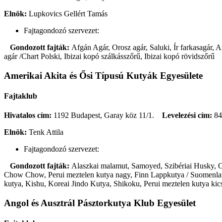
Elnök:
Lupkovics Gellért Tamás
Fajtagondozó szervezet:
Gondozott fajták:
Afgán Agár, Orosz agár, Saluki, Ír farkasagár,
agár /Chart Polski, Ibizai kopó szálkásszőrű, Ibizai kopó rövidszőrű
Amerikai Akita és Ősi Típusú Kutyák Egyesülete
Fajtaklub
Hivatalos cím:
1192 Budapest, Garay köz 11/1.
Levelezési cím:
84
Elnök:
Tenk Attila
Fajtagondozó szervezet:
Gondozott fajták:
Alaszkai malamut, Samoyed, Szibériai Husky, Oro
Chow Chow, Perui meztelen kutya nagy, Finn Lappkutya / Suomenlapin
kutya, Kishu, Koreai Jindo Kutya, Shikoku, Perui meztelen kutya kic
Angol és Ausztrál Pásztorkutya Klub Egyesület