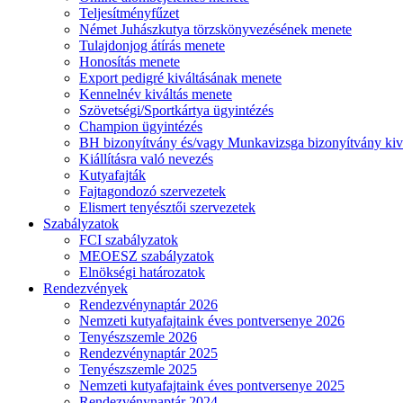
Teljesítményfűzet
Német Juhászkutya törzskönyvezésének menete
Tulajdonjog átírás menete
Honosítás menete
Export pedigré kiváltásának menete
Kennelnév kiváltás menete
Szövetségi/Sportkártya ügyintézés
Champion ügyintézés
BH bizonyítvány és/vagy Munkavizsga bizonyítvány kiv
Kiállításra való nevezés
Kutyafajták
Fajtagondozó szervezetek
Elismert tenyésztői szervezetek
Szabályzatok
FCI szabályzatok
MEOESZ szabályzatok
Elnökségi határozatok
Rendezvények
Rendezvénynaptár 2026
Nemzeti kutyafajtaink éves pontversenye 2026
Tenyészszemle 2026
Rendezvénynaptár 2025
Tenyészszemle 2025
Nemzeti kutyafajtaink éves pontversenye 2025
Rendezvénynaptár 2024