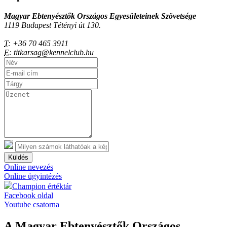
Magyar Ebtenyésztők Országos Egyesületeinek Szövetsége
1119 Budapest Tétényi út 130.
T:
+36 70 465 3911
E:
titkarsag@kennelclub.hu
Küldés
Online nevezés
Online ügyintézés
Champion értéktár
Facebook oldal
Youtube csatorna
A Magyar Ebtenyésztők Országos