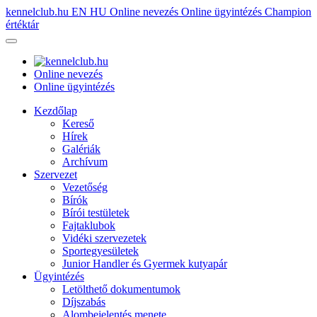
kennelclub.hu
EN
HU
Online nevezés
Online ügyintézés
Champion
értéktár
Online nevezés
Online ügyintézés
Kezdőlap
Kereső
Hírek
Galériák
Archívum
Szervezet
Vezetőség
Bírók
Bírói testületek
Fajtaklubok
Vidéki szervezetek
Sportegyesületek
Junior Handler és Gyermek kutyapár
Ügyintézés
Letölthető dokumentumok
Díjszabás
Alombejelentés menete