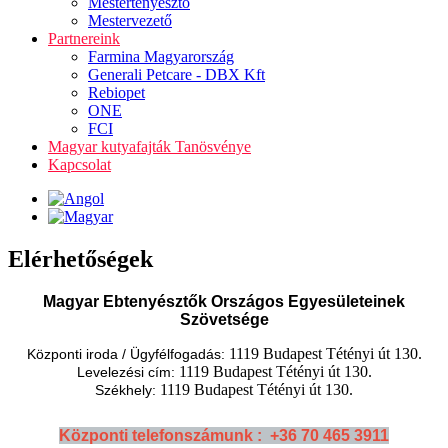
Mestertenyésztő
Mestervezető
Partnereink
Farmina Magyarország
Generali Petcare - DBX Kft
Rebiopet
ONE
FCI
Magyar kutyafajták Tanösvénye
Kapcsolat
Elérhetőségek
Magyar Ebtenyésztők Országos Egyesületeinek
Szövetsége
1119 Budapest Tétényi út 130.
Központi iroda / Ügyfélfogadás:
1119 Budapest Tétényi út 130.
Levelezési cím:
1119 Budapest Tétényi út 130.
Székhely:
Központi telefonszámunk : +36 70 465 3911