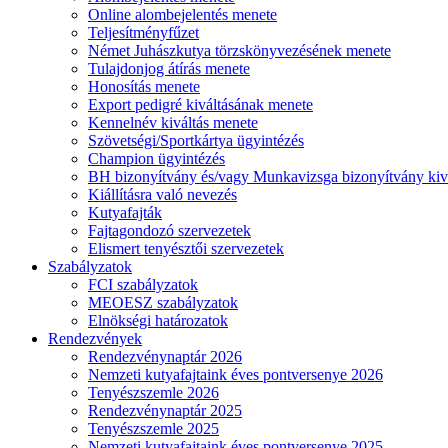
Online alombejelentés menete
Teljesítményfűzet
Német Juhászkutya törzskönyvezésének menete
Tulajdonjog átírás menete
Honosítás menete
Export pedigré kiváltásának menete
Kennelnév kiváltás menete
Szövetségi/Sportkártya ügyintézés
Champion ügyintézés
BH bizonyítvány és/vagy Munkavizsga bizonyítvány kiv
Kiállításra való nevezés
Kutyafajták
Fajtagondozó szervezetek
Elismert tenyésztői szervezetek
Szabályzatok
FCI szabályzatok
MEOESZ szabályzatok
Elnökségi határozatok
Rendezvények
Rendezvénynaptár 2026
Nemzeti kutyafajtaink éves pontversenye 2026
Tenyészszemle 2026
Rendezvénynaptár 2025
Tenyészszemle 2025
Nemzeti kutyafajtaink éves pontversenye 2025