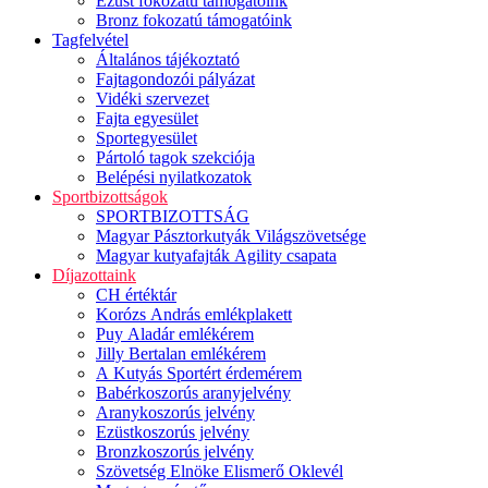
Ezüst fokozatú támogatóink
Bronz fokozatú támogatóink
Tagfelvétel
Általános tájékoztató
Fajtagondozói pályázat
Vidéki szervezet
Fajta egyesület
Sportegyesület
Pártoló tagok szekciója
Belépési nyilatkozatok
Sportbizottságok
SPORTBIZOTTSÁG
Magyar Pásztorkutyák Világszövetsége
Magyar kutyafajták Agility csapata
Díjazottaink
CH értéktár
Korózs András emlékplakett
Puy Aladár emlékérem
Jilly Bertalan emlékérem
A Kutyás Sportért érdemérem
Babérkoszorús aranyjelvény
Aranykoszorús jelvény
Ezüstkoszorús jelvény
Bronzkoszorús jelvény
Szövetség Elnöke Elismerő Oklevél