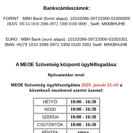
Bankszámlaszámok:
FORINT : MBH Bank (forint alapú): 10102086-09723300-01000009
Swift: MKKBHUHB
IBAN: HU14 1010 2086 0972 3300 0100 0009 ,
EURO : MBH Bank (euró alapú): 10102086-09723300-01003301
IBAN: HU79 1010 2086 0972 3300 0100 3301 Swift: MKKBHUHB
A MEOE Szövetség központi ügyfélfogadása
:
Nyitvatartási rend:
MEOE Szövetség ügyfélszolgálata
2025. január 21-től
a
következő munkrend szerint üzemel:
10:00 - 16:30
HÉTFŐ
10:00 - 16:30
KEDD
10:00 - 16:30
SZERDA
10:00 - 16:30
CSÜTÖRTÖK
zárva
PÉNTEK