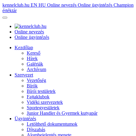
kennelclub.hu
EN
HU
Online nevezés
Online ügyintézés
Champion
értéktár
Online nevezés
Online ügyintézés
Kezdőlap
Kereső
Hírek
Galériák
Archívum
Szervezet
Vezetőség
Bírók
Bírói testületek
Fajtaklubok
Vidéki szervezetek
Sportegyesületek
Junior Handler és Gyermek kutyapár
Ügyintézés
Letölthető dokumentumok
Díjszabás
Alombejelentés menete