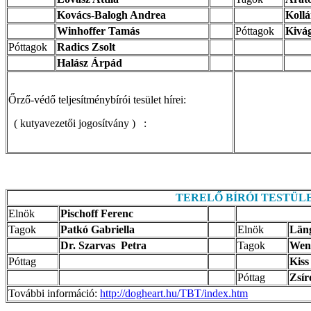
Kovács-Balogh Andrea
Kollá
Winhoffer Tamás
Póttagok
Kivá
Póttagok
Radics Zsolt
Halász Árpád
Őrző-védő teljesítménybírói tesület hírei:
( kutyavezetői jogosítvány ) :
TERELŐ BÍRÓI TESTÜL
Elnök
Pischoff Ferenc
Tagok
Patkó Gabriella
Elnök
Län
Dr. Szarvas Petra
Tagok
Wenz
Póttag
Kiss
Póttag
Zsír
További információ:
http://dogheart.hu/TBT/index.htm