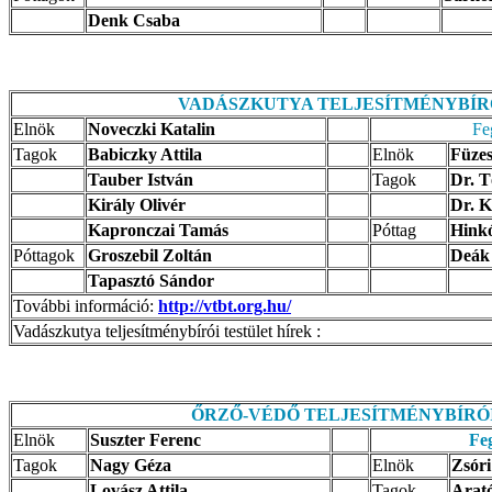
Denk Csaba
VADÁSZKUTYA TELJESÍTMÉNYBÍR
Elnök
Noveczki Katalin
Fe
Tagok
Babiczky Attila
Elnök
Füze
Tauber István
Tagok
Dr. T
Király Olivér
Dr. K
Kapronczai Tamás
Póttag
Hink
Póttagok
Groszebil Zoltán
Deák
Tapasztó Sándor
További információ:
http://vtbt.org.hu/
Vadászkutya teljesítménybírói testület hírek :
ŐRZŐ-VÉDŐ TELJESÍTMÉNYBÍRÓ
Elnök
Suszter Ferenc
Feg
Tagok
Nagy Géza
Elnök
Zsóri
Lovász Attila
Tagok
Arató