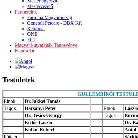
Mestertenyésztő
Mestervezető
Partnereink
Farmina Magyarország
Generali Petcare - DBX Kft
Rebiopet
ONE
FCI
Magyar kutyafajták Tanösvénye
Kapcsolat
Testületek
KÜLLEMBÍRÓI TESTÜL
Elnök
Dr.Jakkel Tamás
Tagok
Harsányi Péter
Elnök
László
Dr. Tesics György
Tagok
Burunk
Erdős László
Dr. Ba
Kotlár Róbert
Antal
Póttagok
Sárkö