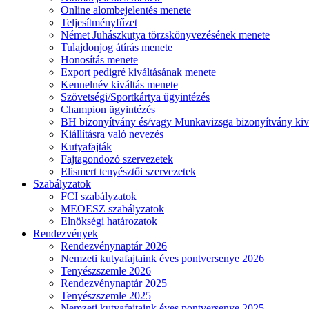
Online alombejelentés menete
Teljesítményfűzet
Német Juhászkutya törzskönyvezésének menete
Tulajdonjog átírás menete
Honosítás menete
Export pedigré kiváltásának menete
Kennelnév kiváltás menete
Szövetségi/Sportkártya ügyintézés
Champion ügyintézés
BH bizonyítvány és/vagy Munkavizsga bizonyítvány kiv
Kiállításra való nevezés
Kutyafajták
Fajtagondozó szervezetek
Elismert tenyésztői szervezetek
Szabályzatok
FCI szabályzatok
MEOESZ szabályzatok
Elnökségi határozatok
Rendezvények
Rendezvénynaptár 2026
Nemzeti kutyafajtaink éves pontversenye 2026
Tenyészszemle 2026
Rendezvénynaptár 2025
Tenyészszemle 2025
Nemzeti kutyafajtaink éves pontversenye 2025