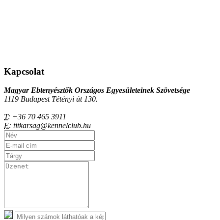
Kapcsolat
Magyar Ebtenyésztők Országos Egyesületeinek Szövetsége
1119 Budapest Tétényi út 130.
T:
+36 70 465 3911
E:
titkarsag@kennelclub.hu