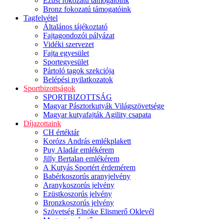
Ezüst fokozatú támogatóink
Bronz fokozatú támogatóink
Tagfelvétel
Általános tájékoztató
Fajtagondozói pályázat
Vidéki szervezet
Fajta egyesület
Sportegyesület
Pártoló tagok szekciója
Belépési nyilatkozatok
Sportbizottságok
SPORTBIZOTTSÁG
Magyar Pásztorkutyák Világszövetsége
Magyar kutyafajták Agility csapata
Díjazottaink
CH értéktár
Korózs András emlékplakett
Puy Aladár emlékérem
Jilly Bertalan emlékérem
A Kutyás Sportért érdemérem
Babérkoszorús aranyjelvény
Aranykoszorús jelvény
Ezüstkoszorús jelvény
Bronzkoszorús jelvény
Szövetség Elnöke Elismerő Oklevél