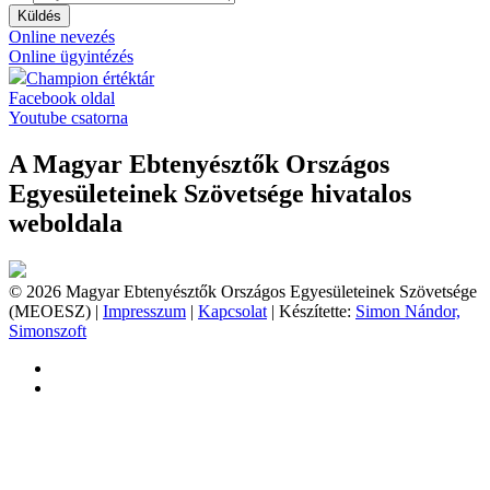
Küldés
Online nevezés
Online ügyintézés
Champion értéktár
Facebook oldal
Youtube csatorna
A Magyar Ebtenyésztők Országos
Egyesületeinek Szövetsége hivatalos
weboldala
© 2026 Magyar Ebtenyésztők Országos Egyesületeinek Szövetsége
(MEOESZ) |
Impresszum
|
Kapcsolat
| Készítette:
Simon Nándor,
Simonszoft