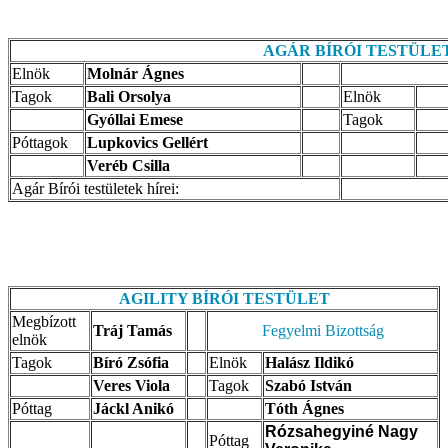
AGÁR BÍRÓI TESTÜLE
Elnök
Molnár Ágnes
Tagok
Bali Orsolya
Elnök
Gyóllai Emese
Tagok
Póttagok
Lupkovics Gellért
Veréb Csilla
Agár Bírói testületek hírei:
AGILITY BÍRÓI
TESTÜLET
Megbízott
Tráj Tamás
Fegyelmi Bizottság
elnök
Tagok
Bíró Zsófia
Elnök
Halász Ildikó
Veres Viola
Tagok
Szabó István
Póttag
Jáckl Anikó
Tóth Ágnes
Rózsahegyiné Nagy
Póttag