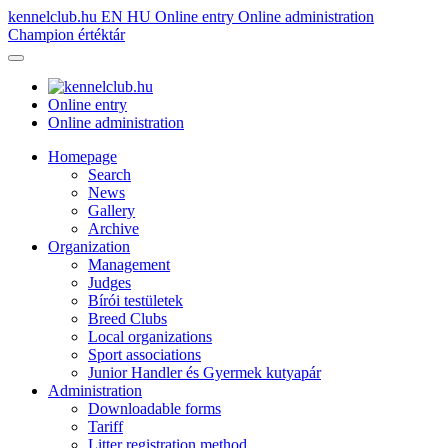
kennelclub.hu
EN
HU
Online entry
Online administration
Champion értéktár
Online entry
Online administration
Homepage
Search
News
Gallery
Archive
Organization
Management
Judges
Bírói testületek
Breed Clubs
Local organizations
Sport associations
Junior Handler és Gyermek kutyapár
Administration
Downloadable forms
Tariff
Litter registration method