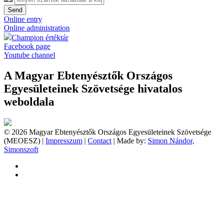
Send
Online entry
Online administration
Champion értéktár
Facebook page
Youtube channel
A Magyar Ebtenyésztők Országos
Egyesületeinek Szövetsége hivatalos
weboldala
© 2026 Magyar Ebtenyésztők Országos Egyesületeinek Szövetsége
(MEOESZ) |
Impresszum
|
Contact
| Made by:
Simon Nándor,
Simonszoft