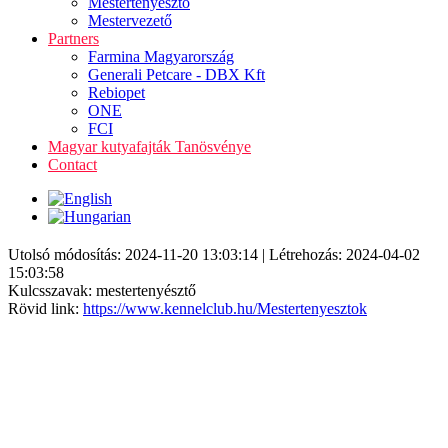
Mestertenyésztő
Mestervezető
Partners
Farmina Magyarország
Generali Petcare - DBX Kft
Rebiopet
ONE
FCI
Magyar kutyafajták Tanösvénye
Contact
Utolsó módosítás: 2024-11-20 13:03:14 | Létrehozás: 2024-04-02
15:03:58
Kulcsszavak: mestertenyésztő
Rövid link:
https://www.kennelclub.hu/Mestertenyesztok