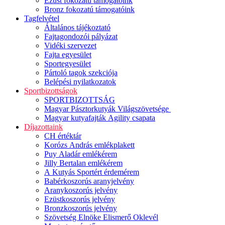
Ezüst fokozatú támogatóink
Bronz fokozatú támogatóink
Tagfelvétel
Általános tájékoztató
Fajtagondozói pályázat
Vidéki szervezet
Fajta egyesület
Sportegyesület
Pártoló tagok szekciója
Belépési nyilatkozatok
Sportbizottságok
SPORTBIZOTTSÁG
Magyar Pásztorkutyák Világszövetsége
Magyar kutyafajták Agility csapata
Díjazottaink
CH értéktár
Korózs András emlékplakett
Puy Aladár emlékérem
Jilly Bertalan emlékérem
A Kutyás Sportért érdemérem
Babérkoszorús aranyjelvény
Aranykoszorús jelvény
Ezüstkoszorús jelvény
Bronzkoszorús jelvény
Szövetség Elnöke Elismerő Oklevél