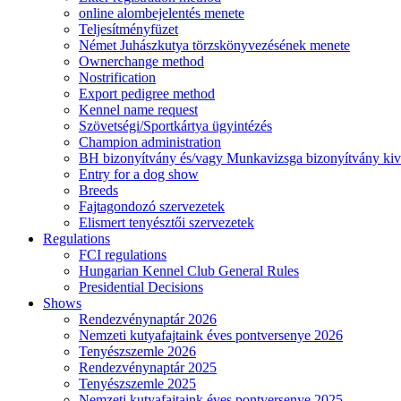
online alombejelentés menete
Teljesítményfüzet
Német Juhászkutya törzskönyvezésének menete
Ownerchange method
Nostrification
Export pedigree method
Kennel name request
Szövetségi/Sportkártya ügyintézés
Champion administration
BH bizonyítvány és/vagy Munkavizsga bizonyítvány kiv
Entry for a dog show
Breeds
Fajtagondozó szervezetek
Elismert tenyésztői szervezetek
Regulations
FCI regulations
Hungarian Kennel Club General Rules
Presidential Decisions
Shows
Rendezvénynaptár 2026
Nemzeti kutyafajtaink éves pontversenye 2026
Tenyészszemle 2026
Rendezvénynaptár 2025
Tenyészszemle 2025
Nemzeti kutyafajtaink éves pontversenye 2025