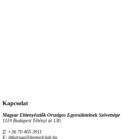
Kapcsolat
Magyar Ebtenyésztők Országos Egyesületeinek Szövetsége
1119 Budapest Tétényi út 130.
T:
+36 70 465 3911
E:
titkarsag@kennelclub.hu