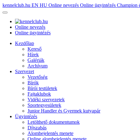
kennelclub.hu
EN
HU
Online nevezés
Online ügyintézés
Champion é
Online nevezés
Online ügyintézés
Kezdőlap
Kereső
Hírek
Galériák
Archívum
Szervezet
Vezetőség
Bírók
Bírói testületek
Fajtaklubok
Vidéki szervezetek
Sportegyesületek
Junior Handler és Gyermek kutyapár
Ügyintézés
Letölthető dokumentumok
Díjszabás
Alombejelentés menete
Online alombejelentés menete