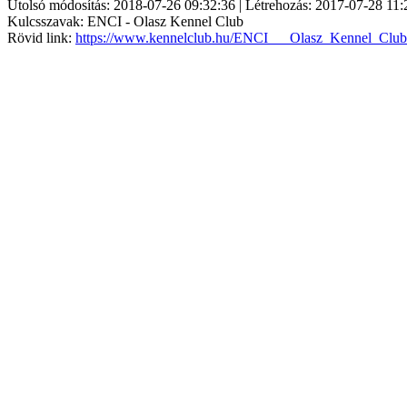
Utolsó módosítás: 2018-07-26 09:32:36 | Létrehozás: 2017-07-28 11:
Kulcsszavak: ENCI - Olasz Kennel Club
Rövid link:
https://www.kennelclub.hu/ENCI___Olasz_Kennel_Club