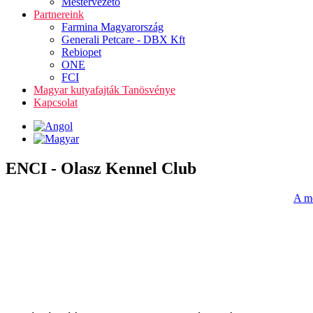
Mestervezető
Partnereink
Farmina Magyarország
Generali Petcare - DBX Kft
Rebiopet
ONE
FCI
Magyar kutyafajták Tanösvénye
Kapcsolat
ENCI - Olasz Kennel Club
A me