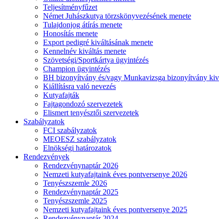
Teljesítményfűzet
Német Juhászkutya törzskönyvezésének menete
Tulajdonjog átírás menete
Honosítás menete
Export pedigré kiváltásának menete
Kennelnév kiváltás menete
Szövetségi/Sportkártya ügyintézés
Champion ügyintézés
BH bizonyítvány és/vagy Munkavizsga bizonyítvány kiv
Kiállításra való nevezés
Kutyafajták
Fajtagondozó szervezetek
Elismert tenyésztői szervezetek
Szabályzatok
FCI szabályzatok
MEOESZ szabályzatok
Elnökségi határozatok
Rendezvények
Rendezvénynaptár 2026
Nemzeti kutyafajtaink éves pontversenye 2026
Tenyészszemle 2026
Rendezvénynaptár 2025
Tenyészszemle 2025
Nemzeti kutyafajtaink éves pontversenye 2025
Rendezvénynaptár 2024