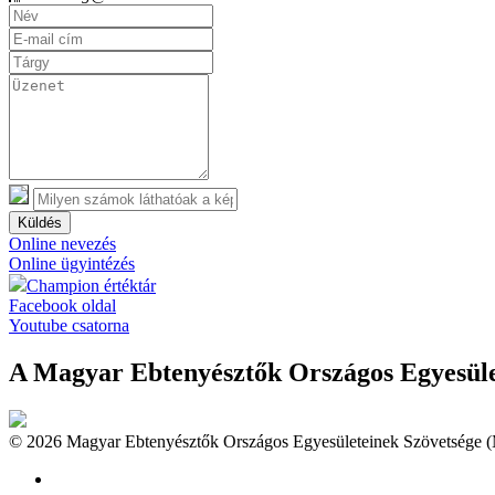
Küldés
Online nevezés
Online ügyintézés
Champion értéktár
Facebook oldal
Youtube csatorna
A Magyar Ebtenyésztők Országos Egyesület
© 2026 Magyar Ebtenyésztők Országos Egyesületeinek Szövetsége