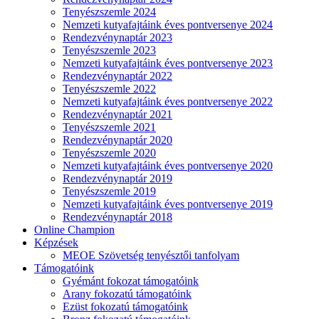
Tenyészszemle 2024
Nemzeti kutyafajtáink éves pontversenye 2024
Rendezvénynaptár 2023
Tenyészszemle 2023
Nemzeti kutyafajtáink éves pontversenye 2023
Rendezvénynaptár 2022
Tenyészszemle 2022
Nemzeti kutyafajtáink éves pontversenye 2022
Rendezvénynaptár 2021
Tenyészszemle 2021
Rendezvénynaptár 2020
Tenyészszemle 2020
Nemzeti kutyafajtáink éves pontversenye 2020
Rendezvénynaptár 2019
Tenyészszemle 2019
Nemzeti kutyafajtáink éves pontversenye 2019
Rendezvénynaptár 2018
Online Champion
Képzések
MEOE Szövetség tenyésztői tanfolyam
Támogatóink
Gyémánt fokozat támogatóink
Arany fokozatú támogatóink
Ezüst fokozatú támogatóink