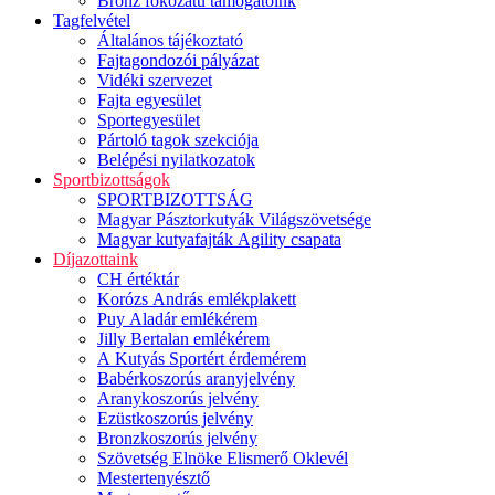
Bronz fokozatú támogatóink
Tagfelvétel
Általános tájékoztató
Fajtagondozói pályázat
Vidéki szervezet
Fajta egyesület
Sportegyesület
Pártoló tagok szekciója
Belépési nyilatkozatok
Sportbizottságok
SPORTBIZOTTSÁG
Magyar Pásztorkutyák Világszövetsége
Magyar kutyafajták Agility csapata
Díjazottaink
CH értéktár
Korózs András emlékplakett
Puy Aladár emlékérem
Jilly Bertalan emlékérem
A Kutyás Sportért érdemérem
Babérkoszorús aranyjelvény
Aranykoszorús jelvény
Ezüstkoszorús jelvény
Bronzkoszorús jelvény
Szövetség Elnöke Elismerő Oklevél
Mestertenyésztő