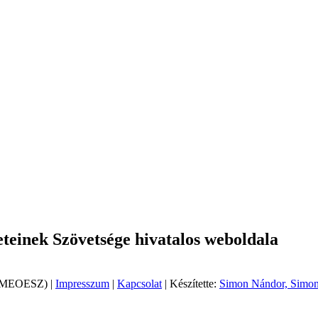
einek Szövetsége hivatalos weboldala
 (MEOESZ) |
Impresszum
|
Kapcsolat
| Készítette:
Simon Nándor, Simon