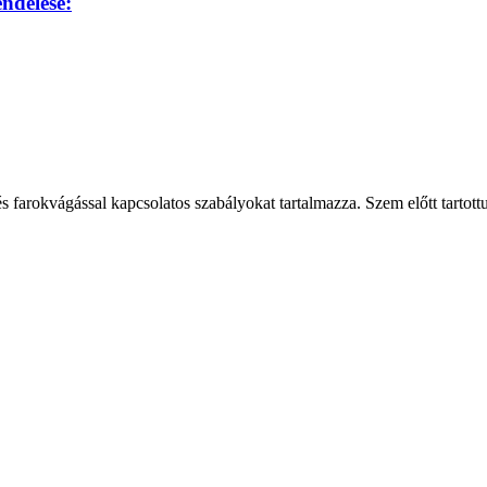
ndelése:
és farokvágással kapcsolatos szabályokat tartalmazza. Szem előtt tarto