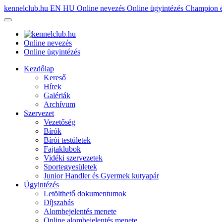
kennelclub.hu
EN
HU
Online nevezés
Online ügyintézés
Champion é
Online nevezés
Online ügyintézés
Kezdőlap
Kereső
Hírek
Galériák
Archívum
Szervezet
Vezetőség
Bírók
Bírói testületek
Fajtaklubok
Vidéki szervezetek
Sportegyesületek
Junior Handler és Gyermek kutyapár
Ügyintézés
Letölthető dokumentumok
Díjszabás
Alombejelentés menete
Online alombejelentés menete