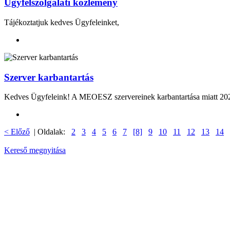
Ügyfélszolgálati közlemény
Tájékoztatjuk kedves Ügyfeleinket,
Szerver karbantartás
Kedves Ügyfeleink! A MEOESZ szervereinek karbantartása miatt 2024.
< Előző
| Oldalak:
2
3
4
5
6
7
[8]
9
10
11
12
13
14
Kereső megnyitása