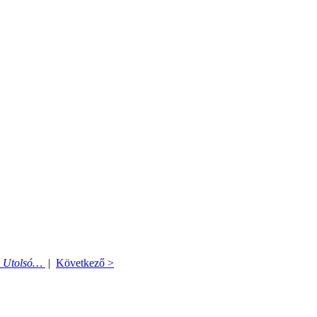
Utolsó…
|
Következő >