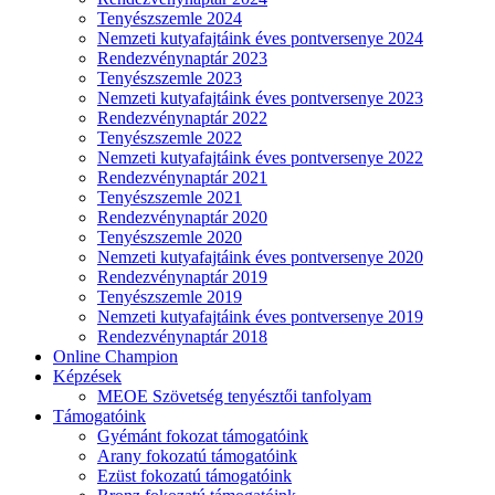
Tenyészszemle 2024
Nemzeti kutyafajtáink éves pontversenye 2024
Rendezvénynaptár 2023
Tenyészszemle 2023
Nemzeti kutyafajtáink éves pontversenye 2023
Rendezvénynaptár 2022
Tenyészszemle 2022
Nemzeti kutyafajtáink éves pontversenye 2022
Rendezvénynaptár 2021
Tenyészszemle 2021
Rendezvénynaptár 2020
Tenyészszemle 2020
Nemzeti kutyafajtáink éves pontversenye 2020
Rendezvénynaptár 2019
Tenyészszemle 2019
Nemzeti kutyafajtáink éves pontversenye 2019
Rendezvénynaptár 2018
Online Champion
Képzések
MEOE Szövetség tenyésztői tanfolyam
Támogatóink
Gyémánt fokozat támogatóink
Arany fokozatú támogatóink
Ezüst fokozatú támogatóink