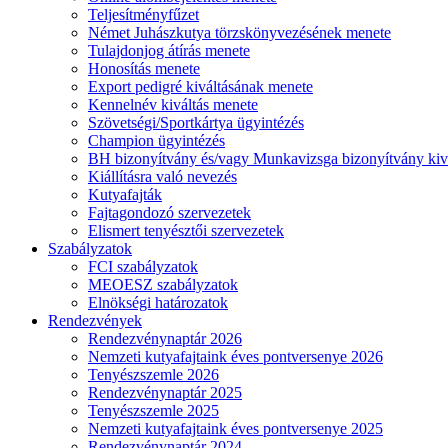
Teljesítményfűzet
Német Juhászkutya törzskönyvezésének menete
Tulajdonjog átírás menete
Honosítás menete
Export pedigré kiváltásának menete
Kennelnév kiváltás menete
Szövetségi/Sportkártya ügyintézés
Champion ügyintézés
BH bizonyítvány és/vagy Munkavizsga bizonyítvány kiv
Kiállításra való nevezés
Kutyafajták
Fajtagondozó szervezetek
Elismert tenyésztői szervezetek
Szabályzatok
FCI szabályzatok
MEOESZ szabályzatok
Elnökségi határozatok
Rendezvények
Rendezvénynaptár 2026
Nemzeti kutyafajtaink éves pontversenye 2026
Tenyészszemle 2026
Rendezvénynaptár 2025
Tenyészszemle 2025
Nemzeti kutyafajtaink éves pontversenye 2025
Rendezvénynaptár 2024