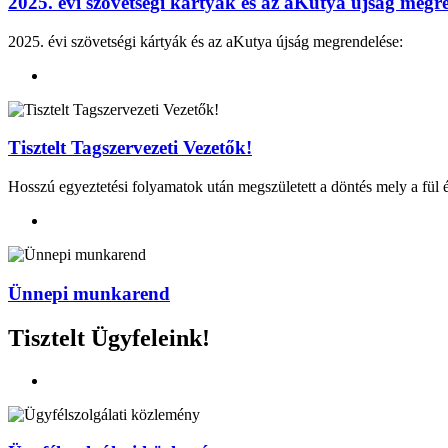
2025. évi szövetségi kártyák és az aKutya újság megre
2025. évi szövetségi kártyák és az aKutya újság megrendelése:
Tisztelt Tagszervezeti Vezetők!
Hosszú egyeztetési folyamatok után megszületett a döntés mely a fül 
Ünnepi munkarend
Tisztelt Ügyfeleink!