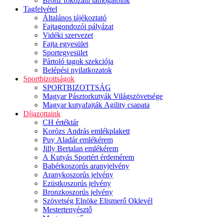
Bronz fokozatú támogatóink
Tagfelvétel
Általános tájékoztató
Fajtagondozói pályázat
Vidéki szervezet
Fajta egyesület
Sportegyesület
Pártoló tagok szekciója
Belépési nyilatkozatok
Sportbizottságok
SPORTBIZOTTSÁG
Magyar Pásztorkutyák Világszövetsége
Magyar kutyafajták Agility csapata
Díjazottaink
CH értéktár
Korózs András emlékplakett
Puy Aladár emlékérem
Jilly Bertalan emlékérem
A Kutyás Sportért érdemérem
Babérkoszorús aranyjelvény
Aranykoszorús jelvény
Ezüstkoszorús jelvény
Bronzkoszorús jelvény
Szövetség Elnöke Elismerő Oklevél
Mestertenyésztő