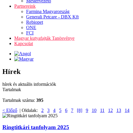
Mestervezető
Partnereink
Farmina Magyarország
Generali Petcare - DBX Kft
Rebiopet
ONE
FCI
Magyar kutyafajták Tanösvénye
Kapcsolat
Hírek
hírek és aktuális információk
Tartalmak
Tartalmak száma:
395
< Előző
| Oldalak:
2
3
4
5
6
7
[8]
9
10
11
12
13
14
Ringtitkári tanfolyam 2025