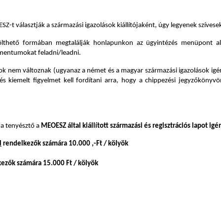
álasztják a származási igazolások kiállítójaként, úgy legyenek szívesek az
ölthető formában megtalálják honlapunkon az ügyintézés menüpont al
umentumokat feladni/leadni.
írások nem változnak (ugyanaz a német és a magyar származási igazolások ig
s kiemelt figyelmet kell fordítani arra, hogy a chippezési jegyzőkönyvö
 a tenyésztő a
MEOESZ által kiállított származási és regisztrációs lapot igén
l
rendelkezők számára 10.000 ,-Ft / kölyök
ezők számára 15.000 Ft / kölyök