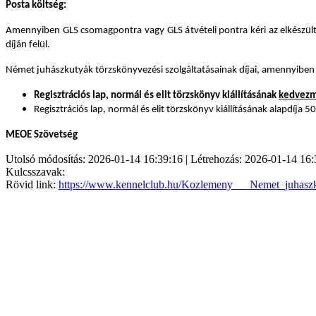
Posta költség:
Amennyiben GLS csomagpontra vagy GLS átvételi pontra kéri az elkészült s
díján felül.
Német juhászkutyák törzskönyvezési szolgáltatásainak díjai, amennyiben
Regisztrációs lap, normál és elit törzskönyv kiállításának
kedvezmé
Regisztrációs lap, normál és elit törzskönyv kiállításának alapdíja 
MEOE Szövetség
Utolsó módosítás: 2026-01-14 16:39:16 | Létrehozás: 2026-01-14 16:
Kulcsszavak:
Rövid link:
https://www.kennelclub.hu/Kozlemeny___Nemet_juhasz