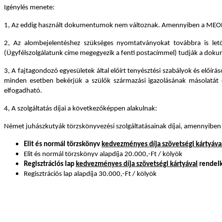
Igénylés menete:
1, Az eddig használt dokumentumok nem változnak. Amennyiben a MEOESZ-t v
2, Az alombejelentéshez szükséges nyomtatványokat továbbra is let
(Ügyfélszolgálatunk címe megegyezik a fenti postacímmel) tudják a dok
3, A fajtagondozó egyesületek által előírt tenyésztési szabályok és elő
minden esetben bekérjük a szülők származási igazolásának másolatát é
elfogadható.
4, A szolgáltatás díjai a következőképpen alakulnak:
Német juhászkutyák törzskönyvezési szolgáltatásainak díjai, amennyiben
Elit és normál törzskönyv
kedvezményes díja szövetségi kártyáva
Elit és normál törzskönyv alapdíja 20.000,-Ft / kölyök
Regisztrációs lap
kedvezményes díja szövetségi kártyával
rendelk
Regisztrációs lap alapdíja 30.000,-Ft / kölyök