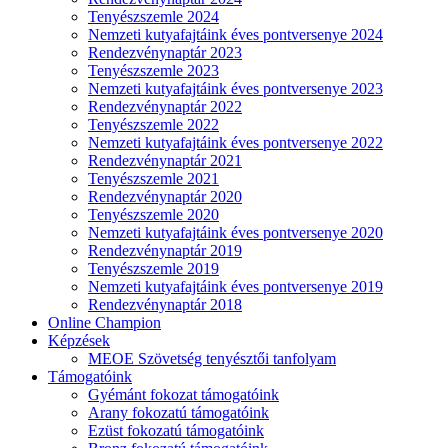
Tenyészszemle 2024
Nemzeti kutyafajtáink éves pontversenye 2024
Rendezvénynaptár 2023
Tenyészszemle 2023
Nemzeti kutyafajtáink éves pontversenye 2023
Rendezvénynaptár 2022
Tenyészszemle 2022
Nemzeti kutyafajtáink éves pontversenye 2022
Rendezvénynaptár 2021
Tenyészszemle 2021
Rendezvénynaptár 2020
Tenyészszemle 2020
Nemzeti kutyafajtáink éves pontversenye 2020
Rendezvénynaptár 2019
Tenyészszemle 2019
Nemzeti kutyafajtáink éves pontversenye 2019
Rendezvénynaptár 2018
Online Champion
Képzések
MEOE Szövetség tenyésztői tanfolyam
Támogatóink
Gyémánt fokozat támogatóink
Arany fokozatú támogatóink
Ezüst fokozatú támogatóink