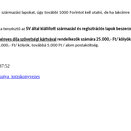
zármazási lapokat, úgy további 1000 Forintot kell utalni, de ha lakcímre 
 a tenyésztő az
SV által kiállított származási és regisztrációs lapok beszerz
nyes díja szövetségi kártyával
rendelkezők számára 25.000,- Ft/ kölyök,
50.000,- Ft/ kölyök, továbbá 5.000 Ft / alom postaköltség.
37:52
kutya_torzskonyvezes