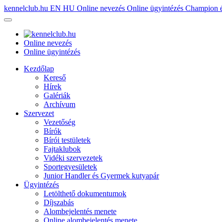
kennelclub.hu
EN
HU
Online nevezés
Online ügyintézés
Champion é
Online nevezés
Online ügyintézés
Kezdőlap
Kereső
Hírek
Galériák
Archívum
Szervezet
Vezetőség
Bírók
Bírói testületek
Fajtaklubok
Vidéki szervezetek
Sportegyesületek
Junior Handler és Gyermek kutyapár
Ügyintézés
Letölthető dokumentumok
Díjszabás
Alombejelentés menete
Online alombejelentés menete