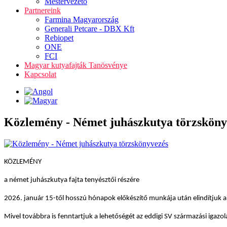
Mestervezető
Partnereink
Farmina Magyarország
Generali Petcare - DBX Kft
Rebiopet
ONE
FCI
Magyar kutyafajták Tanösvénye
Kapcsolat
Közlemény - Német juhászkutya törzsköny
KÖZLEMÉNY
a német juhászkutya fajta tenyésztői részére
2026. január 15-től hosszú hónapok előkészítő munkája után elindítjuk a 
Mivel továbbra is fenntartjuk a lehetőségét az eddigi SV származási igazo