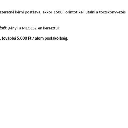
szeretné kérni postázva, akkor 1600 Forintot kell utalni a törzskönyvezés
ését
igényli a MEOESZ-en keresztül:
 továbbá 5.000 Ft / alom postaköltség.