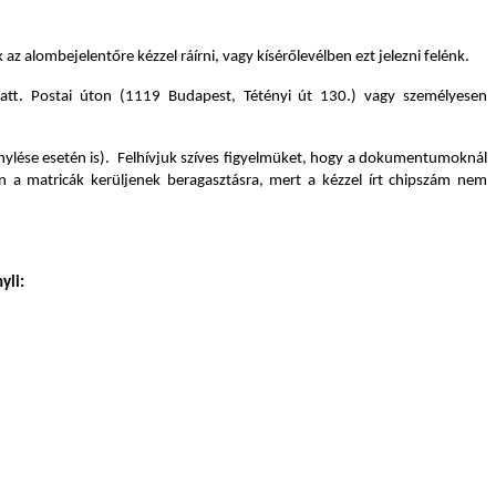
 alombejelentőre kézzel ráírni, vagy kísérőlevélben ezt jelezni felénk.
att. Postai úton (1119 Budapest, Tétényi út 130.) vagy személyesen
énylése esetén is). Felhívjuk szíves figyelmüket, hogy a dokumentumoknál
n a matricák kerüljenek beragasztásra, mert a kézzel írt chipszám nem
yli: