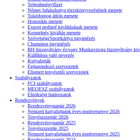
Teljesítményfűzet
Német Juhászkutya törzskönyvezésének menete
Tulajdonjog átírás menete
Honosítás menete
Export pedigré kiváltásának menete
Kennelnév kiváltás menete
Szövetségi/Sportkártya ügyintézés
Champion ügyintézés
BH bizonyítvány és/vagy Munkavizsga bizonyítvány kiv
Kiállításra való nevezés
Kutyafajták
Fajtagondozó szervezetek
Elismert tenyésztői szervezetek
Szabályzatok
FCI szabályzatok
MEOESZ szabályzatok
Elnökségi határozatok
Rendezvények
Rendezvénynaptár 2026
Nemzeti kutyafajtaink éves pontversenye 2026
Tenyészszemle 2026
Rendezvénynaptár 2025
Tenyészszemle 2025
Nemzeti kutyafajtaink éves pontversenye 2025
Rendezvénynaptár 2024