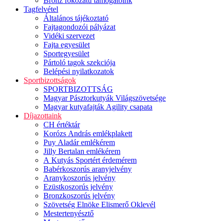
Bronz fokozatú támogatóink
Tagfelvétel
Általános tájékoztató
Fajtagondozói pályázat
Vidéki szervezet
Fajta egyesület
Sportegyesület
Pártoló tagok szekciója
Belépési nyilatkozatok
Sportbizottságok
SPORTBIZOTTSÁG
Magyar Pásztorkutyák Világszövetsége
Magyar kutyafajták Agility csapata
Díjazottaink
CH értéktár
Korózs András emlékplakett
Puy Aladár emlékérem
Jilly Bertalan emlékérem
A Kutyás Sportért érdemérem
Babérkoszorús aranyjelvény
Aranykoszorús jelvény
Ezüstkoszorús jelvény
Bronzkoszorús jelvény
Szövetség Elnöke Elismerő Oklevél
Mestertenyésztő