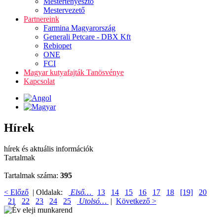
Mestertenyésztő
Mestervezető
Partnereink
Farmina Magyarország
Generali Petcare - DBX Kft
Rebiopet
ONE
FCI
Magyar kutyafajták Tanösvénye
Kapcsolat
Hírek
hírek és aktuális információk
Tartalmak
Tartalmak száma:
395
< Előző
| Oldalak:
Első…
13
14
15
16
17
18
[19]
20
21
22
23
24
25
Utolsó…
|
Következő >