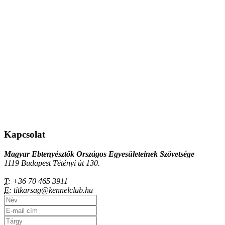
Kapcsolat
Magyar Ebtenyésztők Országos Egyesületeinek Szövetsége
1119 Budapest Tétényi út 130.
T:
+36 70 465 3911
E:
titkarsag@kennelclub.hu