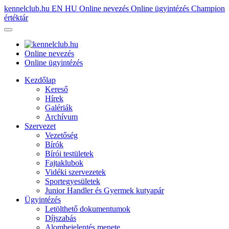
kennelclub.hu
EN
HU
Online nevezés
Online ügyintézés
Champion
értéktár
Online nevezés
Online ügyintézés
Kezdőlap
Kereső
Hírek
Galériák
Archívum
Szervezet
Vezetőség
Bírók
Bírói testületek
Fajtaklubok
Vidéki szervezetek
Sportegyesületek
Junior Handler és Gyermek kutyapár
Ügyintézés
Letölthető dokumentumok
Díjszabás
Alombejelentés menete