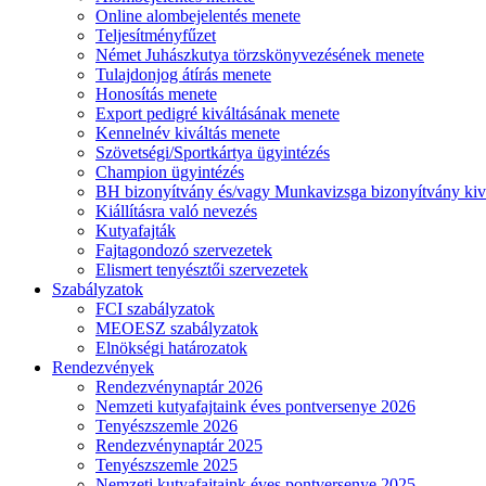
Online alombejelentés menete
Teljesítményfűzet
Német Juhászkutya törzskönyvezésének menete
Tulajdonjog átírás menete
Honosítás menete
Export pedigré kiváltásának menete
Kennelnév kiváltás menete
Szövetségi/Sportkártya ügyintézés
Champion ügyintézés
BH bizonyítvány és/vagy Munkavizsga bizonyítvány kiv
Kiállításra való nevezés
Kutyafajták
Fajtagondozó szervezetek
Elismert tenyésztői szervezetek
Szabályzatok
FCI szabályzatok
MEOESZ szabályzatok
Elnökségi határozatok
Rendezvények
Rendezvénynaptár 2026
Nemzeti kutyafajtaink éves pontversenye 2026
Tenyészszemle 2026
Rendezvénynaptár 2025
Tenyészszemle 2025
Nemzeti kutyafajtaink éves pontversenye 2025