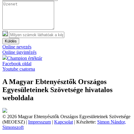
Küldés
Online nevezés
Online ügyintézés
Champion értéktár
Facebook oldal
Youtube csatorna
A Magyar Ebtenyésztők Országos
Egyesületeinek Szövetsége hivatalos
weboldala
© 2026 Magyar Ebtenyésztők Országos Egyesületeinek Szövetsége
(MEOESZ) |
Impresszum
|
Kapcsolat
| Készítette:
Simon Nándor,
Simonszoft