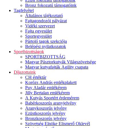
Ezüst fokozatú támogatóink
Bronz fokozatú támogatóink
Tagfelvétel
Általános tájékoztató
Fajtagondozói pályázat
Vidéki szervezet
Fajta egyesület
Sportegyesület
Pártoló tagok szekciója
Belépési nyilatkozatok
Sportbizottságok
SPORTBIZOTTSÁG
Magyar Pásztorkutyák Világszövetsége
Magyar kutyafajták Agility csapata
Díjazottaink
CH értéktár
Korózs András emlékplakett
Puy Aladár emlékérem
Jilly Bertalan emlékérem
A Kutyás Sportért érdemérem
Babérkoszorús aranyjelvény
Aranykoszorús jelvény
Ezüstkoszorús jelvény
Bronzkoszorús jelvény
Szövetség Elnöke Elismerő Oklevél