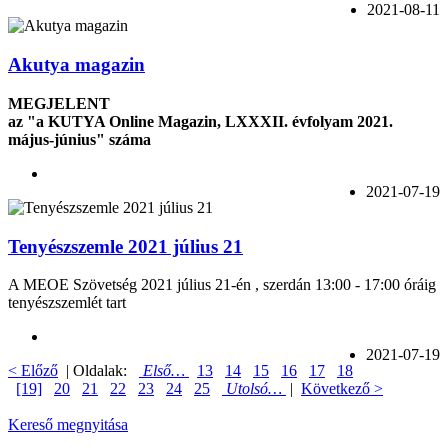
2021-08-11
Akutya magazin
MEGJELENT
az "a KUTYA Online Magazin, LXXXII. évfolyam 2021.
május-június" száma
2021-07-19
Tenyészszemle 2021 július 21
A MEOE Szövetség 2021 július 21-én , szerdán 13:00 - 17:00 óráig
tenyészszemlét tart
2021-07-19
< Előző
| Oldalak:
Első…
13
14
15
16
17
18
[19]
20
21
22
23
24
25
Utolsó…
|
Következő >
Kereső megnyitása