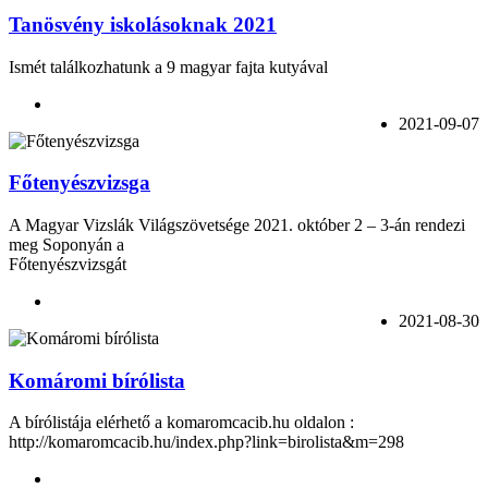
Tanösvény iskolásoknak 2021
Ismét találkozhatunk a 9 magyar fajta kutyával
2021-09-07
Főtenyészvizsga
A Magyar Vizslák Világszövetsége 2021. október 2 – 3-án rendezi
meg Soponyán a
Főtenyészvizsgát
2021-08-30
Komáromi bírólista
A bírólistája elérhető a komaromcacib.hu oldalon :
http://komaromcacib.hu/index.php?link=birolista&m=298