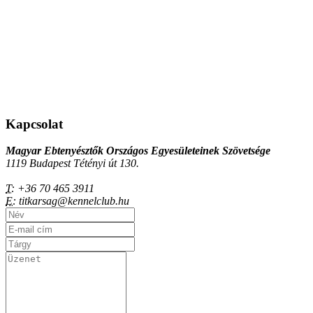
Kapcsolat
Magyar Ebtenyésztők Országos Egyesületeinek Szövetsége
1119 Budapest Tétényi út 130.
T:
+36 70 465 3911
E:
titkarsag@kennelclub.hu