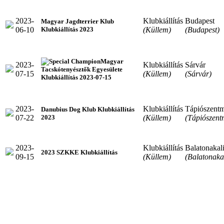
2023-
Klubkiállítás
Budapest
Magyar Jagdterrier Klub
06-10
(Küllem)
(Budapest)
Klubkiállítás 2023
Magyar
2023-
Klubkiállítás
Sárvár
Tacskótenyésztők Egyesülete
07-15
(Küllem)
(Sárvár)
Klubkiállítás 2023-07-15
2023-
Klubkiállítás
Tápiószentm
Danubius Dog Klub Klubkiállítás
07-22
(Küllem)
(Tápiószent
2023
2023-
Klubkiállítás
Balatonakal
2023 SZKKE Klubkiállítás
09-15
(Küllem)
(Balatonakal