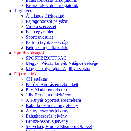
Ezüst fokozatú támogatóink
Bronz fokozatú támogatóink
Tagfelvétel
Általános tájékoztató
Fajtagondozói pályázat
Vidéki szervezet
Fajta egyesület
Sportegyesület
Pártoló tagok szekciója
Belépési nyilatkozatok
Sportbizottságok
SPORTBIZOTTSÁG
Magyar Pásztorkutyák Világszövetsége
Magyar kutyafajták Agility csapata
Díjazottaink
CH értéktár
Korózs András emlékplakett
Puy Aladár emlékérem
Jilly Bertalan emlékérem
A Kutyás Sportért érdemérem
Babérkoszorús aranyjelvény
Aranykoszorús jelvény
Ezüstkoszorús jelvény
Bronzkoszorús jelvény
Szövetség Elnöke Elismerő Oklevél