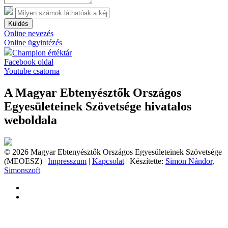
Küldés
Online nevezés
Online ügyintézés
Champion értéktár
Facebook oldal
Youtube csatorna
A Magyar Ebtenyésztők Országos
Egyesületeinek Szövetsége hivatalos
weboldala
© 2026 Magyar Ebtenyésztők Országos Egyesületeinek Szövetsége
(MEOESZ) |
Impresszum
|
Kapcsolat
| Készítette:
Simon Nándor,
Simonszoft