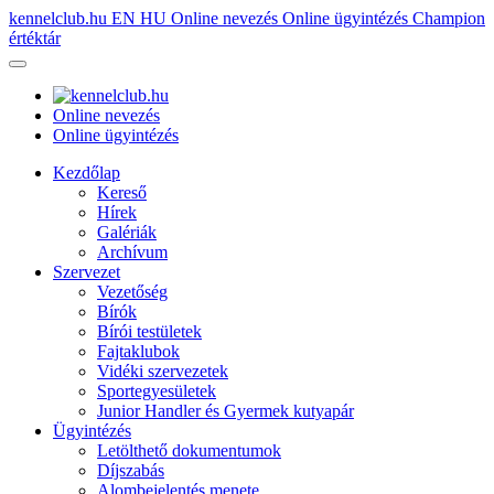
kennelclub.hu
EN
HU
Online nevezés
Online ügyintézés
Champion
értéktár
Online nevezés
Online ügyintézés
Kezdőlap
Kereső
Hírek
Galériák
Archívum
Szervezet
Vezetőség
Bírók
Bírói testületek
Fajtaklubok
Vidéki szervezetek
Sportegyesületek
Junior Handler és Gyermek kutyapár
Ügyintézés
Letölthető dokumentumok
Díjszabás
Alombejelentés menete