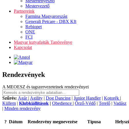
Mestertenyésztő
Mestervezető
Partnereink
Farmina Magyarország
Generali Petcare - DBX Kft
Rebiopet
ONE
FCI
Magyar kutyafajták Tanösvénye
Kapcsolat
Rendezvények
A MEOESZ és tagszervezeteinek rendezvényei
Szűrés:
Agár
|
Agility
|
Dog Dancing
|
Junior Handler
|
Kotorék
|
Küllem
|
Klubkiállítások
|
Obedience
|
Őrző-Védő
|
Terelő
|
Vadász
|
Minden rendezvény
?
Dátum
Rendezvény megnevezése
Típusa
Helysz