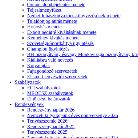
Online alombejelentés menete
Teljesítményfűzet
Német Juhászkutya törzskönyvezésének menete
Tulajdonjog átírás menete
Honosítás menete
Export pedigré kiváltásának menete
Kennelnév kiváltás menete
Szövetségi/Sportkártya ügyintézés
Champion ügyintézés
BH bizonyítvány és/vagy Munkavizsga bizonyítvány kiv
Kiállításra való nevezés
Kutyafajták
Fajtagondozó szervezetek
Elismert tenyésztői szervezetek
Szabályzatok
FCI szabályzatok
MEOESZ szabályzatok
Elnökségi határozatok
Rendezvények
Rendezvénynaptár 2026
Nemzeti kutyafajtaink éves pontversenye 2026
Tenyészszemle 2026
Rendezvénynaptár 2025
Tenyészszemle 2025
Nemzeti kutyafajtaink éves pontversenye 2025