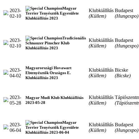
Magyar
2023-
Klubkiállítás
Budapest
Terrier Tenyésztők Egyesülete
02-10
(Küllem)
(Hungexpo)
Klubkiállítás 2023
Tradicionális
2023-
Klubkiállítás
Budapest
Schnauzer Pinscher Klub
02-10
(Küllem)
(Hungexpo)
Klubkiállítás 2023
Magyarországi Hovawart
2023-
Klubkiállítás
Bicske
Ebtenyésztők Országos E.
04-02
(Küllem)
(Bicske)
Klubkiállítás 2023
2023-
Klubkiállítás
Tápiószentm
Magyar Mudi Klub Klubkiállítás
05-28
(Küllem)
(Tápiószent
2023-05-28
Magyar
2023-
Klubkiállítás
Budapest
Terrier Tenyésztők Egyesülete
06-04
(Küllem)
(Hungexpo)
Klubkiállítás 2023-06-04